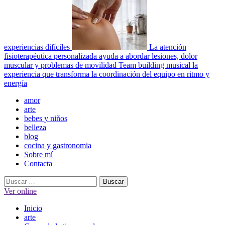
experiencias difíciles
La atención
fisioterapéutica personalizada ayuda a abordar lesiones, dolor
muscular y problemas de movilidad
Team building musical la
experiencia que transforma la coordinación del equipo en ritmo y
energía
Menú
amor
principal
arte
bebes y niños
belleza
blog
cocina y gastronomia
Sobre mí
Contacta
Buscar:
Ver online
Inicio
arte