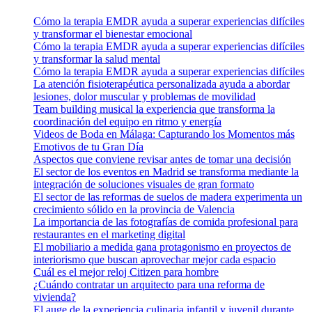
Cómo la terapia EMDR ayuda a superar experiencias difíciles
y transformar el bienestar emocional
Cómo la terapia EMDR ayuda a superar experiencias difíciles
y transformar la salud mental
Cómo la terapia EMDR ayuda a superar experiencias difíciles
La atención fisioterapéutica personalizada ayuda a abordar
lesiones, dolor muscular y problemas de movilidad
Team building musical la experiencia que transforma la
coordinación del equipo en ritmo y energía
Videos de Boda en Málaga: Capturando los Momentos más
Emotivos de tu Gran Día
Aspectos que conviene revisar antes de tomar una decisión
El sector de los eventos en Madrid se transforma mediante la
integración de soluciones visuales de gran formato
El sector de las reformas de suelos de madera experimenta un
crecimiento sólido en la provincia de Valencia
La importancia de las fotografías de comida profesional para
restaurantes en el marketing digital
El mobiliario a medida gana protagonismo en proyectos de
interiorismo que buscan aprovechar mejor cada espacio
Cuál es el mejor reloj Citizen para hombre
¿Cuándo contratar un arquitecto para una reforma de
vivienda?
El auge de la experiencia culinaria infantil y juvenil durante