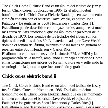
The Chick Corea Elektric Band es un álbum del teclista de jazz y
fusión Chick Corea, publicado en 1986. Es el álbum debut
homónimo de la Chick Corea Elektric Band, que en ese momento
también contaba con el baterista Dave Weckl, el bajista John
Patitucci y los guitarristas Scott Henderson y Carlos Ríos[1].
Este álbum puede describirse como «jazz-rock», aunque está mucho
más cerca del jazz tradicional que los álbumes de jazz-rock de la
década de 1970. Los sonidos de los teclados del álbum son los
típicos de mediados de los 80. La batería tocada por Dave Weckl
domina el sonido del álbum, mientras que las tareas de guitarra se
reparten entre Scott Henderson y Carlos Ríos.
El álbum hace un uso intensivo de la síntesis FM, el MIDI y la
programación de la batería, ampliando el trabajo anterior de Corea
en las formaciones posteriores de Return to Forever y reflejando la
tecnología de la época en que fue concebido y grabado.
Chick corea elektric band ii
The Chick Corea Elektric Band es un álbum del teclista de jazz y
fusión Chick Corea, publicado en 1986. Es el álbum debut
homónimo de la Chick Corea Elektric Band, que en ese momento
también contaba con el baterista Dave Weckl, el bajista John
Patitucci y los guitarristas Scott Henderson y Carlos Ríos[1].
Este álbum puede describirse como «jazz-rock», aunque está mucho