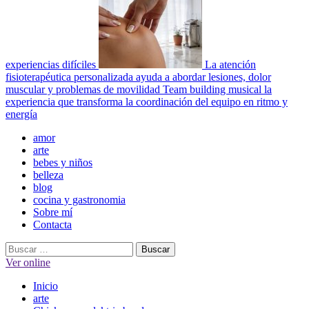
experiencias difíciles
La atención
fisioterapéutica personalizada ayuda a abordar lesiones, dolor
muscular y problemas de movilidad
Team building musical la
experiencia que transforma la coordinación del equipo en ritmo y
energía
Menú
amor
principal
arte
bebes y niños
belleza
blog
cocina y gastronomia
Sobre mí
Contacta
Buscar:
Ver online
Inicio
arte