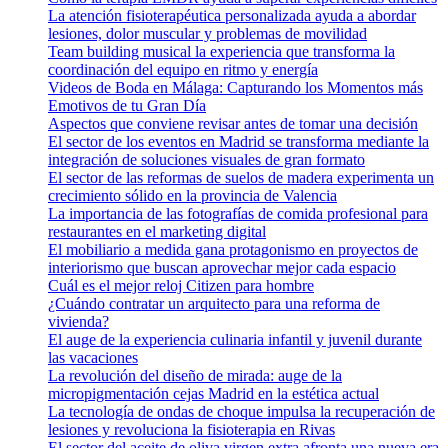
La atención fisioterapéutica personalizada ayuda a abordar
lesiones, dolor muscular y problemas de movilidad
Team building musical la experiencia que transforma la
coordinación del equipo en ritmo y energía
Videos de Boda en Málaga: Capturando los Momentos más
Emotivos de tu Gran Día
Aspectos que conviene revisar antes de tomar una decisión
El sector de los eventos en Madrid se transforma mediante la
integración de soluciones visuales de gran formato
El sector de las reformas de suelos de madera experimenta un
crecimiento sólido en la provincia de Valencia
La importancia de las fotografías de comida profesional para
restaurantes en el marketing digital
El mobiliario a medida gana protagonismo en proyectos de
interiorismo que buscan aprovechar mejor cada espacio
Cuál es el mejor reloj Citizen para hombre
¿Cuándo contratar un arquitecto para una reforma de
vivienda?
El auge de la experiencia culinaria infantil y juvenil durante
las vacaciones
La revolución del diseño de mirada: auge de la
micropigmentación cejas Madrid en la estética actual
La tecnología de ondas de choque impulsa la recuperación de
lesiones y revoluciona la fisioterapia en Rivas
El sector del aceite de oliva virgen extra afronta una nueva era