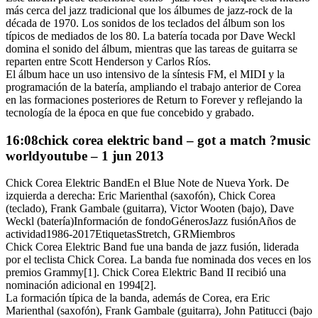
más cerca del jazz tradicional que los álbumes de jazz-rock de la
década de 1970. Los sonidos de los teclados del álbum son los
típicos de mediados de los 80. La batería tocada por Dave Weckl
domina el sonido del álbum, mientras que las tareas de guitarra se
reparten entre Scott Henderson y Carlos Ríos.
El álbum hace un uso intensivo de la síntesis FM, el MIDI y la
programación de la batería, ampliando el trabajo anterior de Corea
en las formaciones posteriores de Return to Forever y reflejando la
tecnología de la época en que fue concebido y grabado.
16:08chick corea elektric band – got a match ?music
worldyoutube – 1 jun 2013
Chick Corea Elektric BandEn el Blue Note de Nueva York. De
izquierda a derecha: Eric Marienthal (saxofón), Chick Corea
(teclado), Frank Gambale (guitarra), Victor Wooten (bajo), Dave
Weckl (batería)Información de fondoGénerosJazz fusiónAños de
actividad1986-2017EtiquetasStretch, GRMiembros
Chick Corea Elektric Band fue una banda de jazz fusión, liderada
por el teclista Chick Corea. La banda fue nominada dos veces en los
premios Grammy[1]. Chick Corea Elektric Band II recibió una
nominación adicional en 1994[2].
La formación típica de la banda, además de Corea, era Eric
Marienthal (saxofón), Frank Gambale (guitarra), John Patitucci (bajo