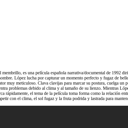
 membrillo, es una película española narrativa/documental de 1992 dirig
ombre. López lucha por capturar un momento perfecto y fugaz de belleza
 muy meticuloso. Clava clavijas para marcar su postura, cuelga un peso
ntra problemas debido al clima y al tamaño de su lienzo. Mientras Lóp
a rápidamente, el tema de la película toma forma como la relación entre 
ir con el clima, el sol fugaz y la fruta podrida y lastrada para mantene