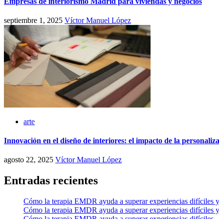
Empresas de interiorismo Madrid para viviendas y negocios
septiembre 1, 2025
Víctor Manuel López
arte
Innovación en el diseño de interiores: el impacto de la personaliza
agosto 22, 2025
Víctor Manuel López
Entradas recientes
Cómo la terapia EMDR ayuda a superar experiencias difíciles y
Cómo la terapia EMDR ayuda a superar experiencias difíciles y
Cómo la terapia EMDR ayuda a superar experiencias difíciles