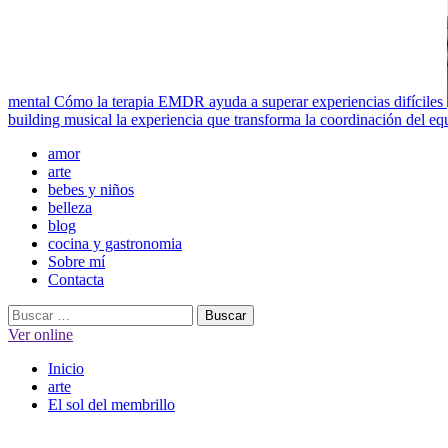
mental
Cómo la terapia EMDR ayuda a superar experiencias difíciles
building musical la experiencia que transforma la coordinación del eq
Menú
amor
principal
arte
bebes y niños
belleza
blog
cocina y gastronomia
Sobre mí
Contacta
Buscar:
Ver online
Inicio
arte
El sol del membrillo