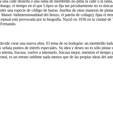
nta una calle desierta o una rama de membrillo no pinta la calle o la rama
argo, el tiempo en el que López se fija tan peculiarmente no es únicam
uentre una especie de código de barras -huellas de otras maneras de pinta
 Manet- bidimensionalidad del lienzo, el patrón de collage); fijan el tie
eptual está provocada por la biografía. Nació en 1936 en la ciudad de 
 Fernando.
ecide crear una nueva obra. El tema de su bodegón: un membrillo bañado
señala puntos de interés especiales. Su idea y deseo no es sólo pintar e
ntenta, fracasa, vuelve a intentarlo, fracasa mejor, mientras el tiempo 
mental, es un retrato sublime nada menos que de las propias ideas del art