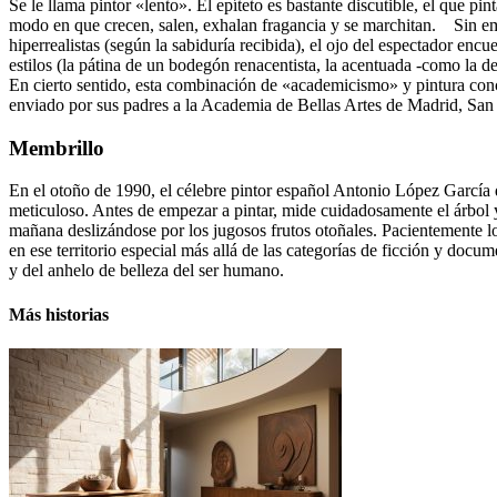
Se le llama pintor «lento». El epíteto es bastante discutible, el que pi
modo en que crecen, salen, exhalan fragancia y se marchitan. Sin emb
hiperrealistas (según la sabiduría recibida), el ojo del espectador enc
estilos (la pátina de un bodegón renacentista, la acentuada -como la de
En cierto sentido, esta combinación de «academicismo» y pintura conc
enviado por sus padres a la Academia de Bellas Artes de Madrid, San
Membrillo
En el otoño de 1990, el célebre pintor español Antonio López García d
meticuloso. Antes de empezar a pintar, mide cuidadosamente el árbol y 
mañana deslizándose por los jugosos frutos otoñales. Pacientemente lo i
en ese territorio especial más allá de las categorías de ficción y docu
y del anhelo de belleza del ser humano.
Más historias