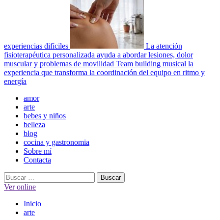
experiencias difíciles
La atención
fisioterapéutica personalizada ayuda a abordar lesiones, dolor
muscular y problemas de movilidad
Team building musical la
experiencia que transforma la coordinación del equipo en ritmo y
energía
Menú
amor
principal
arte
bebes y niños
belleza
blog
cocina y gastronomia
Sobre mí
Contacta
Buscar:
Ver online
Inicio
arte