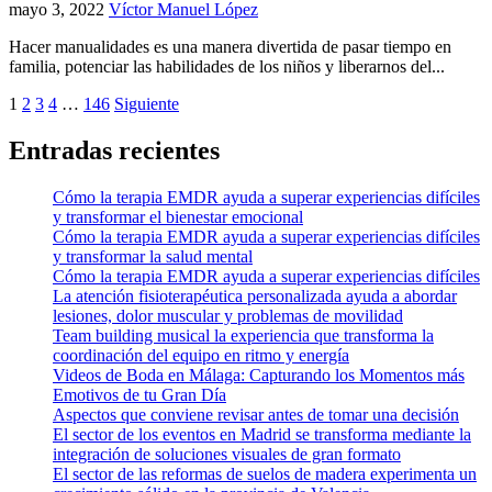
mayo 3, 2022
Víctor Manuel López
Hacer manualidades es una manera divertida de pasar tiempo en
familia, potenciar las habilidades de los niños y liberarnos del...
Paginación
1
2
3
4
…
146
Siguiente
de
Entradas recientes
entradas
Cómo la terapia EMDR ayuda a superar experiencias difíciles
y transformar el bienestar emocional
Cómo la terapia EMDR ayuda a superar experiencias difíciles
y transformar la salud mental
Cómo la terapia EMDR ayuda a superar experiencias difíciles
La atención fisioterapéutica personalizada ayuda a abordar
lesiones, dolor muscular y problemas de movilidad
Team building musical la experiencia que transforma la
coordinación del equipo en ritmo y energía
Videos de Boda en Málaga: Capturando los Momentos más
Emotivos de tu Gran Día
Aspectos que conviene revisar antes de tomar una decisión
El sector de los eventos en Madrid se transforma mediante la
integración de soluciones visuales de gran formato
El sector de las reformas de suelos de madera experimenta un