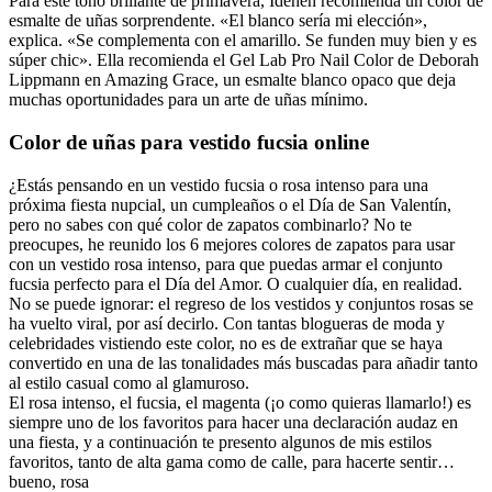
Para este tono brillante de primavera, Idehen recomienda un color de
esmalte de uñas sorprendente. «El blanco sería mi elección»,
explica. «Se complementa con el amarillo. Se funden muy bien y es
súper chic». Ella recomienda el Gel Lab Pro Nail Color de Deborah
Lippmann en Amazing Grace, un esmalte blanco opaco que deja
muchas oportunidades para un arte de uñas mínimo.
Color de uñas para vestido fucsia online
¿Estás pensando en un vestido fucsia o rosa intenso para una
próxima fiesta nupcial, un cumpleaños o el Día de San Valentín,
pero no sabes con qué color de zapatos combinarlo? No te
preocupes, he reunido los 6 mejores colores de zapatos para usar
con un vestido rosa intenso, para que puedas armar el conjunto
fucsia perfecto para el Día del Amor. O cualquier día, en realidad.
No se puede ignorar: el regreso de los vestidos y conjuntos rosas se
ha vuelto viral, por así decirlo. Con tantas blogueras de moda y
celebridades vistiendo este color, no es de extrañar que se haya
convertido en una de las tonalidades más buscadas para añadir tanto
al estilo casual como al glamuroso.
El rosa intenso, el fucsia, el magenta (¡o como quieras llamarlo!) es
siempre uno de los favoritos para hacer una declaración audaz en
una fiesta, y a continuación te presento algunos de mis estilos
favoritos, tanto de alta gama como de calle, para hacerte sentir…
bueno, rosa