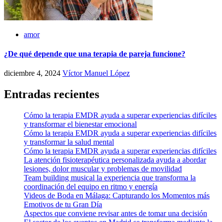
amor
¿De qué depende que una terapia de pareja funcione?
diciembre 4, 2024
Víctor Manuel López
Entradas recientes
Cómo la terapia EMDR ayuda a superar experiencias difíciles
y transformar el bienestar emocional
Cómo la terapia EMDR ayuda a superar experiencias difíciles
y transformar la salud mental
Cómo la terapia EMDR ayuda a superar experiencias difíciles
La atención fisioterapéutica personalizada ayuda a abordar
lesiones, dolor muscular y problemas de movilidad
Team building musical la experiencia que transforma la
coordinación del equipo en ritmo y energía
Videos de Boda en Málaga: Capturando los Momentos más
Emotivos de tu Gran Día
Aspectos que conviene revisar antes de tomar una decisión