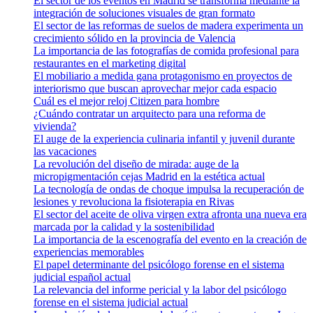
El sector de los eventos en Madrid se transforma mediante la
integración de soluciones visuales de gran formato
El sector de las reformas de suelos de madera experimenta un
crecimiento sólido en la provincia de Valencia
La importancia de las fotografías de comida profesional para
restaurantes en el marketing digital
El mobiliario a medida gana protagonismo en proyectos de
interiorismo que buscan aprovechar mejor cada espacio
Cuál es el mejor reloj Citizen para hombre
¿Cuándo contratar un arquitecto para una reforma de
vivienda?
El auge de la experiencia culinaria infantil y juvenil durante
las vacaciones
La revolución del diseño de mirada: auge de la
micropigmentación cejas Madrid en la estética actual
La tecnología de ondas de choque impulsa la recuperación de
lesiones y revoluciona la fisioterapia en Rivas
El sector del aceite de oliva virgen extra afronta una nueva era
marcada por la calidad y la sostenibilidad
La importancia de la escenografía del evento en la creación de
experiencias memorables
El papel determinante del psicólogo forense en el sistema
judicial español actual
La relevancia del informe pericial y la labor del psicólogo
forense en el sistema judicial actual