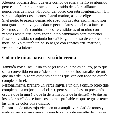
Algunos podrían decir que este combo de rosa y negro es aburrido,
pero es un fuerte contraste con un vestido de color brillante que
nunca pasa de moda. ¿El color del bolso con esta combinación? En
serio, cualquier cosa menos el azul marino, así que elige.
Si el negro te parece demasiado soso, los zapatos azul marino son
una gran alternativa y quedan espectaculares con el rosa intenso.
Solemos ver más combinaciones de vestidos azul marino con
zapatos rosa fuerte, pero ¿por qué no cambiarlos para mantener
fresco un vestido o conjunto fucsia? Elige un bolso de color claro o
metálico. Yo evitaría un bolso negro con zapatos azul marino y
vestido rosa intenso.
Color de uñas para el vestido crema
También voy a incluir un color (el rojo) que no es neutro, pero que
se ha convertido en un clásico en el mundo de los esmaltes de uñas
que un artículo sobre esmaltes de uñas que van con todo no estaría
completo sin él.
Personalmente, prefiero un verde salvia a un oliva oscuro (creo que
complementa mejor mi piel clara), pero si tu piel es un poco más
oscura que la mía (¡y que la de la mayoría de la gente!) y te gustan
los colores cálidos e intensos, lo más probable es que te guste tener
las uñas de color oliva oscuro.
El esmalte de uñas rojo viene en una amplia variedad de tonos y
matices, pero el más versátil cuando se trata de esmalte de uñas es