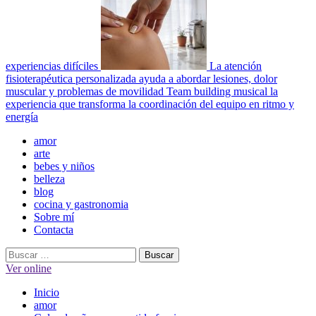
experiencias difíciles
La atención
fisioterapéutica personalizada ayuda a abordar lesiones, dolor
muscular y problemas de movilidad
Team building musical la
experiencia que transforma la coordinación del equipo en ritmo y
energía
Menú
amor
principal
arte
bebes y niños
belleza
blog
cocina y gastronomia
Sobre mí
Contacta
Buscar:
Ver online
Inicio
amor