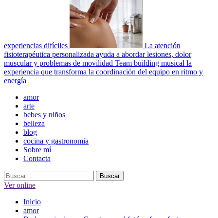
experiencias difíciles
La atención
fisioterapéutica personalizada ayuda a abordar lesiones, dolor
muscular y problemas de movilidad
Team building musical la
experiencia que transforma la coordinación del equipo en ritmo y
energía
Menú
amor
principal
arte
bebes y niños
belleza
blog
cocina y gastronomia
Sobre mí
Contacta
Buscar:
Ver online
Inicio
amor