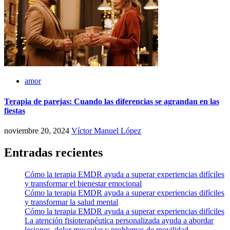
amor
Terapia de parejas: Cuando las diferencias se agrandan en las
fiestas
noviembre 20, 2024
Víctor Manuel López
Entradas recientes
Cómo la terapia EMDR ayuda a superar experiencias difíciles
y transformar el bienestar emocional
Cómo la terapia EMDR ayuda a superar experiencias difíciles
y transformar la salud mental
Cómo la terapia EMDR ayuda a superar experiencias difíciles
La atención fisioterapéutica personalizada ayuda a abordar
lesiones, dolor muscular y problemas de movilidad