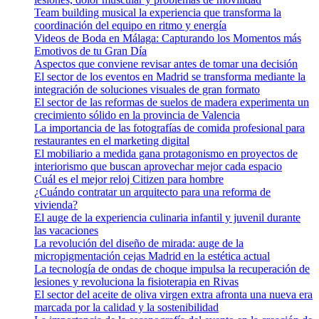
Team building musical la experiencia que transforma la
coordinación del equipo en ritmo y energía
Videos de Boda en Málaga: Capturando los Momentos más
Emotivos de tu Gran Día
Aspectos que conviene revisar antes de tomar una decisión
El sector de los eventos en Madrid se transforma mediante la
integración de soluciones visuales de gran formato
El sector de las reformas de suelos de madera experimenta un
crecimiento sólido en la provincia de Valencia
La importancia de las fotografías de comida profesional para
restaurantes en el marketing digital
El mobiliario a medida gana protagonismo en proyectos de
interiorismo que buscan aprovechar mejor cada espacio
Cuál es el mejor reloj Citizen para hombre
¿Cuándo contratar un arquitecto para una reforma de
vivienda?
El auge de la experiencia culinaria infantil y juvenil durante
las vacaciones
La revolución del diseño de mirada: auge de la
micropigmentación cejas Madrid en la estética actual
La tecnología de ondas de choque impulsa la recuperación de
lesiones y revoluciona la fisioterapia en Rivas
El sector del aceite de oliva virgen extra afronta una nueva era
marcada por la calidad y la sostenibilidad