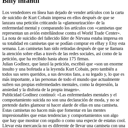
Billy infantil
Los vendedores en línea han dejado de vender artículos con la carta
de suicidio de Kurt Cobain impresa en ellos después de que se
lanzara una petición criticando la «glamourización» de la
enfermedad mental y comparando los artículos con «camisetas que
representan un avión estrellándose contra el World Trade Center».
La nota de suicidio del fallecido líder de Nirvana estaba impresa en
su totalidad en camisetas que se podían comprar en eBay y Etsy esta
semana. Las camisetas han sido retiradas después de que se llamara
la atención sobre ellas a través de las redes sociales, así como de la
petición, que ha recibido hasta ahora 175 firmas.
Julian Godlnez, que lanzó la petición, escribió que «son un enorme
insulto y una bofetada a la leyenda Kurt Cobain, pero también a
todos sus seres queridos, a sus devotos fans, a su legado y, lo que es
más importante, a las personas de todo el mundo que actualmente
sufren sus propias enfermedades mentales, como la depresión, la
ansiedad y la disforia de la propia imagen».
Publicidad Godlnez continuó: «Las enfermedades mentales y el
comportamiento suicida no son una declaración de moda, y no se
pretende darles glamour ni hacer alarde de ellas en una camiseta.
Estas camisetas no hacen más que fomentar en las mentes
impresionables que estas tendencias y comportamientos son algo
que hay que mostrar con orgullo o como una especie de estatus cool.
Llevar esta mercancía no es diferente de llevar una camiseta con una