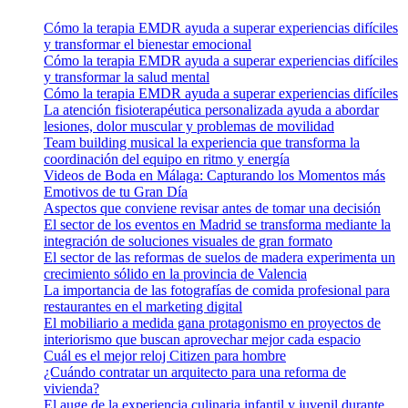
Cómo la terapia EMDR ayuda a superar experiencias difíciles
y transformar el bienestar emocional
Cómo la terapia EMDR ayuda a superar experiencias difíciles
y transformar la salud mental
Cómo la terapia EMDR ayuda a superar experiencias difíciles
La atención fisioterapéutica personalizada ayuda a abordar
lesiones, dolor muscular y problemas de movilidad
Team building musical la experiencia que transforma la
coordinación del equipo en ritmo y energía
Videos de Boda en Málaga: Capturando los Momentos más
Emotivos de tu Gran Día
Aspectos que conviene revisar antes de tomar una decisión
El sector de los eventos en Madrid se transforma mediante la
integración de soluciones visuales de gran formato
El sector de las reformas de suelos de madera experimenta un
crecimiento sólido en la provincia de Valencia
La importancia de las fotografías de comida profesional para
restaurantes en el marketing digital
El mobiliario a medida gana protagonismo en proyectos de
interiorismo que buscan aprovechar mejor cada espacio
Cuál es el mejor reloj Citizen para hombre
¿Cuándo contratar un arquitecto para una reforma de
vivienda?
El auge de la experiencia culinaria infantil y juvenil durante