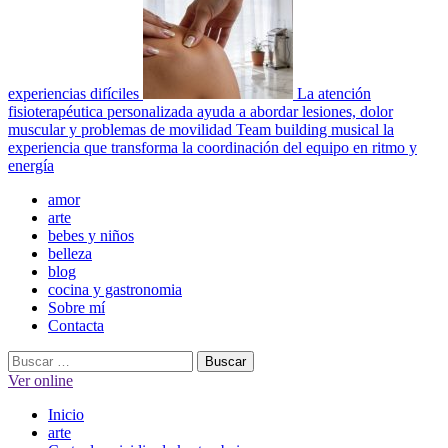
experiencias difíciles
La atención
fisioterapéutica personalizada ayuda a abordar lesiones, dolor
muscular y problemas de movilidad
Team building musical la
experiencia que transforma la coordinación del equipo en ritmo y
energía
Menú
amor
principal
arte
bebes y niños
belleza
blog
cocina y gastronomia
Sobre mí
Contacta
Buscar:
Ver online
Inicio
arte