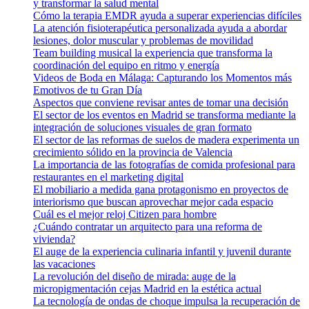
y transformar la salud mental
Cómo la terapia EMDR ayuda a superar experiencias difíciles
La atención fisioterapéutica personalizada ayuda a abordar
lesiones, dolor muscular y problemas de movilidad
Team building musical la experiencia que transforma la
coordinación del equipo en ritmo y energía
Videos de Boda en Málaga: Capturando los Momentos más
Emotivos de tu Gran Día
Aspectos que conviene revisar antes de tomar una decisión
El sector de los eventos en Madrid se transforma mediante la
integración de soluciones visuales de gran formato
El sector de las reformas de suelos de madera experimenta un
crecimiento sólido en la provincia de Valencia
La importancia de las fotografías de comida profesional para
restaurantes en el marketing digital
El mobiliario a medida gana protagonismo en proyectos de
interiorismo que buscan aprovechar mejor cada espacio
Cuál es el mejor reloj Citizen para hombre
¿Cuándo contratar un arquitecto para una reforma de
vivienda?
El auge de la experiencia culinaria infantil y juvenil durante
las vacaciones
La revolución del diseño de mirada: auge de la
micropigmentación cejas Madrid en la estética actual
La tecnología de ondas de choque impulsa la recuperación de