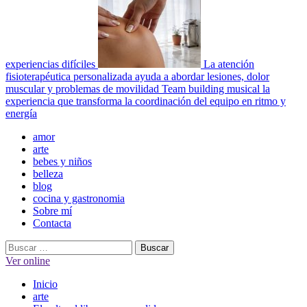
experiencias difíciles
La atención
fisioterapéutica personalizada ayuda a abordar lesiones, dolor
muscular y problemas de movilidad
Team building musical la
experiencia que transforma la coordinación del equipo en ritmo y
energía
Menú
amor
principal
arte
bebes y niños
belleza
blog
cocina y gastronomia
Sobre mí
Contacta
Buscar:
Ver online
Inicio
arte