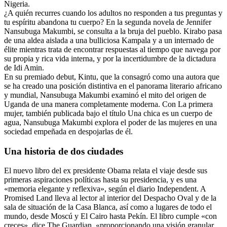
Nigeria.
¿A quién recurres cuando los adultos no responden a tus preguntas y
tu espíritu abandona tu cuerpo? En la segunda novela de Jennifer
Nansubuga Makumbi, se consulta a la bruja del pueblo. Kirabo pasa
de una aldea aislada a una bulliciosa Kampala y a un internado de
élite mientras trata de encontrar respuestas al tiempo que navega por
su propia y rica vida interna, y por la incertidumbre de la dictadura
de Idi Amin.
En su premiado debut, Kintu, que la consagró como una autora que
se ha creado una posición distintiva en el panorama literario africano
y mundial, Nansubuga Makumbi examinó el mito del origen de
Uganda de una manera completamente moderna. Con La primera
mujer, también publicada bajo el título Una chica es un cuerpo de
agua, Nansubuga Makumbi explora el poder de las mujeres en una
sociedad empeñada en despojarlas de él.
Una historia de dos ciudades
El nuevo libro del ex presidente Obama relata el viaje desde sus
primeras aspiraciones políticas hasta su presidencia, y es una
«memoria elegante y reflexiva», según el diario Independent. A
Promised Land lleva al lector al interior del Despacho Oval y de la
sala de situación de la Casa Blanca, así como a lugares de todo el
mundo, desde Moscú y El Cairo hasta Pekín. El libro cumple «con
creces», dice The Guardian, «proporcionando una visión granular