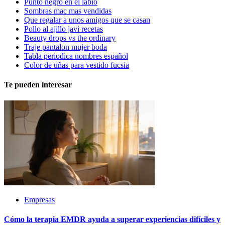
Punto negro en el labio
Sombras mac mas vendidas
Que regalar a unos amigos que se casan
Pollo al ajillo javi recetas
Beauty drops vs the ordinary
Traje pantalon mujer boda
Tabla periodica nombres español
Color de uñas para vestido fucsia
Te pueden interesar
Empresas
Cómo la terapia EMDR ayuda a superar experiencias difíciles y