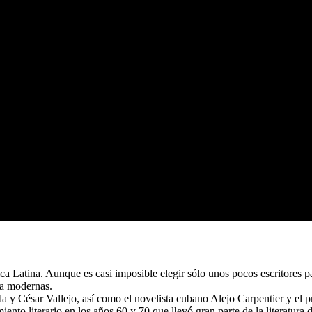
a Latina. Aunque es casi imposible elegir sólo unos pocos escritores pa
sía modernas.
a y César Vallejo, así como el novelista cubano Alejo Carpentier y el p
to literario en los años 60 y 70 que llevó gran parte de la literatura d