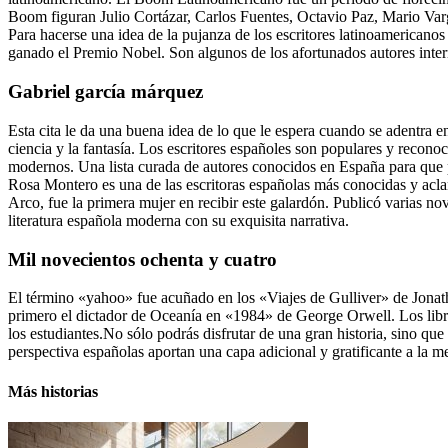
Boom figuran Julio Cortázar, Carlos Fuentes, Octavio Paz, Mario Va
Para hacerse una idea de la pujanza de los escritores latinoamerican
ganado el Premio Nobel. Son algunos de los afortunados autores inter
Gabriel garcía márquez
Esta cita le da una buena idea de lo que le espera cuando se adentra en
ciencia y la fantasía. Los escritores españoles son populares y recono
modernos. Una lista curada de autores conocidos en España para que pu
Rosa Montero es una de las escritoras españolas más conocidas y aclam
Arco, fue la primera mujer en recibir este galardón. Publicó varias n
literatura española moderna con su exquisita narrativa.
Mil novecientos ochenta y cuatro
El término «yahoo» fue acuñado en los «Viajes de Gulliver» de Jonat
primero el dictador de Oceanía en «1984» de George Orwell. Los libros
los estudiantes.No sólo podrás disfrutar de una gran historia, sino que
perspectiva españolas aportan una capa adicional y gratificante a la 
Más historias