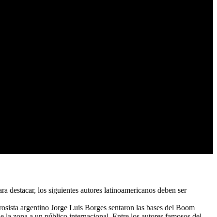
ra destacar, los siguientes autores latinoamericanos deben ser
rosista argentino Jorge Luis Borges sentaron las bases del Boom
e la zona a un público internacional. Entre los autores famosos del