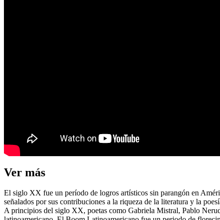
Ver más
El siglo XX fue un período de logros artísticos sin parangón en Améric
señalados por sus contribuciones a la riqueza de la literatura y la poe
A principios del siglo XX, poetas como Gabriela Mistral, Pablo Nerud
latinoamericano. El Boom Latinoamericano fue un periodo de florecimien