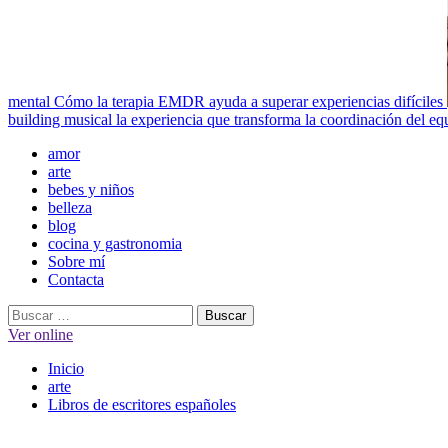
mental
Cómo la terapia EMDR ayuda a superar experiencias difíciles
building musical la experiencia que transforma la coordinación del eq
Menú
amor
principal
arte
bebes y niños
belleza
blog
cocina y gastronomia
Sobre mí
Contacta
Buscar:
Ver online
Inicio
arte
Libros de escritores españoles