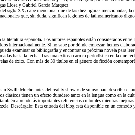
rgas Llosa y Gabriel García Márquez.
os del siglo XX, cabe mencionar que de las diez figuras mencionadas, la
nacionales que, sin duda, significan legiones de latinoamericanos digno
 la literatura española. Los autores españoles están considerados entre 
cidos internacionalmente. Si no sabe por dónde empezar, hemos elaborado
eda examinar su bibliografía y encontrar su próxima novela para leer en
adas hasta la fecha. Tras una exitosa carrera periodística en la que re
ovelas de éxito. Con más de 30 títulos en el género de ficción contemp
han Swift: Mucho antes del reality show o de su uso para describir el 
 clásicos tienen un efecto duradero tanto en la lengua como en la cultu
 también aprenderás importantes referencias culturales mientras mejoras 
mezcla. Descárgalo: Esta entrada del blog está disponible en un cómodo 