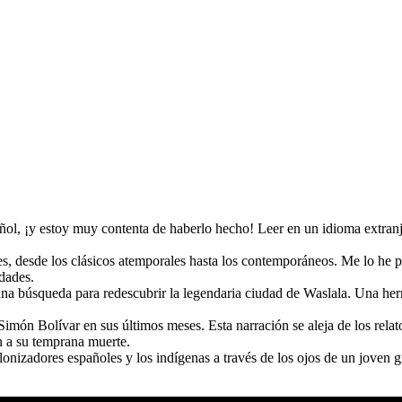
ñol, ¡y estoy muy contenta de haberlo hecho! Leer en un idioma extran
ores, desde los clásicos atemporales hasta los contemporáneos. Me lo he 
edades.
a búsqueda para redescubrir la legendaria ciudad de Waslala. Una herm
món Bolívar en sus últimos meses. Esta narración se aleja de los relato
on a su temprana muerte.
onizadores españoles y los indígenas a través de los ojos de un joven grum