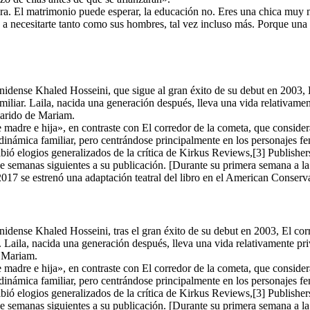
a. El matrimonio puede esperar, la educación no. Eres una chica muy mu
a a necesitarte tanto como sus hombres, tal vez incluso más. Porque una 
nidense Khaled Hosseini, que sigue al gran éxito de su debut en 2003, 
amiliar. Laila, nacida una generación después, lleva una vida relativam
marido de Mariam.
madre e hija», en contraste con El corredor de la cometa, que considera
 dinámica familiar, pero centrándose principalmente en los personajes 
ibió elogios generalizados de la crítica de Kirkus Reviews,[3] Publishers
e semanas siguientes a su publicación. [Durante su primera semana a l
2017 se estrenó una adaptación teatral del libro en el American Conserv
idense Khaled Hosseini, tras el gran éxito de su debut en 2003, El cor
r. Laila, nacida una generación después, lleva una vida relativamente pr
e Mariam.
madre e hija», en contraste con El corredor de la cometa, que considera
 dinámica familiar, pero centrándose principalmente en los personajes 
ibió elogios generalizados de la crítica de Kirkus Reviews,[3] Publishers
e semanas siguientes a su publicación. [Durante su primera semana a l