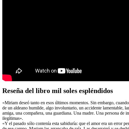
Reseña del libro mil soles espléndidos
«Miriam deseó tanto en esos últimos momentos. Sin embargo, cuando ce
de un aldeano humilde, algo involuntario, un accidente lamentable,
amiga, una compañera, una guardiana. Una madre. Una persona de impor
ilegítimas».
«Y el pasado sólo contenía esta sabiduría: que el amor era un error per
de ese campo, Mariam las arrancaba de raíz. Las desarraigó y se deshi