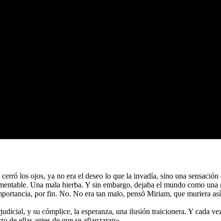
rró los ojos, ya no era el deseo lo que la invadía, sino una sensación
 lamentable. Una mala hierba. Y sin embargo, dejaba el mundo como un
tancia, por fin. No. No era tan malo, pensó Miriam, que muriera así. 
judicial, y su cómplice, la esperanza, una ilusión traicionera. Y cada v
zo de ellas antes de que se afianzaran».