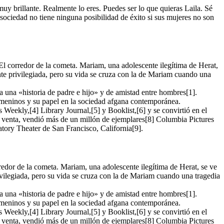
y brillante. Realmente lo eres. Puedes ser lo que quieras Laila. Sé
sociedad no tiene ninguna posibilidad de éxito si sus mujeres no son
El corredor de la cometa. Mariam, una adolescente ilegítima de Herat,
ente privilegiada, pero su vida se cruza con la de Mariam cuando una
 una «historia de padre e hijo» y de amistad entre hombres[1].
femeninos y su papel en la sociedad afgana contemporánea.
 Weekly,[4] Library Journal,[5] y Booklist,[6] y se convirtió en el
a venta, vendió más de un millón de ejemplares[8] Columbia Pictures
atory Theater de San Francisco, California[9].
redor de la cometa. Mariam, una adolescente ilegítima de Herat, se ve
ivilegiada, pero su vida se cruza con la de Mariam cuando una tragedia
 una «historia de padre e hijo» y de amistad entre hombres[1].
femeninos y su papel en la sociedad afgana contemporánea.
 Weekly,[4] Library Journal,[5] y Booklist,[6] y se convirtió en el
a venta, vendió más de un millón de ejemplares[8] Columbia Pictures