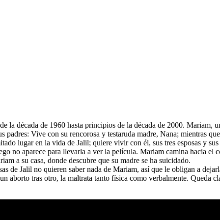
 de la década de 1960 hasta principios de la década de 2000. Mariam, un
s padres: Vive con su rencorosa y testaruda madre, Nana; mientras que 
tado lugar en la vida de Jalil; quiere vivir con él, sus tres esposas y su
o no aparece para llevarla a ver la película. Mariam camina hacia el cora
Mariam a su casa, donde descubre que su madre se ha suicidado.
osas de Jalil no quieren saber nada de Mariam, así que le obligan a deja
 aborto tras otro, la maltrata tanto física como verbalmente. Queda cla