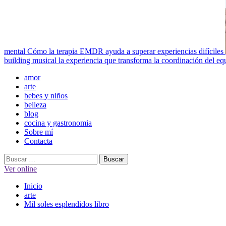
mental
Cómo la terapia EMDR ayuda a superar experiencias difíciles
building musical la experiencia que transforma la coordinación del eq
Menú
amor
principal
arte
bebes y niños
belleza
blog
cocina y gastronomia
Sobre mí
Contacta
Buscar:
Ver online
Inicio
arte
Mil soles esplendidos libro