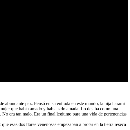
 de abundante paz. Pensó en su entrada en este mundo, la hija harami
a mujer que había amado y había sido amada. Lo dejaba como una
No era tan malo. Era un final legítimo para una vida de pertenencias
ez que esas dos flores venenosas empezaban a brotar en la tierra reseca