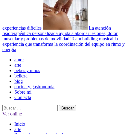
experiencias difíciles
La atención
fisioterapéutica personalizada ayuda a abordar lesiones, dolor
muscular y problemas de movilidad
Team building musical la
experiencia que transforma la coordinación del equipo en ritmo y
energía
Menú
amor
principal
arte
bebes y niños
belleza
blog
cocina y gastronomia
Sobre mí
Contacta
Buscar:
Ver online
Inicio
arte