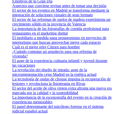
Emotivos de tu Gran Día
Aspectos que conviene revisar antes de tomar una decisión
El sector de los eventos en Madrid se transforma mediante la
integración de soluciones visuales de gran formato
El sector de las reformas de suelos de madera experimenta un
crecimiento sólido en la provincia de Valencia
La importancia de las fotografías de comida profesional para
restaurantes en el marketing digital
El mobiliario a medida gana protagonismo en proyectos de
interiorismo que buscan aprovechar mejor cada espacio
Cuál es el mejor reloj Citizen para hombre
¿Cuándo contratar un arquitecto para una reforma de
vivienda?
El auge de la experiencia culinaria infantil y juvenil durante
las vacaciones
La revolución del diseño de mirada: auge de la
micropigmentación cejas Madrid en la estética actual
La tecnología de ondas de choque impulsa la recuperación de
lesiones y revoluciona la fisioterapia en Rivas
El sector del aceite de oliva virgen extra afronta una nueva era
marcada por la calidad y la sostenibilidad
La importancia de la escenografía del evento en la creación de
experiencias memorables
El papel determinante del psicólogo forense en el sistema
judicial español actual