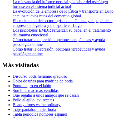
La relevancia del informe pericial y la labor del psicólogo
forense en el sistema judicial actual
La evolución de la empresa de logística y transporte en Lugo
ante los nuevos retos del comercio global
El crecimiento del sector logístico en Galicia y el papel de la
empresa de logística y transporte en Lugo
Los psicólogos EMDR refuerzan su papel en el tratamiento
del trauma emocional
Cómo tratar la depresión: opciones terapéuticas y ayuda
psicológica online
Cómo tratar la depresión: opciones terapéuticas y ayuda
psicológica online
Más visitadas
Discurso boda hermano gracioso
Color de uñas para madrina de boda
Punto negro en el labio
Sombras mac mas vendidas
Que regalar a unos amigos que se casan
Pollo al ajillo javi recetas
Beauty drops vs the ordinary
Traje pantalon mujer boda
Tabla periodica nombres español