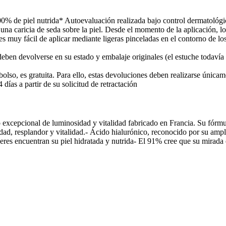
% de piel nutrida* Autoevaluación realizada bajo control dermatológico
una caricia de seda sobre la piel. Desde el momento de la aplicación, lo
 es muy fácil de aplicar mediante ligeras pinceladas en el contorno de l
deben devolverse en su estado y embalaje originales (el estuche todavía
lso, es gratuita. Para ello, estas devoluciones deben realizarse únicame
ías a partir de su solicitud de retractación
cepcional de luminosidad y vitalidad fabricado en Francia. Su fórmul
dad, resplandor y vitalidad.- Ácido hialurónico, reconocido por su ampl
eres encuentran su piel hidratada y nutrida- El 91% cree que su mirada e