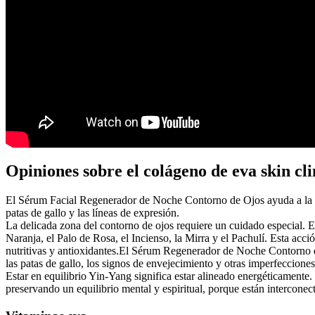
Opiniones sobre el colágeno de eva skin cli
El Sérum Facial Regenerador de Noche Contorno de Ojos ayuda a la reg
patas de gallo y las líneas de expresión.
La delicada zona del contorno de ojos requiere un cuidado especial. 
Naranja, el Palo de Rosa, el Incienso, la Mirra y el Pachulí. Esta a
nutritivas y antioxidantes.El Sérum Regenerador de Noche Contorno de 
las patas de gallo, los signos de envejecimiento y otras imperfecciones 
Estar en equilibrio Yin-Yang significa estar alineado energéticamente. 
preservando un equilibrio mental y espiritual, porque están interconec