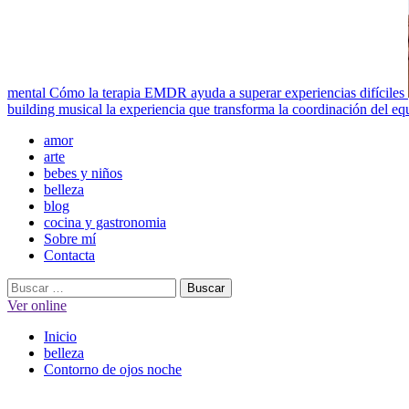
mental
Cómo la terapia EMDR ayuda a superar experiencias difíciles
building musical la experiencia que transforma la coordinación del eq
Menú
amor
principal
arte
bebes y niños
belleza
blog
cocina y gastronomia
Sobre mí
Contacta
Buscar:
Ver online
Inicio
belleza
Contorno de ojos noche