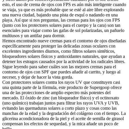
esto, el uso de crema de ojos con FPS es aún más inteligente cuando
se viaja, ya que es más probable que se esté al aire libre explorando
una nueva ciudad, bajando una pista de esquí o nadando en una
playa. Así que si nos preguntas, las cremas para los ojos con FPS
(junto con los protectores solares para el cuerpo y la cara) son tan
esenciales para viajar como las gafas de sol polarizadas, un pañuelo
multiusos y un antifaz para dormir.
Hemos encontrado nueve cremas para el contorno de ojos diseñadas
específicamente para proteger las delicadas zonas oculares con
excelentes ingredientes diurnos, como filtros solares sintéticos,
bloqueadores solares físicos y antioxidantes naturales, que ayudan a
detener los estragos causados por la actividad de los radicales libres.
Sigue leyendo para saber cuáles son las mejores cremas para el
contorno de ojos con SPF que puedes añadir al carrito, y luego al
neceser, y dejar de hacer la vista gorda.
Con protectores solares contra los rayos UV que constituyen casi
una quinta parte de la fórmula, este producto de Supergoop ofrece
una de las protecciones de amplio espectro más potentes del
mercado. El óxido de zinc (un bloqueador físico) y el octinoxato
(uno químico) trabajan juntos para filtrar los rayos UVA y UVB,
evitando las quemaduras solares a corto plazo y cosas como las
manchas de la edad y la degradación del colágeno con el tiempo. La
glicerina acondicionadora de la piel y el aceite de semilla de girasol
compensan los efectos de sequedad, y la mica añade un poco de
brillo.