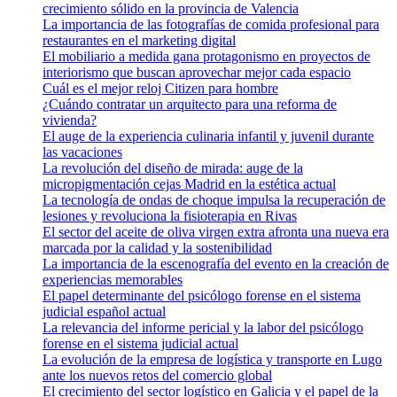
crecimiento sólido en la provincia de Valencia
La importancia de las fotografías de comida profesional para
restaurantes en el marketing digital
El mobiliario a medida gana protagonismo en proyectos de
interiorismo que buscan aprovechar mejor cada espacio
Cuál es el mejor reloj Citizen para hombre
¿Cuándo contratar un arquitecto para una reforma de
vivienda?
El auge de la experiencia culinaria infantil y juvenil durante
las vacaciones
La revolución del diseño de mirada: auge de la
micropigmentación cejas Madrid en la estética actual
La tecnología de ondas de choque impulsa la recuperación de
lesiones y revoluciona la fisioterapia en Rivas
El sector del aceite de oliva virgen extra afronta una nueva era
marcada por la calidad y la sostenibilidad
La importancia de la escenografía del evento en la creación de
experiencias memorables
El papel determinante del psicólogo forense en el sistema
judicial español actual
La relevancia del informe pericial y la labor del psicólogo
forense en el sistema judicial actual
La evolución de la empresa de logística y transporte en Lugo
ante los nuevos retos del comercio global
El crecimiento del sector logístico en Galicia y el papel de la