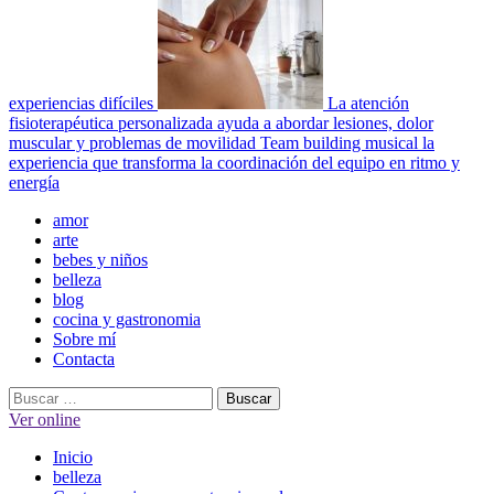
experiencias difíciles
La atención
fisioterapéutica personalizada ayuda a abordar lesiones, dolor
muscular y problemas de movilidad
Team building musical la
experiencia que transforma la coordinación del equipo en ritmo y
energía
Menú
amor
principal
arte
bebes y niños
belleza
blog
cocina y gastronomia
Sobre mí
Contacta
Buscar:
Ver online
Inicio
belleza