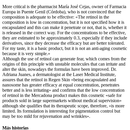
More critical is the pharmacist María José Cejas, owner of Farmacia
Europa in Puente Genil (Córdoba), who is not convinced that the
composition is adequate to be effective: «The retinol in the
composition is low in concentration, but it is not specified how it is
encapsulated and this can make it penetrate or not, that is, whether it
is released in the correct way. For the concentrations to be effective,
they are estimated to be approximately 0.3, especially if they include
derivatives, since they decrease the efficacy but are better tolerated.
For my taste, it is a basic product, but it is not an anti-aging cosmetic
because it is very simple.»
Although the use of retinol can generate fear, which comes from the
origins of this principle with unstable molecules that can irritate and
alter the skin, nowadays the formulas have been improved. Dr.
Adriana Juanes, a dermatologist at the Laser Medical Institute,
assures that the retinol in Regen Skin «being encapsulated and
nanosome has greater efficacy at equal concentration, penetrates
better and is less irritating» and confirms that the low concentration
of retinol in the Mercadona product makes this cosmetic «safe for
products sold in large supermarkets without medical supervision»
although she qualifies that its therapeutic scope, therefore, «is more
limited. Its formulation is interesting for pigmentation control but
may be too mild for rejuvenation and wrinkles».
Más historias