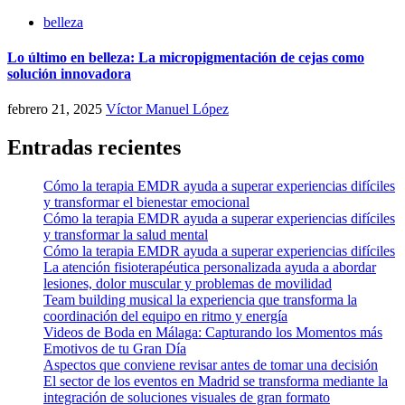
belleza
Lo último en belleza: La micropigmentación de cejas como
solución innovadora
febrero 21, 2025
Víctor Manuel López
Entradas recientes
Cómo la terapia EMDR ayuda a superar experiencias difíciles
y transformar el bienestar emocional
Cómo la terapia EMDR ayuda a superar experiencias difíciles
y transformar la salud mental
Cómo la terapia EMDR ayuda a superar experiencias difíciles
La atención fisioterapéutica personalizada ayuda a abordar
lesiones, dolor muscular y problemas de movilidad
Team building musical la experiencia que transforma la
coordinación del equipo en ritmo y energía
Videos de Boda en Málaga: Capturando los Momentos más
Emotivos de tu Gran Día
Aspectos que conviene revisar antes de tomar una decisión
El sector de los eventos en Madrid se transforma mediante la
integración de soluciones visuales de gran formato