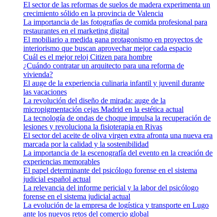
El sector de las reformas de suelos de madera experimenta un
crecimiento sólido en la provincia de Valencia
La importancia de las fotografías de comida profesional para
restaurantes en el marketing digital
El mobiliario a medida gana protagonismo en proyectos de
interiorismo que buscan aprovechar mejor cada espacio
Cuál es el mejor reloj Citizen para hombre
¿Cuándo contratar un arquitecto para una reforma de
vivienda?
El auge de la experiencia culinaria infantil y juvenil durante
las vacaciones
La revolución del diseño de mirada: auge de la
micropigmentación cejas Madrid en la estética actual
La tecnología de ondas de choque impulsa la recuperación de
lesiones y revoluciona la fisioterapia en Rivas
El sector del aceite de oliva virgen extra afronta una nueva era
marcada por la calidad y la sostenibilidad
La importancia de la escenografía del evento en la creación de
experiencias memorables
El papel determinante del psicólogo forense en el sistema
judicial español actual
La relevancia del informe pericial y la labor del psicólogo
forense en el sistema judicial actual
La evolución de la empresa de logística y transporte en Lugo
ante los nuevos retos del comercio global