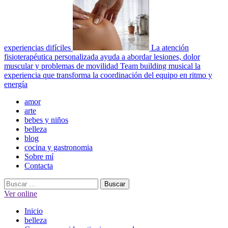
experiencias difíciles
La atención
fisioterapéutica personalizada ayuda a abordar lesiones, dolor
muscular y problemas de movilidad
Team building musical la
experiencia que transforma la coordinación del equipo en ritmo y
energía
Menú
amor
principal
arte
bebes y niños
belleza
blog
cocina y gastronomia
Sobre mí
Contacta
Buscar:
Ver online
Inicio
belleza