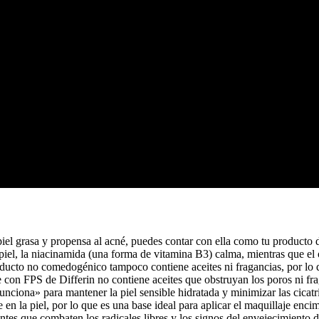
el grasa y propensa al acné, puedes contar con ella como tu producto d
la piel, la niacinamida (una forma de vitamina B3) calma, mientras que e
to no comedogénico tampoco contiene aceites ni fragancias, por lo que 
e con FPS de Differin no contiene aceites que obstruyan los poros ni fra
funciona» para mantener la piel sensible hidratada y minimizar las cicatr
 la piel, por lo que es una base ideal para aplicar el maquillaje encima
ntes que combaten los radicales libres y los signos del envejecimiento d