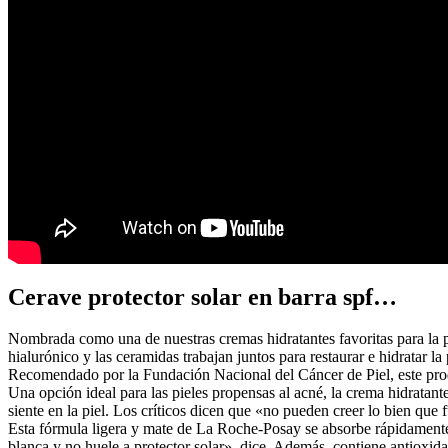
Cerave protector solar en barra spf…
Nombrada como una de nuestras cremas hidratantes favoritas para la pi
hialurónico y las ceramidas trabajan juntos para restaurar e hidratar 
Recomendado por la Fundación Nacional del Cáncer de Piel, este produc
Una opción ideal para las pieles propensas al acné, la crema hidratant
siente en la piel. Los críticos dicen que «no pueden creer lo bien que 
Esta fórmula ligera y mate de La Roche-Posay se absorbe rápidamente en
blanca y no huele a protector solar», dice. Además, contiene antioxida