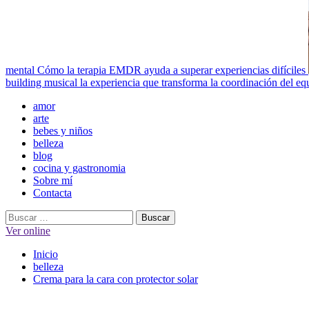
mental
Cómo la terapia EMDR ayuda a superar experiencias difíciles
building musical la experiencia que transforma la coordinación del eq
Menú
amor
principal
arte
bebes y niños
belleza
blog
cocina y gastronomia
Sobre mí
Contacta
Buscar:
Ver online
Inicio
belleza
Crema para la cara con protector solar