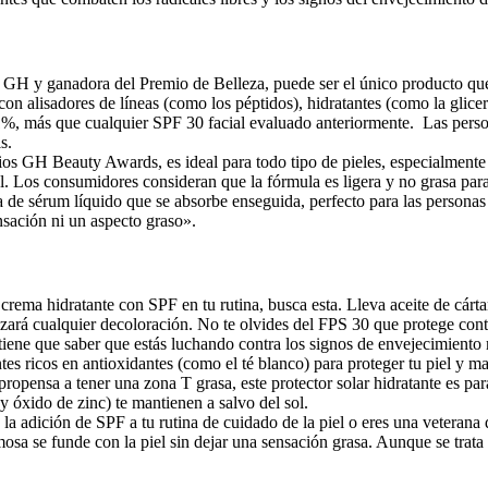
lo GH y ganadora del Premio de Belleza, puede ser el único producto que
 con alisadores de líneas (como los péptidos), hidratantes (como la gl
31%, más que cualquier SPF 30 facial evaluado anteriormente. Las perso
s.
os GH Beauty Awards, es ideal para todo tipo de pieles, especialmente s
 piel. Los consumidores consideran que la fórmula es ligera y no grasa par
 sérum líquido que se absorbe enseguida, perfecto para las personas co
sación ni un aspecto graso».
ema hidratante con SPF en tu rutina, busca esta. Lleva aceite de cártamo
izará cualquier decoloración. No te olvides del FPS 30 que protege con
ene que saber que estás luchando contra los signos de envejecimiento m
s ricos en antioxidantes (como el té blanco) para proteger tu piel y ma
nsa a tener una zona T grasa, este protector solar hidratante es para t
y óxido de zinc) te mantienen a salvo del sol.
a adición de SPF a tu rutina de cuidado de la piel o eres una veterana 
emosa se funde con la piel sin dejar una sensación grasa. Aunque se tra