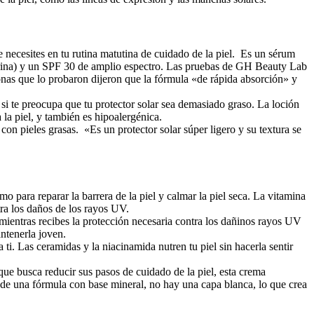
 necesites en tu rutina matutina de cuidado de la piel. Es un sérum
icerina) y un SPF 30 de amplio espectro. Las pruebas de GH Beauty Lab
nas que lo probaron dijeron que la fórmula «de rápida absorción» y
i te preocupa que tu protector solar sea demasiado graso. La loción
a la piel, y también es hipoalergénica.
n pieles grasas. «Es un protector solar súper ligero y su textura se
 para reparar la barrera de la piel y calmar la piel seca. La vitamina
tra los daños de los rayos UV.
ientras recibes la protección necesaria contra los dañinos rayos UV
ntenerla joven.
i. Las ceramidas y la niacinamida nutren tu piel sin hacerla sentir
que busca reducir sus pasos de cuidado de la piel, esta crema
ta de una fórmula con base mineral, no hay una capa blanca, lo que crea