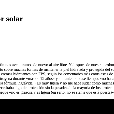
r solar
fin nos aventuramos de nuevo al aire libre. Y después de nuestra prol
o sobre muchas formas de mantener la piel hidratada y protegida del sol
es cremas hidratantes con FPS, según los comentarios más entusiastas d
Neutrogena durante «más de 15 años» y, durante todo ese tiempo, «no ha
a la fórmula ingrávida: «Es muy ligera y no me hace sudar como muchas 
ecesitaba algo de protección sin la pesadez de la mayoría de los protect
rque «no es grasosa y es ligera (en serio, no se siente que está puesta)»