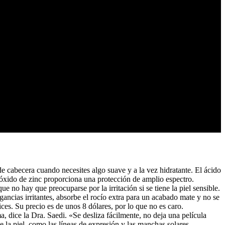
e cabecera cuando necesites algo suave y a la vez hidratante. El ácido
l óxido de zinc proporciona una protección de amplio espectro.
no hay que preocuparse por la irritación si se tiene la piel sensible.
gancias irritantes, absorbe el rocío extra para un acabado mate y no se
ices. Su precio es de unos 8 dólares, por lo que no es caro.
, dice la Dra. Saedi. «Se desliza fácilmente, no deja una película
e la piel, como las líneas de expresión y las manchas solares.