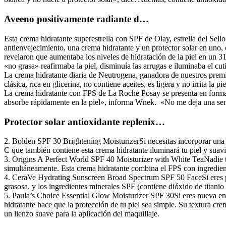
Aveeno positivamente radiante d…
Esta crema hidratante superestrella con SPF de Olay, estrella del Sel
antienvejecimiento, una crema hidratante y un protector solar en uno,
revelaron que aumentaba los niveles de hidratación de la piel en un 
«no grasa» reafirmaba la piel, disminuía las arrugas e iluminaba el cuti
La crema hidratante diaria de Neutrogena, ganadora de nuestros premi
clásica, rica en glicerina, no contiene aceites, es ligera y no irrita la
La crema hidratante con FPS de La Roche Posay se presenta en forma de
absorbe rápidamente en la piel», informa Wnek. «No me deja una sen
Protector solar antioxidante replenix…
2. Bolden SPF 30 Brightening MoisturizerSi necesitas incorporar una cr
C que también contiene esta crema hidratante iluminará tu piel y suav
3. Origins A Perfect World SPF 40 Moisturizer with White TeaNadie ti
simultáneamente. Esta crema hidratante combina el FPS con ingrediente
4. CeraVe Hydrating Sunscreen Broad Spectrum SPF 50 FaceSi eres prope
grasosa, y los ingredientes minerales SPF (contiene dióxido de titanio 
5. Paula’s Choice Essential Glow Moisturizer SPF 30Si eres nueva en l
hidratante hace que la protección de tu piel sea simple. Su textura cr
un lienzo suave para la aplicación del maquillaje.