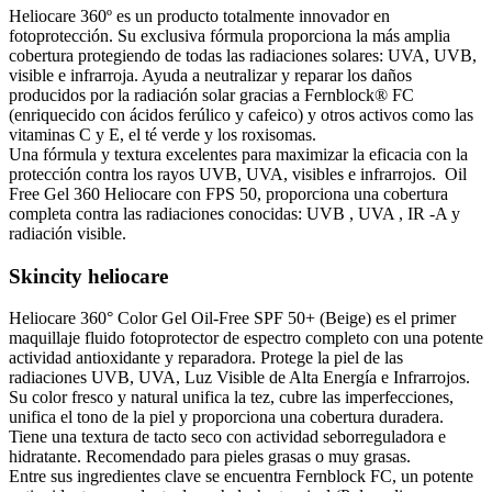
Heliocare 360º es un producto totalmente innovador en
fotoprotección. Su exclusiva fórmula proporciona la más amplia
cobertura protegiendo de todas las radiaciones solares: UVA, UVB,
visible e infrarroja. Ayuda a neutralizar y reparar los daños
producidos por la radiación solar gracias a Fernblock® FC
(enriquecido con ácidos ferúlico y cafeico) y otros activos como las
vitaminas C y E, el té verde y los roxisomas.
Una fórmula y textura excelentes para maximizar la eficacia con la
protección contra los rayos UVB, UVA, visibles e infrarrojos. Oil
Free Gel 360 Heliocare con FPS 50, proporciona una cobertura
completa contra las radiaciones conocidas: UVB , UVA , IR -A y
radiación visible.
Skincity heliocare
Heliocare 360° Color Gel Oil-Free SPF 50+ (Beige) es el primer
maquillaje fluido fotoprotector de espectro completo con una potente
actividad antioxidante y reparadora. Protege la piel de las
radiaciones UVB, UVA, Luz Visible de Alta Energía e Infrarrojos.
Su color fresco y natural unifica la tez, cubre las imperfecciones,
unifica el tono de la piel y proporciona una cobertura duradera.
Tiene una textura de tacto seco con actividad seborreguladora e
hidratante. Recomendado para pieles grasas o muy grasas.
Entre sus ingredientes clave se encuentra Fernblock FC, un potente