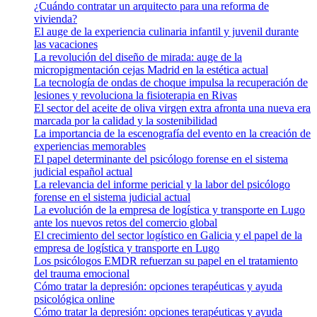
¿Cuándo contratar un arquitecto para una reforma de
vivienda?
El auge de la experiencia culinaria infantil y juvenil durante
las vacaciones
La revolución del diseño de mirada: auge de la
micropigmentación cejas Madrid en la estética actual
La tecnología de ondas de choque impulsa la recuperación de
lesiones y revoluciona la fisioterapia en Rivas
El sector del aceite de oliva virgen extra afronta una nueva era
marcada por la calidad y la sostenibilidad
La importancia de la escenografía del evento en la creación de
experiencias memorables
El papel determinante del psicólogo forense en el sistema
judicial español actual
La relevancia del informe pericial y la labor del psicólogo
forense en el sistema judicial actual
La evolución de la empresa de logística y transporte en Lugo
ante los nuevos retos del comercio global
El crecimiento del sector logístico en Galicia y el papel de la
empresa de logística y transporte en Lugo
Los psicólogos EMDR refuerzan su papel en el tratamiento
del trauma emocional
Cómo tratar la depresión: opciones terapéuticas y ayuda
psicológica online
Cómo tratar la depresión: opciones terapéuticas y ayuda