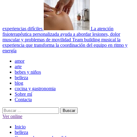
experiencias difíciles
La atención
fisioterapéutica personalizada ayuda a abordar lesiones, dolor
muscular y problemas de movilidad
Team building musical la
experiencia que transforma la coordinación del equipo en ritmo y
energía
Menú
amor
principal
arte
bebes y niños
belleza
blog
cocina y gastronomia
Sobre mí
Contacta
Buscar:
Ver online
Inicio
belleza