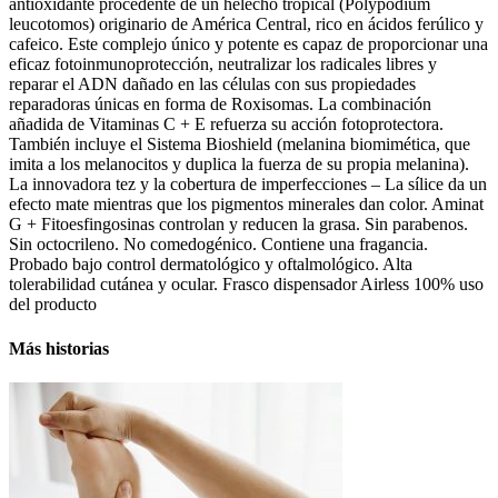
antioxidante procedente de un helecho tropical (Polypodium
leucotomos) originario de América Central, rico en ácidos ferúlico y
cafeico. Este complejo único y potente es capaz de proporcionar una
eficaz fotoinmunoprotección, neutralizar los radicales libres y
reparar el ADN dañado en las células con sus propiedades
reparadoras únicas en forma de Roxisomas. La combinación
añadida de Vitaminas C + E refuerza su acción fotoprotectora.
También incluye el Sistema Bioshield (melanina biomimética, que
imita a los melanocitos y duplica la fuerza de su propia melanina).
La innovadora tez y la cobertura de imperfecciones – La sílice da un
efecto mate mientras que los pigmentos minerales dan color. Aminat
G + Fitoesfingosinas controlan y reducen la grasa. Sin parabenos.
Sin octocrileno. No comedogénico. Contiene una fragancia.
Probado bajo control dermatológico y oftalmológico. Alta
tolerabilidad cutánea y ocular. Frasco dispensador Airless 100% uso
del producto
Más historias