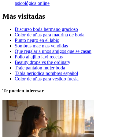
psicológica online
Más visitadas
Discurso boda hermano gracioso
Color de uñas para madrina de boda
Punto negro en el labio
Sombras mac mas vendidas
Que regalar a unos amigos que se casan
Pollo al ajillo javi recetas
Beauty drops vs the ordinary
Traje pantalon mujer boda
Tabla periodica nombres español
Color de uñas para vestido fucsia
Te pueden interesar