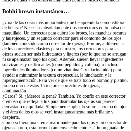
Bobbi brown instantáneo…
¿Una de las cosas más importantes que he aprendido como editora
de belleza? Necesitas absolutamente dos correctores en tu bolsa de
maquillaje: Un corrector para cubrir los brotes, las manchas oscuras
y las rojeces, y un segundo corrector para el contorno de los ojos
(también conocido como corrector de ojeras). Porque, a diferencia
de los correctores clásicos para el rostro, los correctores para las
ojeras suelen ser más hidratantes y ligeros (por lo que no se arrugan
ni se apelmazan bajo los ojos). Además, suelen llevar ingredientes
suavizantes y reafirmantes (como péptidos y cafeína), o incluso
ingredientes iluminadores (como vitamina C y niacinamida) para
ayudar a minimizar la textura crepuscular, la hinchazón y la
hiperpigmentación. Para ver de qué se trata todo el bombo y platillo,
prueba uno de estos 15 mejores correctores de ojeras, a
continuación.
¿Caros? Sí. ¿Merece la pena? También. Yo confío en este corrector
cremoso que refleja la luz para disimular las ojeras sin parecer
demasiado maquillada. Simplemente aplícalo sobre la crema de ojos
y el área de los ojos se verá instantáneamente más brillante y
despierta.
Como si fuera una crema reafirmante para los ojos y un corrector de
ojeras en uno, esta fórmula antienvejecimiento está impregnada de