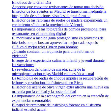
Emotivos de tu Gran Día
Aspectos que conviene revisar antes de tomar una decisión
El sector de los eventos en Madrid se transforma mediante la
integración de soluciones visuales de gran formato
El sector de las reformas de suelos de madera experimenta un
crecimiento sólido en la provincia de Valencia
La importancia de las fotografías de comida profesional para
restaurantes en el marketing digital
El mobiliario a medida gana protagonismo en proyectos de
interiorismo que buscan aprovechar mejor cada espacio
Cuál es el mejor reloj Citizen para hombre
¿Cuándo contratar un arquitecto para una reforma de
vivienda?
El auge de la experiencia culinaria infantil y juvenil durante
las vacaciones
La revolución del diseño de mirada: auge de la
micropigmentación cejas Madrid en la estética actual
La tecnología de ondas de choque impulsa la recuperación de
lesiones y revoluciona la fisioterapia en Rivas
El sector del aceite de oliva virgen extra afronta una nueva era
marcada por la calidad y la sostenibilidad
La importancia de la escenografía del evento en la creación de
experiencias memorables
El papel determinante del psicólogo forense en el sistema
judicial español actual