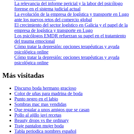
La relevancia del informe pericial y la labor del psicólogo
forense en el sistema judicial actual
La evolución de la empresa de logística y transporte en Lugo
ante los nuevos retos del comercio global
El crecimiento del sector logístico en Galicia y el papel de la
empresa de logística y transporte en Lugo
Los psicólogos EMDR refuerzan su papel en el tratamiento
del trauma emocional
Cómo tratar la depresión: opciones terapéuticas y ayuda
psicológica online
Cómo tratar la depresión: opciones terapéuticas y ayuda
psicológica online
Más visitadas
Discurso boda hermano gracioso
Color de uñas para madrina de boda
Punto negro en el labio
Sombras mac mas vendidas
Que regalar a unos amigos que se casan
Pollo al ajillo javi recetas
Beauty drops vs the ordinary
Traje pantalon mujer boda
Tabla periodica nombres español