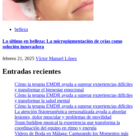
belleza
Lo último en belleza: La micropigmentación de cejas como
solución innovadora
febrero 21, 2025
Víctor Manuel López
Entradas recientes
Cómo la terapia EMDR ayuda a superar experiencias difíciles
y transformar el bienestar emocional
Cómo la terapia EMDR ayuda a superar experiencias difíciles
y transformar la salud mental
Cómo la terapia EMDR ayuda a superar experiencias difíciles
La atención fisioterapéutica personalizada ayuda a abordar
lesiones, dolor muscular y problemas de movilidad
Team building musical la experiencia que transforma la
coordinación del equipo en ritmo y energía
Videos de Boda en Málaga: Capturando los Momentos más