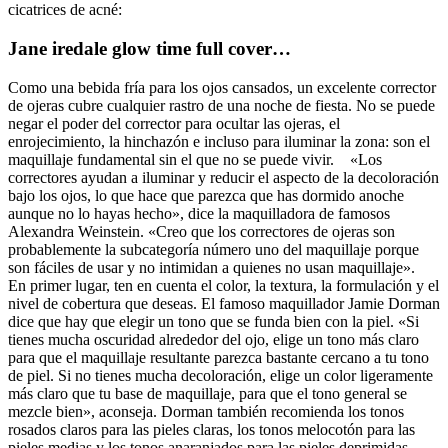
cicatrices de acné:
Jane iredale glow time full cover…
Como una bebida fría para los ojos cansados, un excelente corrector
de ojeras cubre cualquier rastro de una noche de fiesta. No se puede
negar el poder del corrector para ocultar las ojeras, el
enrojecimiento, la hinchazón e incluso para iluminar la zona: son el
maquillaje fundamental sin el que no se puede vivir. «Los
correctores ayudan a iluminar y reducir el aspecto de la decoloración
bajo los ojos, lo que hace que parezca que has dormido anoche
aunque no lo hayas hecho», dice la maquilladora de famosos
Alexandra Weinstein. «Creo que los correctores de ojeras son
probablemente la subcategoría número uno del maquillaje porque
son fáciles de usar y no intimidan a quienes no usan maquillaje».
En primer lugar, ten en cuenta el color, la textura, la formulación y el
nivel de cobertura que deseas. El famoso maquillador Jamie Dorman
dice que hay que elegir un tono que se funda bien con la piel. «Si
tienes mucha oscuridad alrededor del ojo, elige un tono más claro
para que el maquillaje resultante parezca bastante cercano a tu tono
de piel. Si no tienes mucha decoloración, elige un color ligeramente
más claro que tu base de maquillaje, para que el tono general se
mezcle bien», aconseja. Dorman también recomienda los tonos
rosados claros para las pieles claras, los tonos melocotón para las
pieles medias y los tonos anaranjados para las pieles deprimidas.