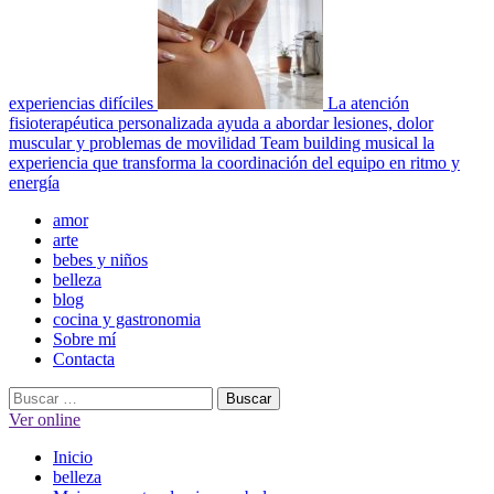
experiencias difíciles
La atención
fisioterapéutica personalizada ayuda a abordar lesiones, dolor
muscular y problemas de movilidad
Team building musical la
experiencia que transforma la coordinación del equipo en ritmo y
energía
Menú
amor
principal
arte
bebes y niños
belleza
blog
cocina y gastronomia
Sobre mí
Contacta
Buscar:
Ver online
Inicio
belleza