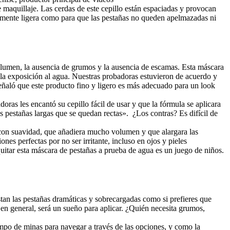
 maquillaje. Las cerdas de este cepillo están espaciadas y provocan
temente ligera como para que las pestañas no queden apelmazadas ni
volumen, la ausencia de grumos y la ausencia de escamas. Esta máscara
e la exposición al agua. Nuestras probadoras estuvieron de acuerdo y
 señaló que este producto fino y ligero es más adecuado para un look
doras les encantó su cepillo fácil de usar y que la fórmula se aplicara
s pestañas largas que se quedan rectas». ¿Los contras? Es difícil de
a con suavidad, que añadiera mucho volumen y que alargara las
nes perfectas por no ser irritante, incluso en ojos y pieles
uitar esta máscara de pestañas a prueba de agua es un juego de niños.
stan las pestañas dramáticas y sobrecargadas como si prefieres que
 en general, será un sueño para aplicar. ¿Quién necesita grumos,
mpo de minas para navegar a través de las opciones, y como la