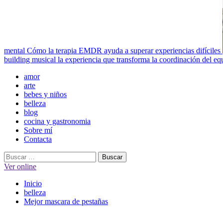
mental
Cómo la terapia EMDR ayuda a superar experiencias difíciles
building musical la experiencia que transforma la coordinación del eq
Menú
amor
principal
arte
bebes y niños
belleza
blog
cocina y gastronomia
Sobre mí
Contacta
Buscar:
Ver online
Inicio
belleza
Mejor mascara de pestañas