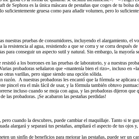
aft de Sephora es la única máscara de pestañas que coges de tu bolsa de
es lo suficientemente gruesa como para añadir volumen, pero lo suficien
odas nuestras pruebas de consumidores, incluyendo el alargamiento, el 
 la resistencia al agua, resistiendo a que se corra y se corra después d
añas para conseguir un aspecto sutil y natural. Sin embargo, la mayoría
resistió a los borrones en las pruebas de laboratorio, y a nuestras proba
Varias probadoras señalaron que «mantenía bien el rizo», incluso en «la
 otras varillas, pero sigue siendo una opción sólida.
ran razón. A nuestras probadoras les encantó que la fórmula se aplicar
te pincel era el más fácil de usar, y la fórmula también obtuvo puntuacio
orrerse incluso cuando se moja con agua, y las probadoras dijeron que q
de las probadoras. ¡Se acabaron las pestañas perdidas!
, pero cuando la descubres, puede cambiar el maquillaje. Tanto si te gu
da alargará y separará tus pestañas, ampliará el aspecto de tus ojos y,
ten un sinfín de beneficios para mejorar las pestañas, puede ser un ca