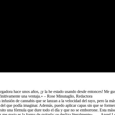
adora hace unos años, ¡y la he estado usando desde entonces! Me gusta
efinitivamente una ventaja.» – Rose Minutaglio, Redactora
n infusión de cannabis que se lanzan a la velocidad del rayo, pero 
 del que podía imaginar. Además, puedo aplicar capas sin que se form
esito una fórmula que dure todo el día y que no se emborrone. Esta másc
me gusta es la forma de quitarla: se desliza literalmente». – Angel Le