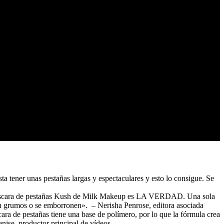
 tener unas pestañas largas y espectaculares y esto lo consigue. Se
la máscara de pestañas Kush de Milk Makeup es LA VERDAD. Una sola
en grumos o se emborronen». – Nerisha Penrose, editora asociada
ara de pestañas tiene una base de polímero, por lo que la fórmula crea
nise, productor principal de vídeos