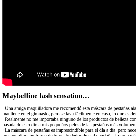
Maybelline lash sensation…
«Una amiga maquilladora me recomendó esta máscara de pestañas alarg
mantiene en el gimnasio, pero se lava fácilmente en casa, lo que es d
«Realmente no me importaba ninguno de los productos de belleza co
pasada de esto dio a mis pequeños pelos de las pestañas más volumen
«La máscara de pestañas es imprescindible para el día a día, pero nec
una envoltura en forma de tubo alrededor de cada pestaña. Lo que más 