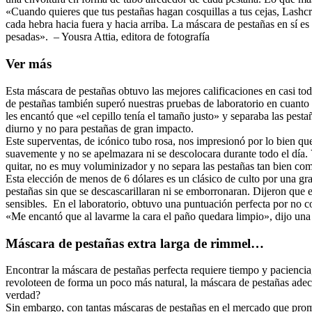
«Cuando quieres que tus pestañas hagan cosquillas a tus cejas, Lashcr
cada hebra hacia fuera y hacia arriba. La máscara de pestañas en sí 
pesadas». – Yousra Attia, editora de fotografía
Ver más
Esta máscara de pestañas obtuvo las mejores calificaciones en casi t
de pestañas también superó nuestras pruebas de laboratorio en cuanto a
les encantó que «el cepillo tenía el tamaño justo» y separaba las pest
diurno y no para pestañas de gran impacto.
Este superventas, de icónico tubo rosa, nos impresionó por lo bien que 
suavemente y no se apelmazara ni se descolocara durante todo el día. 
quitar, no es muy voluminizador y no separa las pestañas tan bien como
Esta elección de menos de 6 dólares es un clásico de culto por una g
pestañas sin que se descascarillaran ni se emborronaran. Dijeron que es
sensibles. En el laboratorio, obtuvo una puntuación perfecta por no c
«Me encantó que al lavarme la cara el paño quedara limpio», dijo una 
Máscara de pestañas extra larga de rimmel…
Encontrar la máscara de pestañas perfecta requiere tiempo y paciencia
revoloteen de forma un poco más natural, la máscara de pestañas adecua
verdad?
Sin embargo, con tantas máscaras de pestañas en el mercado que prome