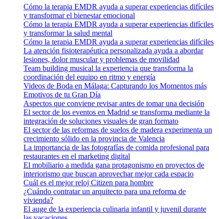
Cómo la terapia EMDR ayuda a superar experiencias difíciles
y transformar el bienestar emocional
Cómo la terapia EMDR ayuda a superar experiencias difíciles
y transformar la salud mental
Cómo la terapia EMDR ayuda a superar experiencias difíciles
La atención fisioterapéutica personalizada ayuda a abordar
lesiones, dolor muscular y problemas de movilidad
Team building musical la experiencia que transforma la
coordinación del equipo en ritmo y energía
Videos de Boda en Málaga: Capturando los Momentos más
Emotivos de tu Gran Día
Aspectos que conviene revisar antes de tomar una decisión
El sector de los eventos en Madrid se transforma mediante la
integración de soluciones visuales de gran formato
El sector de las reformas de suelos de madera experimenta un
crecimiento sólido en la provincia de Valencia
La importancia de las fotografías de comida profesional para
restaurantes en el marketing digital
El mobiliario a medida gana protagonismo en proyectos de
interiorismo que buscan aprovechar mejor cada espacio
Cuál es el mejor reloj Citizen para hombre
¿Cuándo contratar un arquitecto para una reforma de
vivienda?
El auge de la experiencia culinaria infantil y juvenil durante
las vacaciones