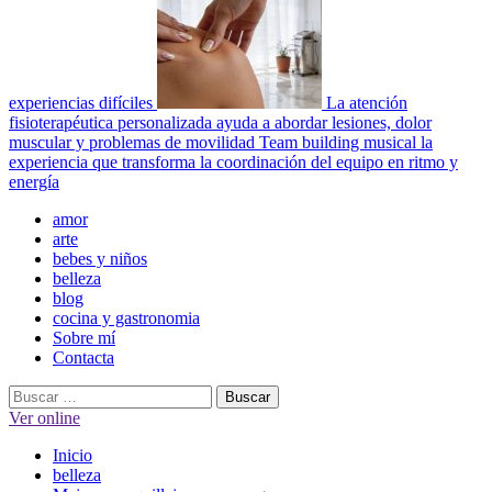
experiencias difíciles
La atención
fisioterapéutica personalizada ayuda a abordar lesiones, dolor
muscular y problemas de movilidad
Team building musical la
experiencia que transforma la coordinación del equipo en ritmo y
energía
Menú
amor
principal
arte
bebes y niños
belleza
blog
cocina y gastronomia
Sobre mí
Contacta
Buscar:
Ver online
Inicio
belleza