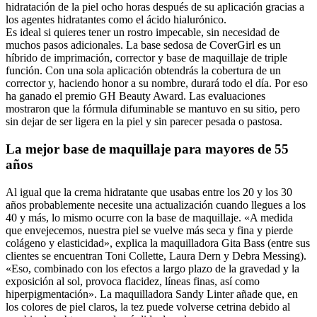
hidratación de la piel ocho horas después de su aplicación gracias a
los agentes hidratantes como el ácido hialurónico.
Es ideal si quieres tener un rostro impecable, sin necesidad de
muchos pasos adicionales. La base sedosa de CoverGirl es un
híbrido de imprimación, corrector y base de maquillaje de triple
función. Con una sola aplicación obtendrás la cobertura de un
corrector y, haciendo honor a su nombre, durará todo el día. Por eso
ha ganado el premio GH Beauty Award. Las evaluaciones
mostraron que la fórmula difuminable se mantuvo en su sitio, pero
sin dejar de ser ligera en la piel y sin parecer pesada o pastosa.
La mejor base de maquillaje para mayores de 55
años
Al igual que la crema hidratante que usabas entre los 20 y los 30
años probablemente necesite una actualización cuando llegues a los
40 y más, lo mismo ocurre con la base de maquillaje. «A medida
que envejecemos, nuestra piel se vuelve más seca y fina y pierde
colágeno y elasticidad», explica la maquilladora Gita Bass (entre sus
clientes se encuentran Toni Collette, Laura Dern y Debra Messing).
«Eso, combinado con los efectos a largo plazo de la gravedad y la
exposición al sol, provoca flacidez, líneas finas, así como
hiperpigmentación». La maquilladora Sandy Linter añade que, en
los colores de piel claros, la tez puede volverse cetrina debido al