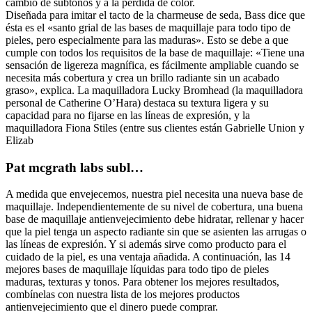
cambio de subtonos y a la pérdida de color.
Diseñada para imitar el tacto de la charmeuse de seda, Bass dice que
ésta es el «santo grial de las bases de maquillaje para todo tipo de
pieles, pero especialmente para las maduras». Esto se debe a que
cumple con todos los requisitos de la base de maquillaje: «Tiene una
sensación de ligereza magnífica, es fácilmente ampliable cuando se
necesita más cobertura y crea un brillo radiante sin un acabado
graso», explica. La maquilladora Lucky Bromhead (la maquilladora
personal de Catherine O’Hara) destaca su textura ligera y su
capacidad para no fijarse en las líneas de expresión, y la
maquilladora Fiona Stiles (entre sus clientes están Gabrielle Union y
Elizab
Pat mcgrath labs subl…
A medida que envejecemos, nuestra piel necesita una nueva base de
maquillaje. Independientemente de su nivel de cobertura, una buena
base de maquillaje antienvejecimiento debe hidratar, rellenar y hacer
que la piel tenga un aspecto radiante sin que se asienten las arrugas o
las líneas de expresión. Y si además sirve como producto para el
cuidado de la piel, es una ventaja añadida. A continuación, las 14
mejores bases de maquillaje líquidas para todo tipo de pieles
maduras, texturas y tonos. Para obtener los mejores resultados,
combínelas con nuestra lista de los mejores productos
antienvejecimiento que el dinero puede comprar.