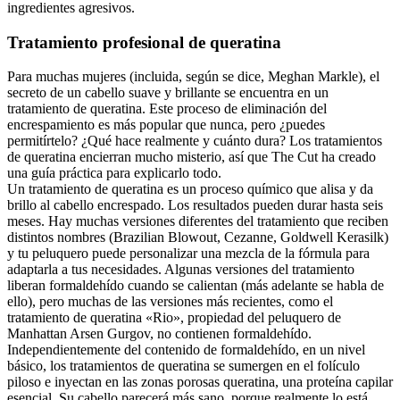
ingredientes agresivos.
Tratamiento profesional de queratina
Para muchas mujeres (incluida, según se dice, Meghan Markle), el
secreto de un cabello suave y brillante se encuentra en un
tratamiento de queratina. Este proceso de eliminación del
encrespamiento es más popular que nunca, pero ¿puedes
permitírtelo? ¿Qué hace realmente y cuánto dura? Los tratamientos
de queratina encierran mucho misterio, así que The Cut ha creado
una guía práctica para explicarlo todo.
Un tratamiento de queratina es un proceso químico que alisa y da
brillo al cabello encrespado. Los resultados pueden durar hasta seis
meses. Hay muchas versiones diferentes del tratamiento que reciben
distintos nombres (Brazilian Blowout, Cezanne, Goldwell Kerasilk)
y tu peluquero puede personalizar una mezcla de la fórmula para
adaptarla a tus necesidades. Algunas versiones del tratamiento
liberan formaldehído cuando se calientan (más adelante se habla de
ello), pero muchas de las versiones más recientes, como el
tratamiento de queratina «Rio», propiedad del peluquero de
Manhattan Arsen Gurgov, no contienen formaldehído.
Independientemente del contenido de formaldehído, en un nivel
básico, los tratamientos de queratina se sumergen en el folículo
piloso e inyectan en las zonas porosas queratina, una proteína capilar
esencial. Su cabello parecerá más sano, porque realmente lo está.