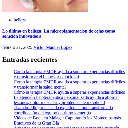
belleza
Lo último en belleza: La micropigmentación de cejas como
solución innovadora
febrero 21, 2025
Víctor Manuel López
Entradas recientes
Cómo la terapia EMDR ayuda a superar experiencias difíciles
y transformar el bienestar emocional
Cómo la terapia EMDR ayuda a superar experiencias difíciles
y transformar la salud mental
Cómo la terapia EMDR ayuda a superar experiencias difíciles
La atención fisioterapéutica personalizada ayuda a abordar
lesiones, dolor muscular y problemas de movilidad
Team building musical la experiencia que transforma la
coordinación del equipo en ritmo y energía
Videos de Boda en Málaga: Capturando los Momentos más
Emotivos de tu Gran Día