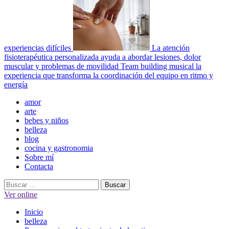
experiencias difíciles
La atención
fisioterapéutica personalizada ayuda a abordar lesiones, dolor
muscular y problemas de movilidad
Team building musical la
experiencia que transforma la coordinación del equipo en ritmo y
energía
Menú
amor
principal
arte
bebes y niños
belleza
blog
cocina y gastronomia
Sobre mí
Contacta
Buscar:
Ver online
Inicio
belleza