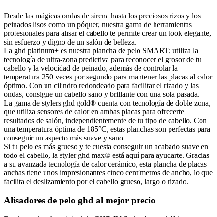
Desde las mágicas ondas de sirena hasta los preciosos rizos y los
peinados lisos como un póquer, nuestra gama de herramientas
profesionales para alisar el cabello te permite crear un look elegante,
sin esfuerzo y digno de un salón de belleza.
La ghd platinum+ es nuestra plancha de pelo SMART; utiliza la
tecnología de ultra-zona predictiva para reconocer el grosor de tu
cabello y la velocidad de peinado, además de controlar la
temperatura 250 veces por segundo para mantener las placas al calor
óptimo. Con un cilindro redondeado para facilitar el rizado y las
ondas, consigue un cabello sano y brillante con una sola pasada.
La gama de stylers ghd gold® cuenta con tecnología de doble zona,
que utiliza sensores de calor en ambas placas para ofrecerte
resultados de salón, independientemente de tu tipo de cabello. Con
una temperatura óptima de 185°C, estas planchas son perfectas para
conseguir un aspecto más suave y sano.
Si tu pelo es más grueso y te cuesta conseguir un acabado suave en
todo el cabello, la styler ghd max® está aquí para ayudarte. Gracias
a su avanzada tecnología de calor cerámico, esta plancha de placas
anchas tiene unos impresionantes cinco centímetros de ancho, lo que
facilita el deslizamiento por el cabello grueso, largo o rizado.
Alisadores de pelo ghd al mejor precio