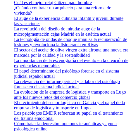
Cuál es el mejor reloj Citizen para hombre
¿Cuándo contratar un arquitecto para una reforma de
vivienda?
El auge de la experiencia culinaria infantil y juvenil durante
las vacaciones
La revolución del diseño de mirada: auge de la
micropigmentación cejas Madrid en la estética actual
La tecnología de ondas de choque impulsa la recuperación de
lesiones y revoluciona la fisioterapia en Rivas
El sector del aceite de oliva virgen extra afronta una nueva era
marcada por la calidad y la sostenibilidad
La importancia de la escenografía del evento en la creación de
experiencias memorables
El papel determinante del psicólogo forense en el sistema
judicial español actual
La relevancia del informe pericial y la labor del psicólogo
forense en el sistema judicial actual
La evolución de la empresa de logística y transporte en Lugo
ante los nuevos retos del comercio global
El crecimiento del sector logístico en Galicia y el papel de la
empresa de logística y transporte en Lugo
Los psicólogos EMDR refuerzan su papel en el tratamiento
del trauma emocional
Cómo tratar la depresión: opciones terapéuticas y ayuda
psicológica online