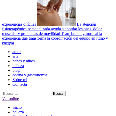
experiencias difíciles
La atención
fisioterapéutica personalizada ayuda a abordar lesiones, dolor
muscular y problemas de movilidad
Team building musical la
experiencia que transforma la coordinación del equipo en ritmo y
energía
Menú
amor
principal
arte
bebes y niños
belleza
blog
cocina y gastronomia
Sobre mí
Contacta
Buscar:
Ver online
Inicio
belleza