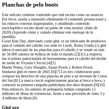
Planchas de pelo boots
Este artículo contiene contenido que está escrito como un anuncio.
Por favor, ayuda a mejorarlo eliminando el contenido promocional y
los enlaces externos inapropiados, y añadiendo contenido
enciclopédico escrito desde un punto de vista neutral. (Julio de
2020) (Aprende cómo y cuándo eliminar este mensaje de la
plantilla)
Good Hair Day, abreviado como ghd, es un fabricante de productos
para el cuidado del cabello con sede en Leeds, Reino Unido.[1] ghd
lidera el mercado de las planchas para el cabello y se vende en más
de 50.000 salones de belleza de todo el mundo.[2][3] La empresa
fue el primer patrocinador de herramientas para el cabello del desfile
de moda de Victoria’s Secret.[4][5]
Martin Penny, Gary Douglas, Susan Powls y Robert Powls
fundaron ghd en enero de 2001.[6][7] Los tres colaboraron para
comprar los derechos de una plancha de pelo a un inventor de Corea
del Sur.[8] La marca creció orgánicamente gracias al boca a boca, y
comenzó su primera campaña publicitaria dos años después.[9][10]
Para entonces, los salones de peluquería habían comprado 12
millones de libras de existencias, frente a una previsión de entre 3 y
4 millones de libras.[8]
Ghd oro