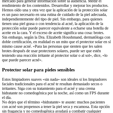
mercado para generar información sobre la audiencia. Medir el
rendimiento de los contenidos. Desarrollar y mejorar los productos.
Hemos oído una y otra vez que la aplicación de la protección solar
es un paso necesario en una rutina de cuidado de la piel adecuada,
independientemente del tipo de piel. Sin embargo, para quienes
tienen una piel grasa o con tendencia al acné, la aplicación de la
protección solar puede parecer equivalente a echarse una botella de
aceite en la cara. Y el exceso de aceite significa una cosa: brotes.
Sin embargo, según la Dra. Elizabeth Houshmand, dermatóloga con
doble certificación, en realidad es un mito que el protector solar en sí
mismo cause acné. «Para las personas que sienten que les salen
brotes después de usar protectores solares, puede ser que estén
teniendo una reacción irritante al protector solar o al sol», dice, «lo
que puede parecer acné».
Protector solar para pieles sensibles
Estos limpiadores suaves «sin nada» son ideales si los limpiadores
faciales tradicionales para el acné te resultan demasiado secos o
irritantes. Siga con su tratamiento para el acné y una crema
hidratante no comedogénica por la noche, así como un FPS durante
el día.
No dejes que el término «hidratante» te asuste: muchos pacientes
con acné son propensos a tener la piel seca y escamosa. Esta opción
sin fragancia y no comedogénica ayudará a combatir cualquier