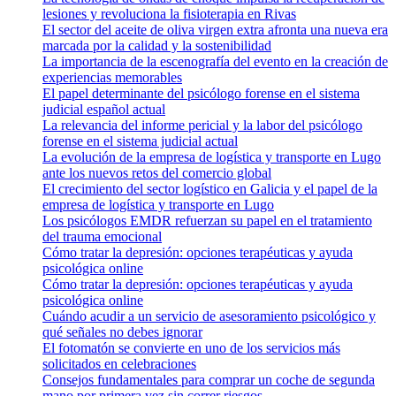
lesiones y revoluciona la fisioterapia en Rivas
El sector del aceite de oliva virgen extra afronta una nueva era
marcada por la calidad y la sostenibilidad
La importancia de la escenografía del evento en la creación de
experiencias memorables
El papel determinante del psicólogo forense en el sistema
judicial español actual
La relevancia del informe pericial y la labor del psicólogo
forense en el sistema judicial actual
La evolución de la empresa de logística y transporte en Lugo
ante los nuevos retos del comercio global
El crecimiento del sector logístico en Galicia y el papel de la
empresa de logística y transporte en Lugo
Los psicólogos EMDR refuerzan su papel en el tratamiento
del trauma emocional
Cómo tratar la depresión: opciones terapéuticas y ayuda
psicológica online
Cómo tratar la depresión: opciones terapéuticas y ayuda
psicológica online
Cuándo acudir a un servicio de asesoramiento psicológico y
qué señales no debes ignorar
El fotomatón se convierte en uno de los servicios más
solicitados en celebraciones
Consejos fundamentales para comprar un coche de segunda
mano por primera vez sin correr riesgos