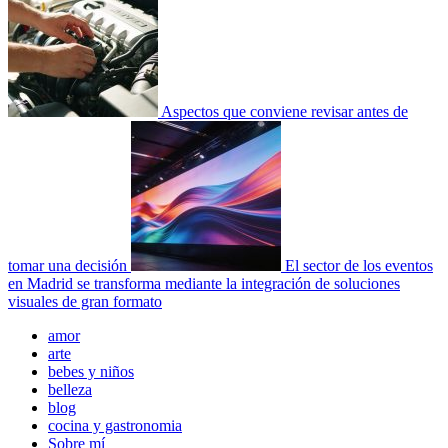
Aspectos que conviene revisar antes de
tomar una decisión
El sector de los eventos
en Madrid se transforma mediante la integración de soluciones
visuales de gran formato
Menú
amor
principal
arte
bebes y niños
belleza
blog
cocina y gastronomia
Sobre mí