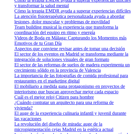
Cómo la terapia EMDR ayuda a superar experiencias difíciles
y transformar la salud mental
Cómo la terapia EMDR ayuda a superar experiencias difíciles
La atención fisioterapéutica personalizada ayuda a abordar
lesiones, dolor muscular y problemas de movilidad
Team building musical la experiencia que transforma la
coordinación del equipo en ritmo y energía
Videos de Boda en Málaga: Capturando los Momentos más
Emotivos de tu Gran Día
Aspectos que conviene revisar antes de tomar una decisión
El sector de los eventos en Madrid se transforma mediante la
integración de soluciones visuales de gran formato
El sector de las reformas de suelos de madera experimenta un
crecimiento sólido en la provincia de Valencia
La importancia de las fotografías de comida profesional para
restaurantes en el marketing digital
El mobiliario a medida gana protagonismo en proyectos de
interiorismo que buscan aprovechar mejor cada espacio
Cuál es el mejor reloj Citizen para hombre
¿Cuándo contratar un arquitecto para una reforma de
vivienda?
El auge de la experiencia culinaria infantil y juvenil durante
las vacaciones
La revolución del diseño de mirada: auge de la
micropigmentación cejas Madrid en la estética actual