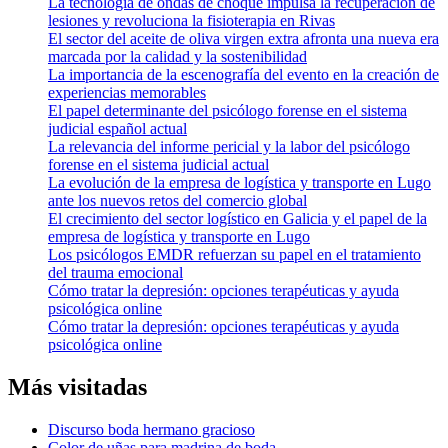
La tecnología de ondas de choque impulsa la recuperación de
lesiones y revoluciona la fisioterapia en Rivas
El sector del aceite de oliva virgen extra afronta una nueva era
marcada por la calidad y la sostenibilidad
La importancia de la escenografía del evento en la creación de
experiencias memorables
El papel determinante del psicólogo forense en el sistema
judicial español actual
La relevancia del informe pericial y la labor del psicólogo
forense en el sistema judicial actual
La evolución de la empresa de logística y transporte en Lugo
ante los nuevos retos del comercio global
El crecimiento del sector logístico en Galicia y el papel de la
empresa de logística y transporte en Lugo
Los psicólogos EMDR refuerzan su papel en el tratamiento
del trauma emocional
Cómo tratar la depresión: opciones terapéuticas y ayuda
psicológica online
Cómo tratar la depresión: opciones terapéuticas y ayuda
psicológica online
Más visitadas
Discurso boda hermano gracioso
Color de uñas para madrina de boda