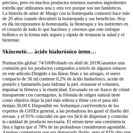
precisos, pero en muchos productos tenemos nuestros ingredientes
estrella que utilizamos una y otra vez porque son tan fantásticos.
La historia de amor de Margo con la homeopatía comenzó hace más
de 20 años cuando descubrió la homeopatía y sus beneficios. Hoy
en día incorporamos la homeopatía, la fitoterapia y los nutrientes en
el corazón de todo lo que hacemos y creemos que este enfoque
holístico es la forma más segura y rápida de restaurar la salud y el
bienestar.
Skinceutic… ácido hialurónico inten…
Puntuación global: 74/100Probado en abril de 2019Ganamos una
comisión por los productos comprados a través de algunos enlaces
en este artículo.Dirigido a las líneas finas y las arrugas, el suero
compacto de 30 ml contiene 0,2% de ácido hialurónico, aceite de
pomelo y hamamelis para hidratar la piel, restaurar el volumen,
impulsar la firmeza y la elasticidad. Envasado en un frasco de cristal
transparente con cuentagotas, la fórmula de origen natural tiene
como objetivo dejar la piel más rellena y firme con el paso del
tiempo.30,00 € Disponible en: feelunique.comVeredicto de los
expertos de GHIEn general, a las probadoras les gustó el diseño del
envase, y el 91% coincidió en que era fácil de dispensar y controlar
la cantidad de producto necesaria. El sérum tiene una consistencia
fina y ligera que el 78% de las probadoras consideraron agradable.
Algunas comentaron que era demasiado fluido, pero el 81% dijo que