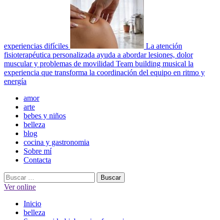
experiencias difíciles
La atención
fisioterapéutica personalizada ayuda a abordar lesiones, dolor
muscular y problemas de movilidad
Team building musical la
experiencia que transforma la coordinación del equipo en ritmo y
energía
Menú
amor
principal
arte
bebes y niños
belleza
blog
cocina y gastronomia
Sobre mí
Contacta
Buscar:
Ver online
Inicio
belleza