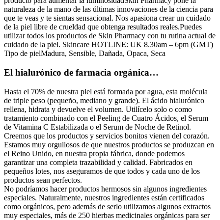
producto para aumentar la luminosidadSkin Pharmacy pone la
naturaleza de la mano de las últimas innovaciones de la ciencia para
que te veas y te sientas sensacional. Nos apasiona crear un cuidado
de la piel libre de crueldad que obtenga resultados reales.Puedes
utilizar todos los productos de Skin Pharmacy con tu rutina actual de
cuidado de la piel. Skincare HOTLINE: UK 8.30am – 6pm (GMT)
Tipo de pielMadura, Sensible, Dañada, Opaca, Seca
El hialurónico de farmacia orgánica…
Hasta el 70% de nuestra piel está formada por agua, esta molécula
de triple peso (pequeño, mediano y grande). El ácido hialurónico
rellena, hidrata y devuelve el volumen. Utilícelo solo o como
tratamiento combinado con el Peeling de Cuatro Ácidos, el Serum
de Vitamina C Estabilizada o el Serum de Noche de Retinol.
Creemos que los productos y servicios bonitos vienen del corazón.
Estamos muy orgullosos de que nuestros productos se produzcan en
el Reino Unido, en nuestra propia fábrica, donde podemos
garantizar una completa trazabilidad y calidad. Fabricados en
pequeños lotes, nos aseguramos de que todos y cada uno de los
productos sean perfectos.
No podríamos hacer productos hermosos sin algunos ingredientes
especiales. Naturalmente, nuestros ingredientes están certificados
como orgánicos, pero además de serlo utilizamos algunos extractos
muy especiales, más de 250 hierbas medicinales orgánicas para ser