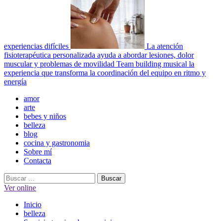
experiencias difíciles
La atención
fisioterapéutica personalizada ayuda a abordar lesiones, dolor
muscular y problemas de movilidad
Team building musical la
experiencia que transforma la coordinación del equipo en ritmo y
energía
Menú
amor
principal
arte
bebes y niños
belleza
blog
cocina y gastronomia
Sobre mí
Contacta
Buscar:
Ver online
Inicio
belleza