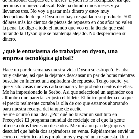
pedimos un nuevo cabezal. Este ha durado unos meses y ya
llevamos tres. No voy a gastar más dinero y estoy muy
decepcionado de que Dyson no haya respaldado su producto. 500
dólares más los cientos de piezas de repuesto en dos años no valen
la pena. Le digo a todo el mundo que veo en la tienda que está
mirando la Dyson que se mantenga alejado. No desperdicien su
dinero.
¿qué le entusiasma de trabajar en dyson, una
empresa tecnológica global?
Hace un par de semanas nuestra vieja Dyson se estropeó. Estaba
muy caliente, así que la dejamos descansar un par de horas mientras
buscaba en Internet una aspiradora de repuesto. Tengo suerte, ya
que visito casas nuevas cada semana y he probado cientos de ellas.
Me ha impresionado la Seebo. Así que seleccioné un aspirador con
alfombra que parecía ser justo el billete. El único problema era que
el precio realmente cortaba la olla de oro que estamos ahorrando
para nuestra recarga del tanque de aceite.
Se me ocurrió una idea. ¿Por qué no buscar un sustituto en
Freecycle? El programa mundial de reciclaje en el que la gente
ofrece a otros bienes no deseados. Me uní a un par de grupos y
descubrí que había dos aspiradoras en venta. Rápidamente envié un
correo electrónico a los propietarios y esperé una respuesta. Una