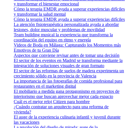
y transformar el bienestar emocional
Cómo la terapia EMDR ayuda a superar experiencias difíciles
y transformar la salud mental
Cómo la terapia EMDR ayuda a superar experiencias difíciles
La atención fisioterapéutica personalizada ayuda a abordar
lesiones, dolor muscular y problemas de movilidad
Team building musical la experiencia que transforma la
coordinación del equipo en ritmo y energía
Videos de Boda en Málaga: Capturando los Momentos más
Emotivos de tu Gran Día
Aspectos que conviene revisar antes de tomar una decisión
El sector de los eventos en Madrid se transforma mediante la
integración de soluciones visuales de gran formato
El sector de las reformas de suelos de madera experimenta un
crecimiento sólido en la provincia de Valencia
La importancia de las fotografías de comida profesional para
restaurantes en el marketing digital
El mobiliario a medida gana protagonismo en proyectos de
interiorismo que buscan aprovechar mejor cada espacio
Cuál es el mejor reloj Citizen para hombre
¿Cuándo contratar un arquitecto para una reforma de
vivienda?
El auge de la experiencia culinaria infantil y juvenil durante
las vacaciones
La revolución del diseño de mirada: auge de la