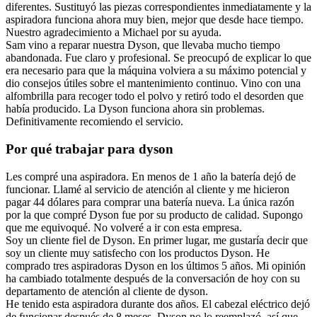
diferentes. Sustituyó las piezas correspondientes inmediatamente y la
aspiradora funciona ahora muy bien, mejor que desde hace tiempo.
Nuestro agradecimiento a Michael por su ayuda.
Sam vino a reparar nuestra Dyson, que llevaba mucho tiempo
abandonada. Fue claro y profesional. Se preocupó de explicar lo que
era necesario para que la máquina volviera a su máximo potencial y
dio consejos útiles sobre el mantenimiento continuo. Vino con una
alfombrilla para recoger todo el polvo y retiró todo el desorden que
había producido. La Dyson funciona ahora sin problemas.
Definitivamente recomiendo el servicio.
Por qué trabajar para dyson
Les compré una aspiradora. En menos de 1 año la batería dejó de
funcionar. Llamé al servicio de atención al cliente y me hicieron
pagar 44 dólares para comprar una batería nueva. La única razón
por la que compré Dyson fue por su producto de calidad. Supongo
que me equivoqué. No volveré a ir con esta empresa.
Soy un cliente fiel de Dyson. En primer lugar, me gustaría decir que
soy un cliente muy satisfecho con los productos Dyson. He
comprado tres aspiradoras Dyson en los últimos 5 años. Mi opinión
ha cambiado totalmente después de la conversación de hoy con su
departamento de atención al cliente de dyson.
He tenido esta aspiradora durante dos años. El cabezal eléctrico dejó
de funcionar después de 8 meses. Dyson no lo reemplazó, así que