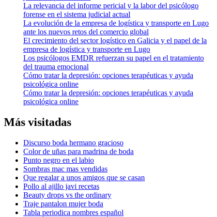
La relevancia del informe pericial y la labor del psicólogo
forense en el sistema judicial actual
La evolución de la empresa de logística y transporte en Lugo
ante los nuevos retos del comercio global
El crecimiento del sector logístico en Galicia y el papel de la
empresa de logística y transporte en Lugo
Los psicólogos EMDR refuerzan su papel en el tratamiento
del trauma emocional
Cómo tratar la depresión: opciones terapéuticas y ayuda
psicológica online
Cómo tratar la depresión: opciones terapéuticas y ayuda
psicológica online
Más visitadas
Discurso boda hermano gracioso
Color de uñas para madrina de boda
Punto negro en el labio
Sombras mac mas vendidas
Que regalar a unos amigos que se casan
Pollo al ajillo javi recetas
Beauty drops vs the ordinary
Traje pantalon mujer boda
Tabla periodica nombres español