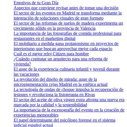
Emotivos de tu Gran Día
Aspectos que conviene revisar antes de tomar una decisión
El sector de los eventos en Madrid se transforma mediante la
integración de soluciones visuales de gran formato
El sector de las reformas de suelos de madera experimenta un
crecimiento sólido en la provincia de Valencia
La importancia de las fotografías de comida profesional para
restaurantes en el marketing digital
El mobiliario a medida gana protagonismo en proyectos de
interiorismo que buscan aprovechar mejor cada espacio
Cuál es el mejor reloj Citizen para hombre
¿Cuándo contratar un arquitecto para una reforma de
vivienda?
El auge de la experiencia culinaria infantil y juvenil durante
las vacaciones
La revolución del diseño de mirada: auge de la
micropigmentación cejas Madrid en la estética actual
La tecnología de ondas de choque impulsa la recuperación de
lesiones y revoluciona la fisioterapia en Rivas
El sector del aceite de oliva virgen extra afronta una nueva era
marcada por la calidad y la sostenibilidad
La importancia de la escenografía del evento en la creación de
experiencias memorables
El papel determinante del psicólogo forense en el sistema
judicial español actual