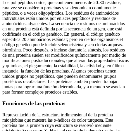
Los polipéptidos cortos, que contienen menos de 20-30 residuos,
rara vez se consideran proteínas y se denominan comúnmente
péptidos, o a veces oligopéptidos. Los residuos de aminoácidos
individuales están unidos por enlaces peptídicos y residuos de
aminoácidos adyacentes. La secuencia de residuos de aminoácidos
en una proteína está definida por la secuencia de un gen, que está
codificada en el código genético. En general, el código genético
especifica 20 aminoácidos estándar; pero en ciertos organismos el
código genético puede incluir selenocisteína y -en ciertas arqueas-
pirrolisina. Poco después, o incluso durante la síntesis, los residuos
de una proteína suelen ser modificados químicamente por medio de
modificaciones postraduccionales, que alteran las propiedades físicas
y químicas, el plegamiento, la estabilidad, la actividad y, en última
instancia, la función de las proteínas. Algunas proteínas tienen
unidos grupos no peptídicos, que pueden denominarse grupos
prostéticos o cofactores. Las proteínas también pueden trabajar
juntas para lograr una función determinada, y a menudo se asocian
para formar complejos proteicos estables.
Funciones de las proteínas
Representación de la estructura tridimensional de la proteína
mioglobina que muestra las α-hélices de color turquesa. Esta
proteína fue la primera cuya estructura se resolvió mediante
cristalografía de rayos X. Hacia el centro de la derecha, entre las