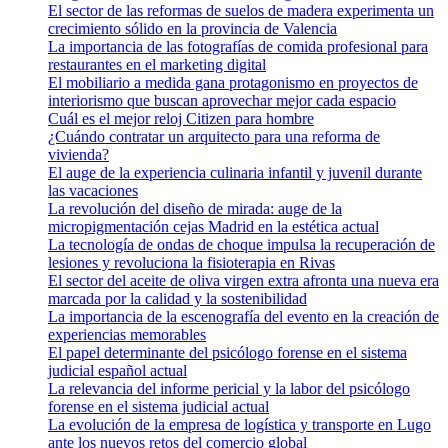
El sector de las reformas de suelos de madera experimenta un
crecimiento sólido en la provincia de Valencia
La importancia de las fotografías de comida profesional para
restaurantes en el marketing digital
El mobiliario a medida gana protagonismo en proyectos de
interiorismo que buscan aprovechar mejor cada espacio
Cuál es el mejor reloj Citizen para hombre
¿Cuándo contratar un arquitecto para una reforma de
vivienda?
El auge de la experiencia culinaria infantil y juvenil durante
las vacaciones
La revolución del diseño de mirada: auge de la
micropigmentación cejas Madrid en la estética actual
La tecnología de ondas de choque impulsa la recuperación de
lesiones y revoluciona la fisioterapia en Rivas
El sector del aceite de oliva virgen extra afronta una nueva era
marcada por la calidad y la sostenibilidad
La importancia de la escenografía del evento en la creación de
experiencias memorables
El papel determinante del psicólogo forense en el sistema
judicial español actual
La relevancia del informe pericial y la labor del psicólogo
forense en el sistema judicial actual
La evolución de la empresa de logística y transporte en Lugo
ante los nuevos retos del comercio global