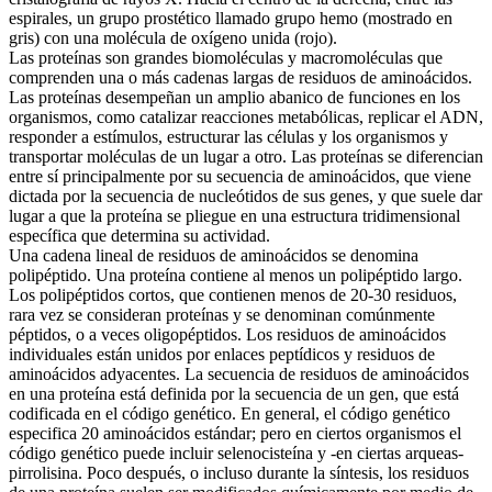
espirales, un grupo prostético llamado grupo hemo (mostrado en
gris) con una molécula de oxígeno unida (rojo).
Las proteínas son grandes biomoléculas y macromoléculas que
comprenden una o más cadenas largas de residuos de aminoácidos.
Las proteínas desempeñan un amplio abanico de funciones en los
organismos, como catalizar reacciones metabólicas, replicar el ADN,
responder a estímulos, estructurar las células y los organismos y
transportar moléculas de un lugar a otro. Las proteínas se diferencian
entre sí principalmente por su secuencia de aminoácidos, que viene
dictada por la secuencia de nucleótidos de sus genes, y que suele dar
lugar a que la proteína se pliegue en una estructura tridimensional
específica que determina su actividad.
Una cadena lineal de residuos de aminoácidos se denomina
polipéptido. Una proteína contiene al menos un polipéptido largo.
Los polipéptidos cortos, que contienen menos de 20-30 residuos,
rara vez se consideran proteínas y se denominan comúnmente
péptidos, o a veces oligopéptidos. Los residuos de aminoácidos
individuales están unidos por enlaces peptídicos y residuos de
aminoácidos adyacentes. La secuencia de residuos de aminoácidos
en una proteína está definida por la secuencia de un gen, que está
codificada en el código genético. En general, el código genético
especifica 20 aminoácidos estándar; pero en ciertos organismos el
código genético puede incluir selenocisteína y -en ciertas arqueas-
pirrolisina. Poco después, o incluso durante la síntesis, los residuos