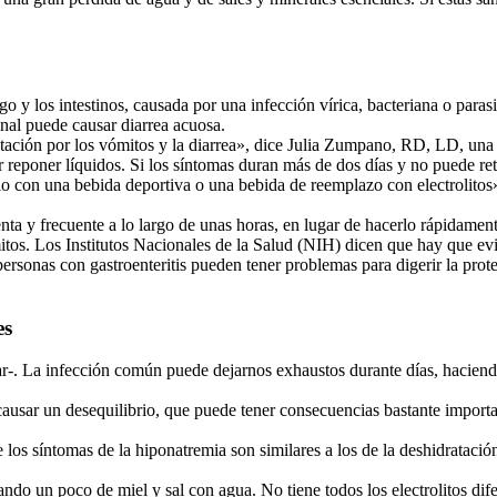
ago y los intestinos, causada por una infección vírica, bacteriana o para
inal puede causar diarrea acuosa.
ratación por los vómitos y la diarrea», dice Julia Zumpano, RD, LD, una d
 reponer líquidos. Si los síntomas duran más de dos días y no puede ret
asio con una bebida deportiva o una bebida de reemplazo con electrolito
nta y frecuente a lo largo de unas horas, en lugar de hacerlo rápidame
os. Los Institutos Nacionales de la Salud (NIH) dicen que hay que evitar
ersonas con gastroenteritis pueden tener problemas para digerir la prote
es
tar-. La infección común puede dejarnos exhaustos durante días, hacien
ausar un desequilibrio, que puede tener consecuencias bastante important
 síntomas de la hiponatremia son similares a los de la deshidratación. 
ndo un poco de miel y sal con agua. No tiene todos los electrolitos dif