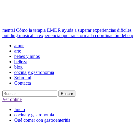
mental
Cómo la terapia EMDR ayuda a superar experiencias difíciles
building musical la experiencia que transforma la coordinación del eq
Menú
amor
principal
arte
bebes y niños
belleza
blog
cocina y gastronomia
Sobre mí
Contacta
Buscar:
Ver online
Inicio
cocina y gastronomia
Qué comer con gastroenteritis