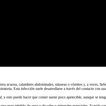
 diarrea acuosa, calambres abdominales, náuseas o vómitos y, a veces, fi
piratoria. Esta infección suele desarrollarse a través del contacto con u
l, y esto puede hacer que comer suene poco apetecible, aunque se tenga
una gran pérdida de agua y de sales y minerales esenciales. Si estás san