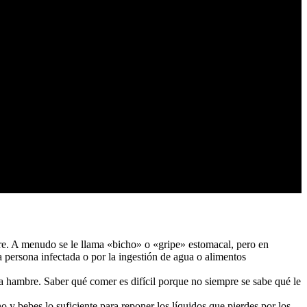
ebre. A menudo se le llama «bicho» o «gripe» estomacal, pero en
na persona infectada o por la ingestión de agua o alimentos
 hambre. Saber qué comer es difícil porque no siempre se sabe qué le
o y bebes lo suficiente para reponer los líquidos que pierdes por los