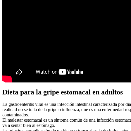
Dieta para la gripe estomacal en adultos
La gastroenteritis viral es una infección intestinal caracterizada por
realidad no se trata de la gripe o influenza, que es una enfermedad res
contaminados.
El malestar estomacal es un síntoma común de una infección estomaca
va a sentar bien al estómago.
La principal complicación de un bicho estomacal es la deshidratación: 