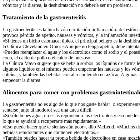
vómitos y la diarrea, la deshidratación no debería ser un problema.
Tratamiento de la gastroenteritis
La gastroenteritis es la hinchazón e irritación -inflamación- del estóm
provoca pérdida de apetito, náuseas y vómitos, y la inflamación intest
«Si tienes un bicho estomacal típico, el principal peligro es la deshid
la Clínica Cleveland en Ohio. «Aunque no tenga apetito, debe intentar
«Puedes reemplazar el agua y los electrolitos como el sodio y el pot
coco, el caldo de pollo o el caldo de huesos».
La Clínica Mayo sugiere que se beba a sorbos los líquidos de forma le
algunos líquidos en sí mismos pueden empeorar las náuseas y los vómit
cafeína, y también las bebidas con alto contenido en azúcar. Algunas p
empeorar la diarrea.
Alimentos para comer con problemas gastrointestinal
La gastroenteritis no es algo de lo que nos guste hablar -o experimen
sentarse junto al inodoro) sea una tarea difícil.
«Si sólo bebes agua, no estás reponiendo los electrolitos y eso puede c
lo que te ayudará a recuperarte más rápidamente.»
«Eso puede hacer que te sientas aún peor», dijo McLeod. «Muchos de los
bebidas rehidratantes que contienen electrolitos.»
«También puedes hacer tu propia bebida de electrolitos en casa mezcla