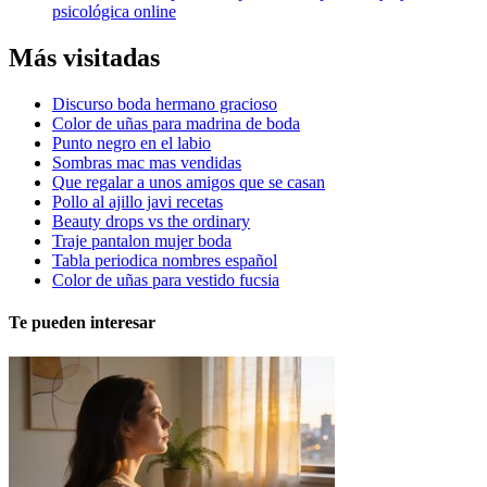
psicológica online
Más visitadas
Discurso boda hermano gracioso
Color de uñas para madrina de boda
Punto negro en el labio
Sombras mac mas vendidas
Que regalar a unos amigos que se casan
Pollo al ajillo javi recetas
Beauty drops vs the ordinary
Traje pantalon mujer boda
Tabla periodica nombres español
Color de uñas para vestido fucsia
Te pueden interesar