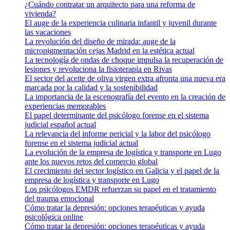
¿Cuándo contratar un arquitecto para una reforma de
vivienda?
El auge de la experiencia culinaria infantil y juvenil durante
las vacaciones
La revolución del diseño de mirada: auge de la
micropigmentación cejas Madrid en la estética actual
La tecnología de ondas de choque impulsa la recuperación de
lesiones y revoluciona la fisioterapia en Rivas
El sector del aceite de oliva virgen extra afronta una nueva era
marcada por la calidad y la sostenibilidad
La importancia de la escenografía del evento en la creación de
experiencias memorables
El papel determinante del psicólogo forense en el sistema
judicial español actual
La relevancia del informe pericial y la labor del psicólogo
forense en el sistema judicial actual
La evolución de la empresa de logística y transporte en Lugo
ante los nuevos retos del comercio global
El crecimiento del sector logístico en Galicia y el papel de la
empresa de logística y transporte en Lugo
Los psicólogos EMDR refuerzan su papel en el tratamiento
del trauma emocional
Cómo tratar la depresión: opciones terapéuticas y ayuda
psicológica online
Cómo tratar la depresión: opciones terapéuticas y ayuda