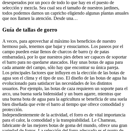
desesperados por un poco de todo lo que hay en el puesto de
selección y mezcla. Sea cual sea el tamaño de nuestros jardines,
todos podemos darnos un capricho eligiendo algunas plantas anuales
que nos llamen la atención. Desde una…
Guía de tallas de gorro
A veces, para aprovechar al máximo los beneficios de nuestro
hermoso país, tenemos que bajar y ensuciarnos. Los paseos por el
campo pueden estar llenos de charcos de barro (y de patas
embarradas), por lo que nuestros pies deben ser capaces de soportar
el barro para no quedarse atascados. Hay unas botas de agua para
cada amante del campo, sólo hay que encontrar su única pareja.
Los principales factores que influyen en la elección de las botas de
agua son el clima y el tipo de uso. El diseño de las botas de agua ha
evolucionado para satisfacer las necesidades de los distintos
usuarios. Por ejemplo, las botas de caza requieren un soporte para el
arco, una buena suela bidensidad y un buen agarre, mientras que
una buena bota de agua para la agricultura se beneficia de una suela
bien diseñada que evite el barro al tiempo que ofrece comodidad y
protección.
Independientemente de la actividad, el forro es de vital importancia
para el calor, la comodidad y la transpirabilidad. Le Chameau,
fabricante de las mejores botas de goma del mundo, ofrece una gran
variedad de forros. La selección del forro adecuado es el punto de