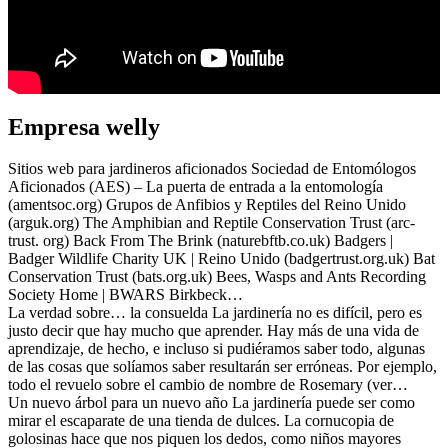
Empresa welly
Sitios web para jardineros aficionados Sociedad de Entomólogos
Aficionados (AES) – La puerta de entrada a la entomología
(amentsoc.org) Grupos de Anfibios y Reptiles del Reino Unido
(arguk.org) The Amphibian and Reptile Conservation Trust (arc-
trust. org) Back From The Brink (naturebftb.co.uk) Badgers |
Badger Wildlife Charity UK | Reino Unido (badgertrust.org.uk) Bat
Conservation Trust (bats.org.uk) Bees, Wasps and Ants Recording
Society Home | BWARS Birkbeck…
La verdad sobre… la consuelda La jardinería no es difícil, pero es
justo decir que hay mucho que aprender. Hay más de una vida de
aprendizaje, de hecho, e incluso si pudiéramos saber todo, algunas
de las cosas que solíamos saber resultarán ser erróneas. Por ejemplo,
todo el revuelo sobre el cambio de nombre de Rosemary (ver…
Un nuevo árbol para un nuevo año La jardinería puede ser como
mirar el escaparate de una tienda de dulces. La cornucopia de
golosinas hace que nos piquen los dedos, como niños mayores