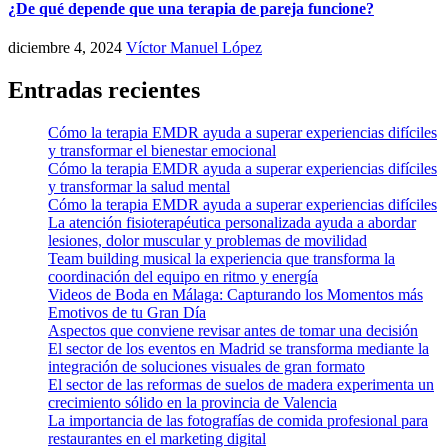
¿De qué depende que una terapia de pareja funcione?
diciembre 4, 2024
Víctor Manuel López
Entradas recientes
Cómo la terapia EMDR ayuda a superar experiencias difíciles
y transformar el bienestar emocional
Cómo la terapia EMDR ayuda a superar experiencias difíciles
y transformar la salud mental
Cómo la terapia EMDR ayuda a superar experiencias difíciles
La atención fisioterapéutica personalizada ayuda a abordar
lesiones, dolor muscular y problemas de movilidad
Team building musical la experiencia que transforma la
coordinación del equipo en ritmo y energía
Videos de Boda en Málaga: Capturando los Momentos más
Emotivos de tu Gran Día
Aspectos que conviene revisar antes de tomar una decisión
El sector de los eventos en Madrid se transforma mediante la
integración de soluciones visuales de gran formato
El sector de las reformas de suelos de madera experimenta un
crecimiento sólido en la provincia de Valencia
La importancia de las fotografías de comida profesional para
restaurantes en el marketing digital