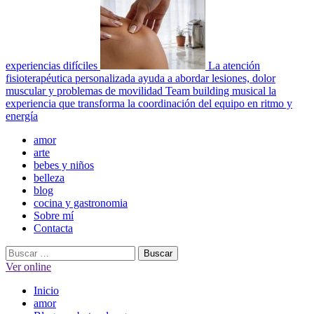
experiencias difíciles
La atención
fisioterapéutica personalizada ayuda a abordar lesiones, dolor
muscular y problemas de movilidad
Team building musical la
experiencia que transforma la coordinación del equipo en ritmo y
energía
Menú
amor
principal
arte
bebes y niños
belleza
blog
cocina y gastronomia
Sobre mí
Contacta
Buscar:
Ver online
Inicio
amor