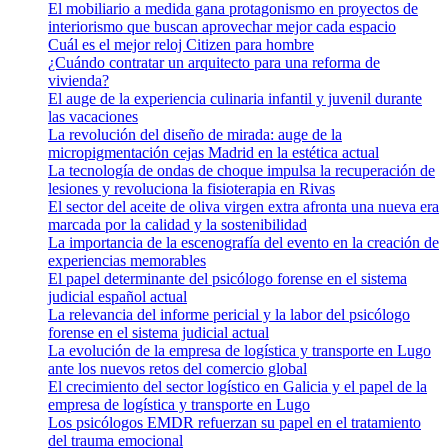
El mobiliario a medida gana protagonismo en proyectos de
interiorismo que buscan aprovechar mejor cada espacio
Cuál es el mejor reloj Citizen para hombre
¿Cuándo contratar un arquitecto para una reforma de
vivienda?
El auge de la experiencia culinaria infantil y juvenil durante
las vacaciones
La revolución del diseño de mirada: auge de la
micropigmentación cejas Madrid en la estética actual
La tecnología de ondas de choque impulsa la recuperación de
lesiones y revoluciona la fisioterapia en Rivas
El sector del aceite de oliva virgen extra afronta una nueva era
marcada por la calidad y la sostenibilidad
La importancia de la escenografía del evento en la creación de
experiencias memorables
El papel determinante del psicólogo forense en el sistema
judicial español actual
La relevancia del informe pericial y la labor del psicólogo
forense en el sistema judicial actual
La evolución de la empresa de logística y transporte en Lugo
ante los nuevos retos del comercio global
El crecimiento del sector logístico en Galicia y el papel de la
empresa de logística y transporte en Lugo
Los psicólogos EMDR refuerzan su papel en el tratamiento
del trauma emocional