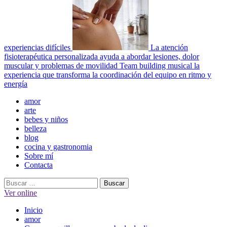
experiencias difíciles
La atención
fisioterapéutica personalizada ayuda a abordar lesiones, dolor
muscular y problemas de movilidad
Team building musical la
experiencia que transforma la coordinación del equipo en ritmo y
energía
Menú
amor
principal
arte
bebes y niños
belleza
blog
cocina y gastronomia
Sobre mí
Contacta
Buscar:
Ver online
Inicio
amor