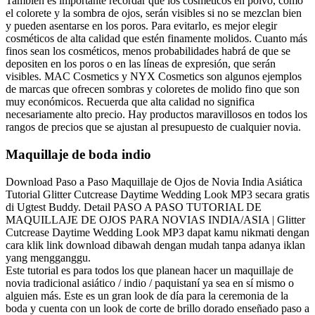
También es importante recordar que los cosméticos en polvo, como
el colorete y la sombra de ojos, serán visibles si no se mezclan bien
y pueden asentarse en los poros. Para evitarlo, es mejor elegir
cosméticos de alta calidad que estén finamente molidos. Cuanto más
finos sean los cosméticos, menos probabilidades habrá de que se
depositen en los poros o en las líneas de expresión, que serán
visibles. MAC Cosmetics y NYX Cosmetics son algunos ejemplos
de marcas que ofrecen sombras y coloretes de molido fino que son
muy económicos. Recuerda que alta calidad no significa
necesariamente alto precio. Hay productos maravillosos en todos los
rangos de precios que se ajustan al presupuesto de cualquier novia.
Maquillaje de boda indio
Download Paso a Paso Maquillaje de Ojos de Novia India Asiática
Tutorial Glitter Cutcrease Daytime Wedding Look MP3 secara gratis
di Ugtest Buddy. Detail PASO A PASO TUTORIAL DE
MAQUILLAJE DE OJOS PARA NOVIAS INDIA/ASIA | Glitter
Cutcrease Daytime Wedding Look MP3 dapat kamu nikmati dengan
cara klik link download dibawah dengan mudah tanpa adanya iklan
yang mengganggu.
Este tutorial es para todos los que planean hacer un maquillaje de
novia tradicional asiático / indio / paquistaní ya sea en sí mismo o
alguien más. Este es un gran look de día para la ceremonia de la
boda y cuenta con un look de corte de brillo dorado enseñado paso a