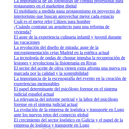
La importancia de las fotografías de comida profesional para
restaurantes en el marketing digital
El mobiliario a medida gana protagonismo en proyectos de
interiorismo que buscan aprovechar mejor cada espacio
Cuál es el mejor reloj Citizen para hombre
¿Cuándo contratar un arquitecto para una reforma de
vivienda?
El auge de la experiencia culinaria infantil y juvenil durante
las vacaciones
La revolución del diseño de mirada: auge de la
micropigmentación cejas Madrid en la estética actual
La tecnología de ondas de choque impulsa la recuperación de
lesiones y revoluciona la fisioterapia en Rivas
El sector del aceite de oliva virgen extra afronta una nueva era
marcada por la calidad y la sostenibilidad
La importancia de la escenografía del evento en la creación de
experiencias memorables
El papel determinante del psicólogo forense en el sistema
judicial español actual
La relevancia del informe pericial y la labor del psicólogo
forense en el sistema judicial actual
La evolución de la empresa de logística y transporte en Lugo
ante los nuevos retos del comercio global
El crecimiento del sector logístico en Galicia y el papel de la
empresa de logística y transporte en Lugo