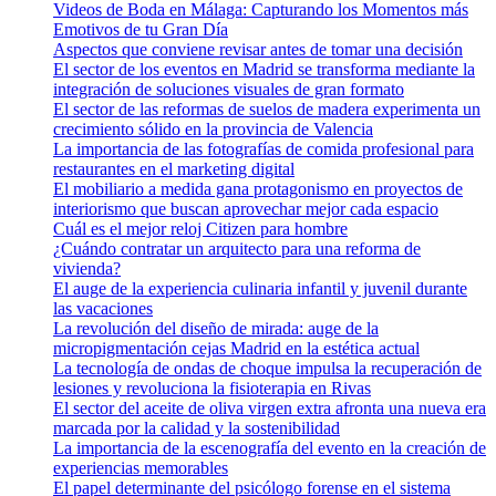
Videos de Boda en Málaga: Capturando los Momentos más
Emotivos de tu Gran Día
Aspectos que conviene revisar antes de tomar una decisión
El sector de los eventos en Madrid se transforma mediante la
integración de soluciones visuales de gran formato
El sector de las reformas de suelos de madera experimenta un
crecimiento sólido en la provincia de Valencia
La importancia de las fotografías de comida profesional para
restaurantes en el marketing digital
El mobiliario a medida gana protagonismo en proyectos de
interiorismo que buscan aprovechar mejor cada espacio
Cuál es el mejor reloj Citizen para hombre
¿Cuándo contratar un arquitecto para una reforma de
vivienda?
El auge de la experiencia culinaria infantil y juvenil durante
las vacaciones
La revolución del diseño de mirada: auge de la
micropigmentación cejas Madrid en la estética actual
La tecnología de ondas de choque impulsa la recuperación de
lesiones y revoluciona la fisioterapia en Rivas
El sector del aceite de oliva virgen extra afronta una nueva era
marcada por la calidad y la sostenibilidad
La importancia de la escenografía del evento en la creación de
experiencias memorables
El papel determinante del psicólogo forense en el sistema