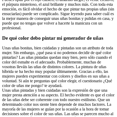
el púrpura misterioso, el azul brillante y muchos más. Con toda esta
emoción, es fácil olvidar el hecho de que pintar tus propias uñas (sin
ensuciarlas) puede ser complicado. Sigue leyendo para saber cuál es
la mejor manera de conseguir unas uñas bonitas y pulidas en casa, y
puede que no tengas que volver a hacerte la manicura con un
profesional.
De qué color debo pintar mi generador de uñas
Unas uñas bonitas, bien cuidadas y pintadas son un atributo de toda
mujer. Sin embargo, ¿qué pasa si no podemos decidir de qué color
pintarlas? Las uñas pintadas quedan muy bien, pero sólo cuando el
color del esmalte es el adecuado. Probablemente, muchas de
vosotras lleváis las uñas de distintos colores. La pintura de uñas
híbrida se ha hecho muy popular últimamente. Gracias a ello, las
mujeres pueden experimentar con colores y diseños en sus uñas a
voluntad. Si aún te preguntas qué color elegir, el cuestionario ¿Qué
color de uñas me pongo? te ayudará.
Unas uñas pintadas y bien cuidadas son la expresión de que una
mujer presta atención a su aspecto. El hecho evidente es que el color
de las uñas debe ser coherente con todo nuestro estilismo. Que un
determinado color nos siente bien depende de muchos factores. La
mayoría de las mujeres se guían por la ocasión a la hora de tomar
decisiones sobre el color de sus uñas. Las uñas se parecen mucho al