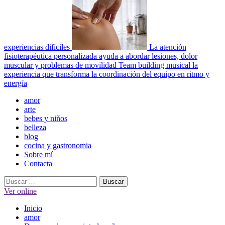
experiencias difíciles
La atención
fisioterapéutica personalizada ayuda a abordar lesiones, dolor
muscular y problemas de movilidad
Team building musical la
experiencia que transforma la coordinación del equipo en ritmo y
energía
Menú
amor
principal
arte
bebes y niños
belleza
blog
cocina y gastronomia
Sobre mí
Contacta
Buscar:
Ver online
Inicio
amor