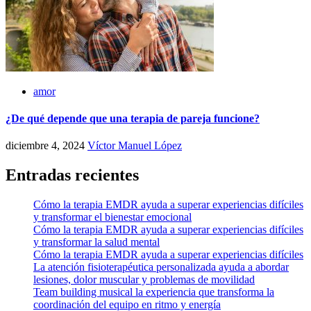
amor
¿De qué depende que una terapia de pareja funcione?
diciembre 4, 2024
Víctor Manuel López
Entradas recientes
Cómo la terapia EMDR ayuda a superar experiencias difíciles
y transformar el bienestar emocional
Cómo la terapia EMDR ayuda a superar experiencias difíciles
y transformar la salud mental
Cómo la terapia EMDR ayuda a superar experiencias difíciles
La atención fisioterapéutica personalizada ayuda a abordar
lesiones, dolor muscular y problemas de movilidad
Team building musical la experiencia que transforma la
coordinación del equipo en ritmo y energía