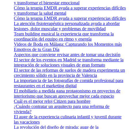
y transformar el bienestar emocional
Cómo la terapia EMDR ayuda a superar experiencias difíciles
y transformar la salud mental
Cómo la terapia EMDR ayuda a superar experiencias difíciles
La atención fisioterapéutica personalizada ayuda a abordar
lesiones, dolor muscular y problemas de movilidad
Team building musical la experiencia que transforma la
coordinación del equipo en ritmo y energía
Videos de Boda en Málaga: Capturando los Momentos más
Emotivos de tu Gran Día
Aspectos que conviene revisar antes de tomar una decisión
El sector de los eventos en Madrid se transforma mediante la
integración de soluciones visuales de gran formato
El sector de las reformas de suelos de madera experimenta un
crecimiento sólido en la provincia de Valencia
La importancia de las fotografías de comida profesional para
restaurantes en el marketing digital
El mobiliario a medida gana protagonismo en proyectos de
interiorismo que buscan aprovechar mejor cada espacio
Cuál es el mejor reloj Citizen para hombre
¿Cuándo contratar un arquitecto para una reforma de
vivienda?
El auge de la experiencia culinaria infantil y juvenil durante
las vacaciones
La revolución del diseño de mirada: auge de la