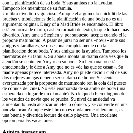
con la planificación de su boda. Y sus amigas no la ayudan.
Tampoco los miembros de su familia.
Un libro divertido y gracioso. Aunque el argumento chick lit de las
pruebas y tribulaciones de la planificación de una boda no es un
argumento original, Diary of a Mad Bride es encantador. El libro
está en forma de diario, casi en formato de texto, lo que lo hace más
divertido. Amy ama a Stephen y, por supuesto, acepta cuando él le
propone matrimonio. A pesar de jurar no ser una «novia» ante sus
amigos y familiares, se obsesiona completamente con la
planificación de su boda. Y sus amigas no la ayudan. Tampoco los
miembros de su familia. Su abuela monta un drama cada vez que la
atención se centra en Amy o en su boda. Su hermana no está
emocionada y le dice a Amy que no es «de las que se casan». Su
madre apenas parece interesada. Amy no puede decidir cuál de sus
dos mejores amigas debería ser su dama de honor. Se siente
avergonzada por la propuesta de matrimonio (en la cola del puesto
de comida del cine). No está enamorada de su anillo de boda (una
esmeralda en lugar de un diamante). No le queda bien ninguno de
los vestidos de novia que se prueba. Su nivel de ansiedad va
aumentando hasta alcanzar un efecto cómico, y se convierte en una
«novia loca».Aunque este libro no es obviamente «literatura», es
una buena y divertida lectura de estilo playero. Una excelente
opción para las vacaciones.
Atipica instagram