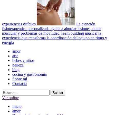
experiencias difíciles
La atención
fisioterapéutica personalizada ayuda a abordar lesiones, dolor
muscular y problemas de movilidad
Team building musical la
experiencia que transforma la coordinación del equipo en ritmo y
energía
Menú
amor
principal
arte
bebes y niños
belleza
blog
cocina y gastronomia
Sobre mí
Contacta
Buscar:
Ver online
Inicio
amor