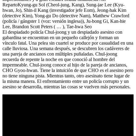
RepartoKyung-gu Sol (Cheol-jung, Kang), Sung-jae Lee (Kyu-
hwan, Jo), Shin-il Kang (investigador jefe Eom), Jeong-hak Kim
(detective Kim), Yong-gu Do (detective Nam), Matthew Crawford
(policía / gángster 1 (voz: versión inglesa)), Ju-bong Gi, Kan-hie
Lee, Brandon Scott Peters ( … ), Tae-hwa Seo
El despiadado policía Chul-joong y un despiadado asesino con
gabardina se encuentran en un pequeño callejón y forman un
vínculo fatal. Una pelea sin cuartel se produce por casualidad en una
calle lluviosa. Una semana después, se descubren los cadáveres de
una pareja de ancianos con múltiples puñaladas. Chul-joong
recuerda de repente la noche en que conoció al hombre del
impermeable. Chul-joong conoce al hijo de la pareja de ancianos,
CHO Gyoo-hwan. Tiene la intuición de que CHO es el asesino pero
no tiene ninguna pista. Mientras tanto, otro asesinato tiene lugar de
la misma manera. El enfrentamiento entre un policía corrupto y un
asesino se desarrolla, mientras las cosas se vuelven más personales.