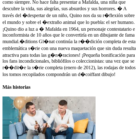
como siempre. No hace falta presentar a Mafalda, una niña que
descubre la vida, sus alegrías, sus absurdos y sus horrores. � A
través del �despertar de un niño, Quino nos da su r�flexión sobre
el mundo y sobre el �extraño animal que lo puebla: el ser humano.
¡Quino dio a luz a � Mafalda en 1964, un personaje contestatario e
inconformista de 10 años que le convertiría en un dibujante de fama
mundial.�ditions Gl�nat continúa la r��dición completa de esta
emblemática s�rie con una nueva maquetación que sin duda resulta
atractiva para todas las g�n�raciones! ¡Pequeña bonificación para
los fans incondicionales, bibliófilos o coleccionistas: una vez que se
r��dit�e la s�rie completa (enero de 2012), las rodajas de todos
los tomos recopilados compondrán un d�coiffant dibujo!
Más historias