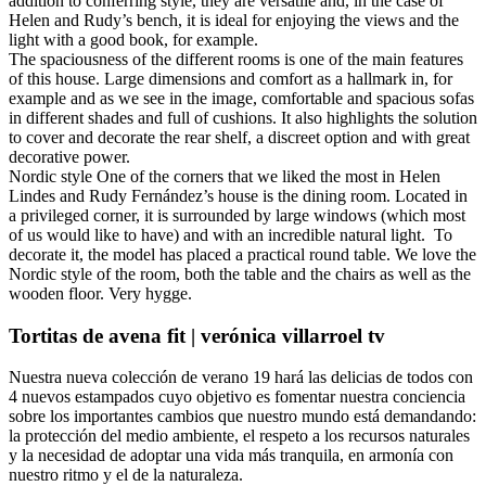
addition to conferring style, they are versatile and, in the case of
Helen and Rudy’s bench, it is ideal for enjoying the views and the
light with a good book, for example.
The spaciousness of the different rooms is one of the main features
of this house. Large dimensions and comfort as a hallmark in, for
example and as we see in the image, comfortable and spacious sofas
in different shades and full of cushions. It also highlights the solution
to cover and decorate the rear shelf, a discreet option and with great
decorative power.
Nordic style One of the corners that we liked the most in Helen
Lindes and Rudy Fernández’s house is the dining room. Located in
a privileged corner, it is surrounded by large windows (which most
of us would like to have) and with an incredible natural light. To
decorate it, the model has placed a practical round table. We love the
Nordic style of the room, both the table and the chairs as well as the
wooden floor. Very hygge.
Tortitas de avena fit | verónica villarroel tv
Nuestra nueva colección de verano 19 hará las delicias de todos con
4 nuevos estampados cuyo objetivo es fomentar nuestra conciencia
sobre los importantes cambios que nuestro mundo está demandando:
la protección del medio ambiente, el respeto a los recursos naturales
y la necesidad de adoptar una vida más tranquila, en armonía con
nuestro ritmo y el de la naturaleza.