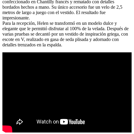
confeccionado en Chantilly francés y rematado con detalles
bordados hechos a mano. Su único accesorio fue un velo de 2,5
metros de largo a juego con el vestido. El resultado fue
impresionante.
Para la recepción, Helen se transformó en un modelo dulce y
elegante que le permitió disfrutar al 100% de la velada. Después de
varias pruebas se decantó por un vestido de inspiración griega, con
escote en V, realizado en gasa de seda plisada y adornado con
detalles trenzados en la espalda.