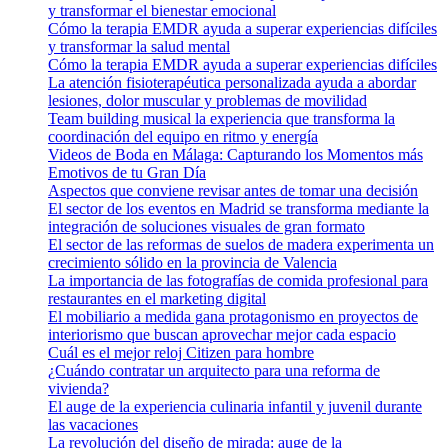
y transformar el bienestar emocional
Cómo la terapia EMDR ayuda a superar experiencias difíciles
y transformar la salud mental
Cómo la terapia EMDR ayuda a superar experiencias difíciles
La atención fisioterapéutica personalizada ayuda a abordar
lesiones, dolor muscular y problemas de movilidad
Team building musical la experiencia que transforma la
coordinación del equipo en ritmo y energía
Videos de Boda en Málaga: Capturando los Momentos más
Emotivos de tu Gran Día
Aspectos que conviene revisar antes de tomar una decisión
El sector de los eventos en Madrid se transforma mediante la
integración de soluciones visuales de gran formato
El sector de las reformas de suelos de madera experimenta un
crecimiento sólido en la provincia de Valencia
La importancia de las fotografías de comida profesional para
restaurantes en el marketing digital
El mobiliario a medida gana protagonismo en proyectos de
interiorismo que buscan aprovechar mejor cada espacio
Cuál es el mejor reloj Citizen para hombre
¿Cuándo contratar un arquitecto para una reforma de
vivienda?
El auge de la experiencia culinaria infantil y juvenil durante
las vacaciones
La revolución del diseño de mirada: auge de la