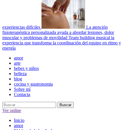
experiencias difíciles
La atención
fisioterapéutica personalizada ayuda a abordar lesiones, dolor
muscular y problemas de movilidad
Team building musical la
experiencia que transforma la coordinación del equipo en ritmo y
energía
Menú
amor
principal
arte
bebes y niños
belleza
blog
cocina y gastronomia
Sobre mí
Contacta
Buscar:
Ver online
Inicio
amor