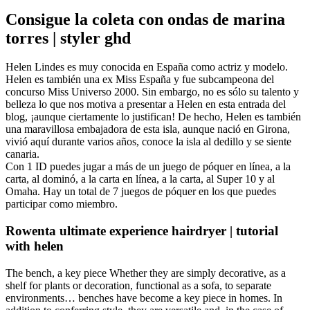
Consigue la coleta con ondas de marina
torres | styler ghd
Helen Lindes es muy conocida en España como actriz y modelo.
Helen es también una ex Miss España y fue subcampeona del
concurso Miss Universo 2000. Sin embargo, no es sólo su talento y
belleza lo que nos motiva a presentar a Helen en esta entrada del
blog, ¡aunque ciertamente lo justifican! De hecho, Helen es también
una maravillosa embajadora de esta isla, aunque nació en Girona,
vivió aquí durante varios años, conoce la isla al dedillo y se siente
canaria.
Con 1 ID puedes jugar a más de un juego de póquer en línea, a la
carta, al dominó, a la carta en línea, a la carta, al Super 10 y al
Omaha. Hay un total de 7 juegos de póquer en los que puedes
participar como miembro.
Rowenta ultimate experience hairdryer | tutorial
with helen
The bench, a key piece Whether they are simply decorative, as a
shelf for plants or decoration, functional as a sofa, to separate
environments… benches have become a key piece in homes. In