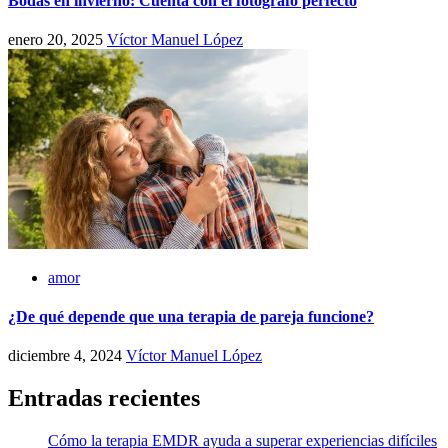
Bodas en invierno: Cuenta con el fotógrafo perfecto
enero 20, 2025
Víctor Manuel López
amor
¿De qué depende que una terapia de pareja funcione?
diciembre 4, 2024
Víctor Manuel López
Entradas recientes
Cómo la terapia EMDR ayuda a superar experiencias difíciles