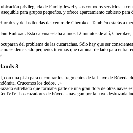
ubicación privilegiada de Family Jewel y sus cómodos servicios la conv
asequible para grupos pequeños, y ofrece aparcamiento cubierto para d
Harrah’s y de las tiendas del centro de Cherokee. También estarás a me
in Railroad. Esta cabaña estaba a unos 12 minutos de allí, Cherokee, 
 ocuparan del problema de las cucarachas. Sólo hay que ser consciente
baño es demasiado pequeño, tuvimos que caminar de lado para entrar en 
s
rlands 3
 con una pista para encontrar los fragmentos de la Llave de Bóveda de
a indómita. Crucemos los dedos…»
azado estrellado que formaba parte de una gran flota de otras naves est
e GenIVIV. Los cazadores de bóvedas navegan por la nave destrozada luc