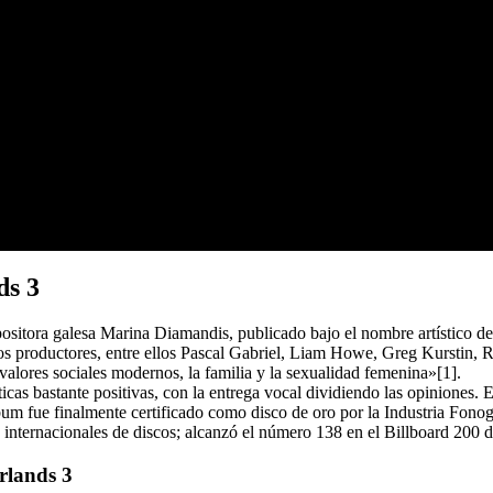
ds 3
positora galesa Marina Diamandis, publicado bajo el nombre artístico 
 productores, entre ellos Pascal Gabriel, Liam Howe, Greg Kurstin, Ri
 valores sociales modernos, la familia y la sexualidad femenina»[1].
cas bastante positivas, con la entrega vocal dividiendo las opiniones. 
um fue finalmente certificado como disco de oro por la Industria Fono
 internacionales de discos; alcanzó el número 138 en el Billboard 200
erlands 3