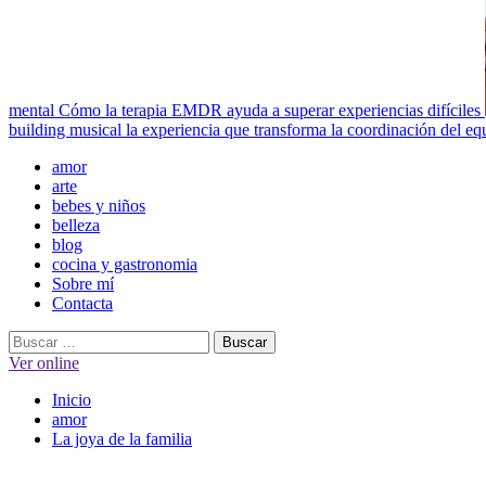
mental
Cómo la terapia EMDR ayuda a superar experiencias difíciles
building musical la experiencia que transforma la coordinación del eq
Menú
amor
principal
arte
bebes y niños
belleza
blog
cocina y gastronomia
Sobre mí
Contacta
Buscar:
Ver online
Inicio
amor
La joya de la familia