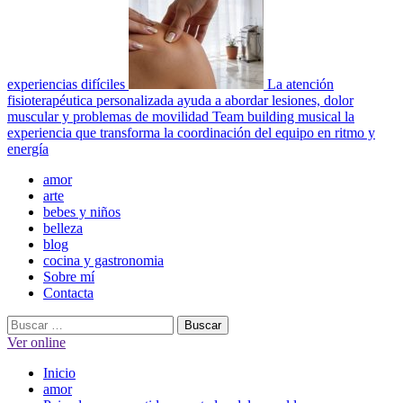
experiencias difíciles
La atención
fisioterapéutica personalizada ayuda a abordar lesiones, dolor
muscular y problemas de movilidad
Team building musical la
experiencia que transforma la coordinación del equipo en ritmo y
energía
Menú
amor
principal
arte
bebes y niños
belleza
blog
cocina y gastronomia
Sobre mí
Contacta
Buscar:
Ver online
Inicio
amor