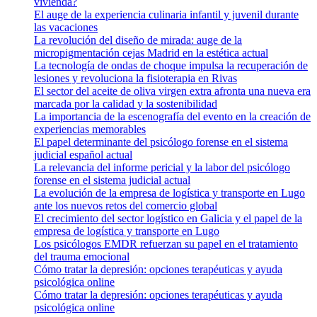
vivienda?
El auge de la experiencia culinaria infantil y juvenil durante
las vacaciones
La revolución del diseño de mirada: auge de la
micropigmentación cejas Madrid en la estética actual
La tecnología de ondas de choque impulsa la recuperación de
lesiones y revoluciona la fisioterapia en Rivas
El sector del aceite de oliva virgen extra afronta una nueva era
marcada por la calidad y la sostenibilidad
La importancia de la escenografía del evento en la creación de
experiencias memorables
El papel determinante del psicólogo forense en el sistema
judicial español actual
La relevancia del informe pericial y la labor del psicólogo
forense en el sistema judicial actual
La evolución de la empresa de logística y transporte en Lugo
ante los nuevos retos del comercio global
El crecimiento del sector logístico en Galicia y el papel de la
empresa de logística y transporte en Lugo
Los psicólogos EMDR refuerzan su papel en el tratamiento
del trauma emocional
Cómo tratar la depresión: opciones terapéuticas y ayuda
psicológica online
Cómo tratar la depresión: opciones terapéuticas y ayuda
psicológica online