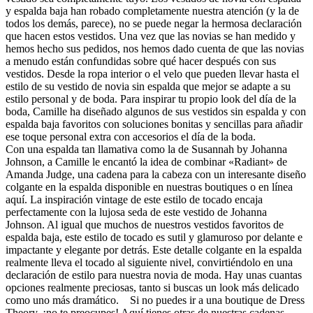
y espalda baja han robado completamente nuestra atención (y la de
todos los demás, parece), no se puede negar la hermosa declaración
que hacen estos vestidos. Una vez que las novias se han medido y
hemos hecho sus pedidos, nos hemos dado cuenta de que las novias
a menudo están confundidas sobre qué hacer después con sus
vestidos. Desde la ropa interior o el velo que pueden llevar hasta el
estilo de su vestido de novia sin espalda que mejor se adapte a su
estilo personal y de boda. Para inspirar tu propio look del día de la
boda, Camille ha diseñado algunos de sus vestidos sin espalda y con
espalda baja favoritos con soluciones bonitas y sencillas para añadir
ese toque personal extra con accesorios el día de la boda.
Con una espalda tan llamativa como la de Susannah by Johanna
Johnson, a Camille le encantó la idea de combinar «Radiant» de
Amanda Judge, una cadena para la cabeza con un interesante diseño
colgante en la espalda disponible en nuestras boutiques o en línea
aquí. La inspiración vintage de este estilo de tocado encaja
perfectamente con la lujosa seda de este vestido de Johanna
Johnson. Al igual que muchos de nuestros vestidos favoritos de
espalda baja, este estilo de tocado es sutil y glamuroso por delante e
impactante y elegante por detrás. Este detalle colgante en la espalda
realmente lleva el tocado al siguiente nivel, convirtiéndolo en una
declaración de estilo para nuestra novia de moda. Hay unas cuantas
opciones realmente preciosas, tanto si buscas un look más delicado
como uno más dramático. Si no puedes ir a una boutique de Dress
Theory, ¡no te preocupes! Aquí tienes otras de nuestras cadenas