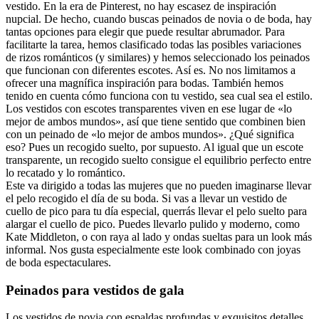
vestido. En la era de Pinterest, no hay escasez de inspiración
nupcial. De hecho, cuando buscas peinados de novia o de boda, hay
tantas opciones para elegir que puede resultar abrumador. Para
facilitarte la tarea, hemos clasificado todas las posibles variaciones
de rizos románticos (y similares) y hemos seleccionado los peinados
que funcionan con diferentes escotes. Así es. No nos limitamos a
ofrecer una magnífica inspiración para bodas. También hemos
tenido en cuenta cómo funciona con tu vestido, sea cual sea el estilo.
Los vestidos con escotes transparentes viven en ese lugar de «lo
mejor de ambos mundos», así que tiene sentido que combinen bien
con un peinado de «lo mejor de ambos mundos». ¿Qué significa
eso? Pues un recogido suelto, por supuesto. Al igual que un escote
transparente, un recogido suelto consigue el equilibrio perfecto entre
lo recatado y lo romántico.
Este va dirigido a todas las mujeres que no pueden imaginarse llevar
el pelo recogido el día de su boda. Si vas a llevar un vestido de
cuello de pico para tu día especial, querrás llevar el pelo suelto para
alargar el cuello de pico. Puedes llevarlo pulido y moderno, como
Kate Middleton, o con raya al lado y ondas sueltas para un look más
informal. Nos gusta especialmente este look combinado con joyas
de boda espectaculares.
Peinados para vestidos de gala
Los vestidos de novia con espaldas profundas y exquisitos detalles