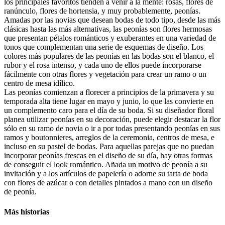
los principales favoritos tienden a venir a la mente: rosas, flores de
ranúnculo, flores de hortensia, y muy probablemente, peonías.
Amadas por las novias que desean bodas de todo tipo, desde las más
clásicas hasta las más alternativas, las peonías son flores hermosas
que presentan pétalos románticos y exuberantes en una variedad de
tonos que complementan una serie de esquemas de diseño. Los
colores más populares de las peonías en las bodas son el blanco, el
rubor y el rosa intenso, y cada uno de ellos puede incorporarse
fácilmente con otras flores y vegetación para crear un ramo o un
centro de mesa idílico.
Las peonías comienzan a florecer a principios de la primavera y su
temporada alta tiene lugar en mayo y junio, lo que las convierte en
un complemento caro para el día de su boda. Si su diseñador floral
planea utilizar peonías en su decoración, puede elegir destacar la flor
sólo en su ramo de novia o ir a por todas presentando peonías en sus
ramos y boutonnieres, arreglos de la ceremonia, centros de mesa, e
incluso en su pastel de bodas. Para aquellas parejas que no puedan
incorporar peonías frescas en el diseño de su día, hay otras formas
de conseguir el look romántico. Añada un motivo de peonía a su
invitación y a los artículos de papelería o adorne su tarta de boda
con flores de azúcar o con detalles pintados a mano con un diseño
de peonía.
Más historias