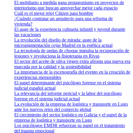
El mobiliario a medida gana protagonismo en proyectos de
interiorismo que buscan aprovechar mejor cada espacio
Cuál es el mejor reloj Citizen para hombre
¿Cuándo contratar un arquitecto para una reforma de
vivienda?
El auge de la experiencia culinaria infantil y juvenil durante
las vacaciones
La revolución del diseño de mirada: auge de la
micropigmentación cejas Madrid en la estética actual
La tecnología de ondas de choque impulsa la recuperación de
lesiones y revoluciona la fisioterapia en Rivas
El sector del aceite de oliva virgen extra afronta una nueva era
marcada por la calidad y la sostenibilidad
La importancia de la escenografía del evento en la creación de
experiencias memorables
El papel determinante del psicólogo forense en el sistema
judicial español actual
La relevancia del informe pericial y la labor del psicólogo
forense en el sistema judicial actual
La evolución de la empresa de logística y transporte en Lugo
ante los nuevos retos del comercio global
El crecimiento del sector logístico en Galicia y el papel de la
empresa de logística y transporte en Lugo
Los psicólogos EMDR refuerzan su papel en el tratamiento
del trauma emocional