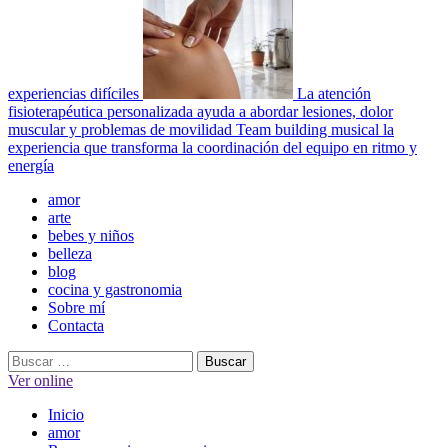
experiencias difíciles
La atención
fisioterapéutica personalizada ayuda a abordar lesiones, dolor
muscular y problemas de movilidad
Team building musical la
experiencia que transforma la coordinación del equipo en ritmo y
energía
Menú
amor
principal
arte
bebes y niños
belleza
blog
cocina y gastronomia
Sobre mí
Contacta
Buscar:
Ver online
Inicio
amor