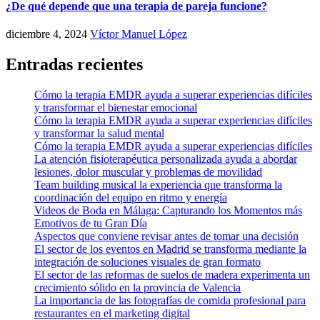
¿De qué depende que una terapia de pareja funcione?
diciembre 4, 2024
Víctor Manuel López
Entradas recientes
Cómo la terapia EMDR ayuda a superar experiencias difíciles
y transformar el bienestar emocional
Cómo la terapia EMDR ayuda a superar experiencias difíciles
y transformar la salud mental
Cómo la terapia EMDR ayuda a superar experiencias difíciles
La atención fisioterapéutica personalizada ayuda a abordar
lesiones, dolor muscular y problemas de movilidad
Team building musical la experiencia que transforma la
coordinación del equipo en ritmo y energía
Videos de Boda en Málaga: Capturando los Momentos más
Emotivos de tu Gran Día
Aspectos que conviene revisar antes de tomar una decisión
El sector de los eventos en Madrid se transforma mediante la
integración de soluciones visuales de gran formato
El sector de las reformas de suelos de madera experimenta un
crecimiento sólido en la provincia de Valencia
La importancia de las fotografías de comida profesional para
restaurantes en el marketing digital