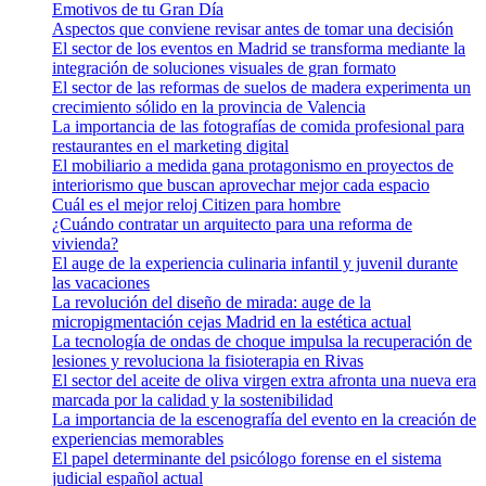
Emotivos de tu Gran Día
Aspectos que conviene revisar antes de tomar una decisión
El sector de los eventos en Madrid se transforma mediante la
integración de soluciones visuales de gran formato
El sector de las reformas de suelos de madera experimenta un
crecimiento sólido en la provincia de Valencia
La importancia de las fotografías de comida profesional para
restaurantes en el marketing digital
El mobiliario a medida gana protagonismo en proyectos de
interiorismo que buscan aprovechar mejor cada espacio
Cuál es el mejor reloj Citizen para hombre
¿Cuándo contratar un arquitecto para una reforma de
vivienda?
El auge de la experiencia culinaria infantil y juvenil durante
las vacaciones
La revolución del diseño de mirada: auge de la
micropigmentación cejas Madrid en la estética actual
La tecnología de ondas de choque impulsa la recuperación de
lesiones y revoluciona la fisioterapia en Rivas
El sector del aceite de oliva virgen extra afronta una nueva era
marcada por la calidad y la sostenibilidad
La importancia de la escenografía del evento en la creación de
experiencias memorables
El papel determinante del psicólogo forense en el sistema
judicial español actual