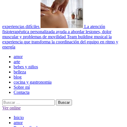
experiencias difíciles
La atención
fisioterapéutica personalizada ayuda a abordar lesiones, dolor
muscular y problemas de movilidad
Team building musical la
experiencia que transforma la coordinación del equipo en ritmo y
energía
Menú
amor
principal
arte
bebes y niños
belleza
blog
cocina y gastronomia
Sobre mí
Contacta
Buscar:
Ver online
Inicio
amor