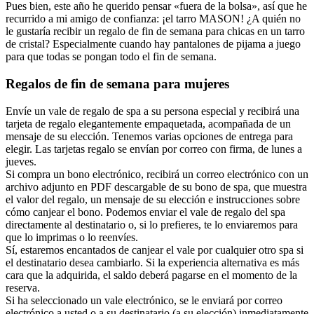
Pues bien, este año he querido pensar «fuera de la bolsa», así que he
recurrido a mi amigo de confianza: ¡el tarro MASON! ¿A quién no
le gustaría recibir un regalo de fin de semana para chicas en un tarro
de cristal? Especialmente cuando hay pantalones de pijama a juego
para que todas se pongan todo el fin de semana.
Regalos de fin de semana para mujeres
Envíe un vale de regalo de spa a su persona especial y recibirá una
tarjeta de regalo elegantemente empaquetada, acompañada de un
mensaje de su elección. Tenemos varias opciones de entrega para
elegir. Las tarjetas regalo se envían por correo con firma, de lunes a
jueves.
Si compra un bono electrónico, recibirá un correo electrónico con un
archivo adjunto en PDF descargable de su bono de spa, que muestra
el valor del regalo, un mensaje de su elección e instrucciones sobre
cómo canjear el bono. Podemos enviar el vale de regalo del spa
directamente al destinatario o, si lo prefieres, te lo enviaremos para
que lo imprimas o lo reenvíes.
Sí, estaremos encantados de canjear el vale por cualquier otro spa si
el destinatario desea cambiarlo. Si la experiencia alternativa es más
cara que la adquirida, el saldo deberá pagarse en el momento de la
reserva.
Si ha seleccionado un vale electrónico, se le enviará por correo
electrónico a usted o a su destinatario (a su elección) inmediatamente