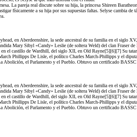
sa. La pareja real discute sobre su hija, la princesa Shireen Baratheon;
stigar físicamente a su hija por sus supuestas faltas. Selyse cambia de 
ea.
leyhead, en Aberdeenshire, la sede ancestral de su familia en el siglo X
Candida Mary Sibyl «Candy» Leslie (de soltera Weld) del clan Fraser d
e en el castillo de Wardhill, del siglo XII, en Old Rayne[5][6][7] Su t
arch Phillipps De Lisle, el político Charles March-Phillipps y el dipu
La Abolición, el Parlamento y el Pueblo. Obtuvo un certificado BASSC
leyhead, en Aberdeenshire, la sede ancestral de su familia en el siglo X
Candida Mary Sibyl «Candy» Leslie (de soltera Weld) del clan Fraser d
e en el castillo de Wardhill, del siglo XII, en Old Rayne[5][6][7] Su t
arch Phillipps De Lisle, el político Charles March-Phillipps y el dipu
La Abolición, el Parlamento y el Pueblo. Obtuvo un certificado BASSC