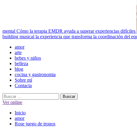
mental
Cómo la terapia EMDR ayuda a superar experiencias difíciles
building musical la experiencia que transforma la coordinación del eq
Menú
amor
principal
arte
bebes y niños
belleza
blog
cocina y gastronomia
Sobre mí
Contacta
Buscar:
Ver online
Inicio
amor
Rose juego de tronos