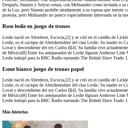
Después, Stannis y Selyse cenan, con Melisandre como invitada a su me
de la Luz, pero Stannis prohíbe airadamente a su esposa que intente ca
protesta, pero Melisandre no parece especialmente interesada en la tar
Rose leslie en juego de tronos
Leslie nació en Aberdeen, Escocia,[2] y se crió en el castillo de Lick
Leslie, es el cacique de Aberdeenshire del clan Leslie. Su madre es 
Lovat y descendiente del rey Carlos II[4]. Su familia vive actualment
de México[8] Entre los antepasados de Leslie figuran Ambrose Lisle M
Leslie trabajó para la BBC Radio narrando The British Slave Trade: 
Esme bianco juego de tronos papel
Leslie nació en Aberdeen, Escocia,[2] y se crió en el castillo de Lick
Leslie, es el cacique de Aberdeenshire del clan Leslie. Su madre es 
Lovat y descendiente del rey Carlos II[4]. Su familia vive actualment
de México[8] Entre los antepasados de Leslie figuran Ambrose Lisle M
Leslie trabajó para la BBC Radio narrando The British Slave Trade: 
Más historias