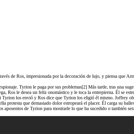
través de Ros, impresionada por la decoración de lujo, y piensa que Ar
 espionaje. Tyrion le paga por sus problemas[2] Más tarde, tras una sug
ga, Ros le desea un feliz onomástico y le toca la entrepierna. Él se es
 Tyrion los envió y Ros dice que Tyrion los eligió él mismo. Joffrey ob
lla protesta que demasiado dolor estropeará el placer. Él carga su balles
los aposentos de Tyrion para mostrarle lo que ha sucedido o también ser