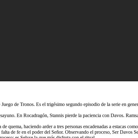
Juego de Tronos. Es el trigésimo segundo episodio de la serie en gener
esayuno. En Rocadragón, Stannis pierde la paciencia con Davos. Ramsa
 de quema, haciendo arder a tres personas encadenadas a estacas como 
 falta de fe en el poder del Señor. Observando el proceso, Ser Davos Sea
oceso; es Selyse la que más disfruta con el ritual.