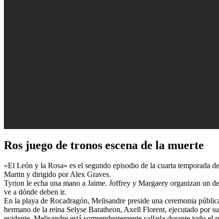
Ros juego de tronos escena de la muerte
«El León y la Rosa» es el segundo episodio de la cuarta temporada de 
Martin y dirigido por Alex Graves.
Tyrion le echa una mano a Jaime. Joffrey y Margaery organizan un d
ve a dónde deben ir.
En la playa de Rocadragón, Melisandre preside una ceremonia pública
hermano de la reina Selyse Baratheon, Axell Florent, ejecutado por su
evidente. Melisandre está sorprendentemente callada durante todo el pr