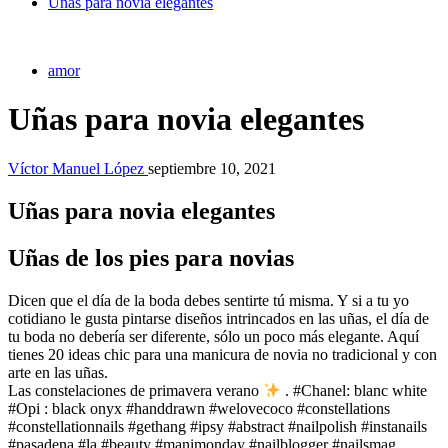
Uñas para novia elegantes
amor
Uñas para novia elegantes
Víctor Manuel López
septiembre 10, 2021
Uñas para novia elegantes
Uñas de los pies para novias
Dicen que el día de la boda debes sentirte tú misma. Y si a tu yo
cotidiano le gusta pintarse diseños intrincados en las uñas, el día de
tu boda no debería ser diferente, sólo un poco más elegante. Aquí
tienes 20 ideas chic para una manicura de novia no tradicional y con
arte en las uñas.
Las constelaciones de primavera verano
. #Chanel: blanc white
#Opi : black onyx #handdrawn #welovecoco #constellations
#constellationnails #gethang #ipsy #abstract #nailpolish #instanails
#pasadena #la #beauty #manimonday #nailblogger #nailsmag