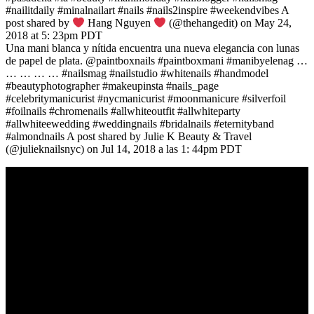
#nailitdaily #minalnailart #nails #nails2inspire #weekendvibes A
post shared by
Hang Nguyen
(@thehangedit) on May 24,
2018 at 5: 23pm PDT
Una mani blanca y nítida encuentra una nueva elegancia con lunas
de papel de plata. @paintboxnails #paintboxmani #manibyelenag …
… … … … #nailsmag #nailstudio #whitenails #handmodel
#beautyphotographer #makeupinsta #nails_page
#celebritymanicurist #nycmanicurist #moonmanicure #silverfoil
#foilnails #chromenails #allwhiteoutfit #allwhiteparty
#allwhiteewedding #weddingnails #bridalnails #eternityband
#almondnails A post shared by Julie K Beauty & Travel
(@julieknailsnyc) on Jul 14, 2018 a las 1: 44pm PDT