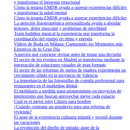
y transformar el bienestar emocional
Cómo la terapia EMDR ayuda a superar experiencias difíciles
y transformar la salud mental
Cómo la terapia EMDR ayuda a superar experiencias difíciles
La atención fisioterapéutica personalizada ayuda a abordar
lesiones, dolor muscular y problemas de movilidad
Team building musical la experiencia que transforma la
coordinación del equipo en ritmo y energía
Videos de Boda en Málaga: Capturando los Momentos más
Emotivos de tu Gran Día
Aspectos que conviene revisar antes de tomar una decisión
El sector de los eventos en Madrid se transforma mediante la
integración de soluciones visuales de gran formato
El sector de las reformas de suelos de madera experimenta un
crecimiento sólido en la provincia de Valencia
La importancia de las fotografías de comida profesional para
restaurantes en el marketing digital
El mobiliario a medida gana protagonismo en proyectos de
interiorismo que buscan aprovechar mejor cada espacio
Cuál es el mejor reloj Citizen para hombre
¿Cuándo contratar un arquitecto para una reforma de
vivienda?
El auge de la experiencia culinaria infantil y juvenil durante
las vacaciones
La revolución del diseño de mirada: auge de la