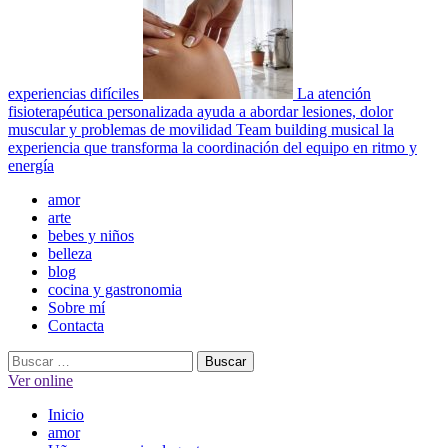
experiencias difíciles
La atención
fisioterapéutica personalizada ayuda a abordar lesiones, dolor
muscular y problemas de movilidad
Team building musical la
experiencia que transforma la coordinación del equipo en ritmo y
energía
Menú
amor
principal
arte
bebes y niños
belleza
blog
cocina y gastronomia
Sobre mí
Contacta
Buscar:
Ver online
Inicio
amor