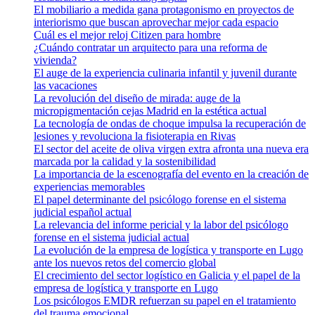
El mobiliario a medida gana protagonismo en proyectos de
interiorismo que buscan aprovechar mejor cada espacio
Cuál es el mejor reloj Citizen para hombre
¿Cuándo contratar un arquitecto para una reforma de
vivienda?
El auge de la experiencia culinaria infantil y juvenil durante
las vacaciones
La revolución del diseño de mirada: auge de la
micropigmentación cejas Madrid en la estética actual
La tecnología de ondas de choque impulsa la recuperación de
lesiones y revoluciona la fisioterapia en Rivas
El sector del aceite de oliva virgen extra afronta una nueva era
marcada por la calidad y la sostenibilidad
La importancia de la escenografía del evento en la creación de
experiencias memorables
El papel determinante del psicólogo forense en el sistema
judicial español actual
La relevancia del informe pericial y la labor del psicólogo
forense en el sistema judicial actual
La evolución de la empresa de logística y transporte en Lugo
ante los nuevos retos del comercio global
El crecimiento del sector logístico en Galicia y el papel de la
empresa de logística y transporte en Lugo
Los psicólogos EMDR refuerzan su papel en el tratamiento
del trauma emocional