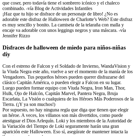
que coser, pero todavía tiene el sombrero icónico y el chaleco
combinado. -vía Blog de Actividades Infantiles
¡Haz que tu hijo se disfrace de un personaje de libro! ¿No es
adorable este disfraz de Halloween de Charlotte’s Web? Este disfraz
es muy sencillo y bonito. La camiseta de la telaraña con malla y
encaje va adorable con unos leggings negros y una máscara. -vía
Jennifer Rizzo
Disfraces de halloween de miedo para niños-niñas
diy
Con el estreno de Falcon y el Soldado de Invierno, WandaVision y
la Viuda Negra este año, vuelve a ser el momento de la manía de los
Vengadores. Tus pequeños héroes pueden querer disfrazarse del
clásico Capitán América, o pueden elegir a Falcon en su lugar.
Luego pueden formar equipo con Viuda Negra, Iron Man, Thor,
Hulk, Ojo de Halcón, Capitán Marvel, Pantera Negra, Bruja
Escarlata, La Visión o cualquiera de los Héroes Más Poderosos de la
Tierra. (¡Y ya son muchos!)
Por supuesto, no hay ninguna regla que diga que tienen que elegir
un héroe. A veces, los villanos son más divertidos, como puede
atestiguar el Dios Arlequín. Loki y los miembros de la Autoridad de
la Variación del Tiempo de Loki seguramente harán una gran
aparición este Halloween. Eso sí, asegúrate de mantener intacta la