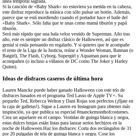
línea temporal sagrada.
Si la canción de «Baby Shark» no estuviera ya metida en tu cabeza,
este disfraz reproduce la música con sólo pulsar un botón. Además,
parece que se está mordiendo cuando el portador hace el baile del
«Baby Shark». Sólo falta que te unas como mamá tiburón y papá
tiburón.
Será más rápido que una bala veloz vestido de Superman. Año tras
año, este es siempre un disfraz clásico de Halloween, así que es
genial si estás pensando en regalarlo. Y si quieres que le acompañe
el resto de la Liga de la Justicia, reúne a Wonder Woman, Batman (o
Batgirl), The Flash, Cyborg, Supergirl y Aquaman para que le
acompañen (o incluso a villanos de DC como The Joker y Harley
Quinn).
Ideas de disfraces caseros de última hora
Lauren Mancke puede haber ganado Halloween con este trío de
disfraces basados en el programa Ted Lasso de Apple TV+. Su
pequeño Ted, Rebecca Welton y Dani Rojas son perfectos (¡fíjate en
la caja de galletas!). Sigue a Lauren en Instagram para obtener más
inspiración, ya que publica su especial #manckemonthofcostumes.
Crea un aquelarre en el campo. Vestidas de guinga blanca y negra,
estas dulces brujas están listas para lanzar serios hechizos en la
noche de Halloween.Haz los disfraces: Corta dos rectángulos de 31
por 20 pulgadas de tela de guinga blanca y negra. Cose los