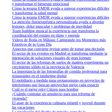
y transformar el bienestar emocional
Cómo la terapia EMDR ayuda a superar experiencias difíciles
y transformar la salud mental
Cómo la terapia EMDR ayuda a superar experiencias difíciles
La atención fisioterapéutica personalizada ayuda a abordar
lesiones, dolor muscular y problemas de movilidad
Team building musical la experiencia que transforma la
coordinación del equipo en ritmo y energía
Videos de Boda en Málaga: Capturando los Momentos más
Emotivos de tu Gran Día
Aspectos que conviene revisar antes de tomar una decisión
El sector de los eventos en Madrid se transforma mediante la
integración de soluciones visuales de gran formato
El sector de las reformas de suelos de madera experimenta un
crecimiento sólido en la provincia de Valencia
La importancia de las fotografías de comida profesional para
restaurantes en el marketing digital
El mobiliario a medida gana protagonismo en proyectos de
interiorismo que buscan aprovechar mejor cada espacio
Cuál es el mejor reloj Citizen para hombre
¿Cuándo contratar un arquitecto para una reforma de
vivienda?
El auge de la experiencia culinaria infantil y juvenil durante
las vacaciones
La revolución del diseño de mirada: auge de la