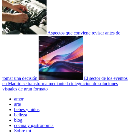
Aspectos que conviene revisar antes de
tomar una decisión
El sector de los eventos
en Madrid se transforma mediante la integración de soluciones
visuales de gran formato
Menú
amor
principal
arte
bebes y niños
belleza
blog
cocina y gastronomia
Sobre mí