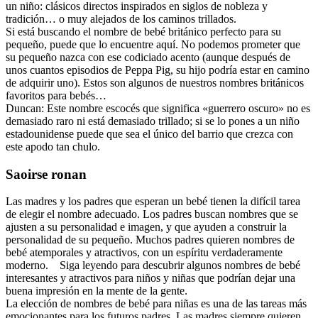
un niño: clásicos directos inspirados en siglos de nobleza y
tradición… o muy alejados de los caminos trillados.
Si está buscando el nombre de bebé británico perfecto para su
pequeño, puede que lo encuentre aquí. No podemos prometer que
su pequeño nazca con ese codiciado acento (aunque después de
unos cuantos episodios de Peppa Pig, su hijo podría estar en camino
de adquirir uno). Estos son algunos de nuestros nombres británicos
favoritos para bebés…
Duncan: Este nombre escocés que significa «guerrero oscuro» no es
demasiado raro ni está demasiado trillado; si se lo pones a un niño
estadounidense puede que sea el único del barrio que crezca con
este apodo tan chulo.
Saoirse ronan
Las madres y los padres que esperan un bebé tienen la difícil tarea
de elegir el nombre adecuado. Los padres buscan nombres que se
ajusten a su personalidad e imagen, y que ayuden a construir la
personalidad de su pequeño. Muchos padres quieren nombres de
bebé atemporales y atractivos, con un espíritu verdaderamente
moderno. Siga leyendo para descubrir algunos nombres de bebé
interesantes y atractivos para niños y niñas que podrían dejar una
buena impresión en la mente de la gente.
La elección de nombres de bebé para niñas es una de las tareas más
emocionantes para los futuros padres. Las madres siempre quieren