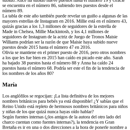
subido. Alice ha subido nueve puestos hasta el número 19 y Gracie
se encuentra en el número 86, subiendo tres puestos desde el
número 89.
La tabla de este año también puede revelar un guiño a algunas de las
mayores estrellas de Instagram en 2016. Millie está en el número 43,
quizás gracias a los 1,3 millones de seguidores de la estrella de
Made in Chelsea, Millie Mackintosh, y los 4,1 millones de
seguidores de Instagram de la actriz de Juego de Tronos Maisie
Williams podrían ser la razón de que Maisie haya subido nueve
puestos desde 2015 hasta el número 47 en 2016.
Olivia se mantiene en el primer puesto de 2016, pero otros nombres
a los que les fue bien en 2015 han caído en picado este año. Sarah
ha bajado 38 puestos hasta el número 88 y Anna ha caído 24
puestos hasta el número 68. Podría ser este el fin de la tendencia de
los nombres de los años 80?
María
Los anglófilos se regocijan: ¡La lista definitiva de los mejores
nombres británicos para bebés ya está disponible! ¿Y sabías que el
Reino Unido está repleto de hermosos nombres británicos para niños
y niñas de los que quizá nunca hayas oído hablar?
Según fuentes internas (¿los amigos de la autora del otro lado del
charco cuentan como fuentes internas?), la tendencia en Gran
Bretaña es ir en una o dos direcciones a la hora de ponerle nombre a