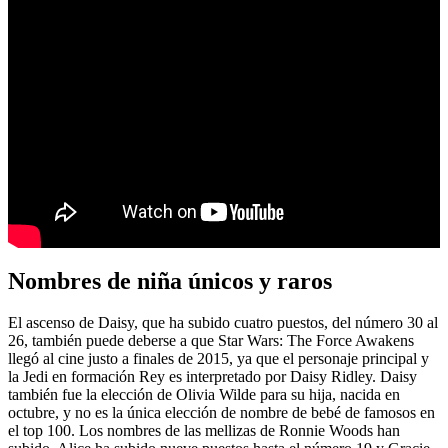
Nombres de niña únicos y raros
El ascenso de Daisy, que ha subido cuatro puestos, del número 30 al
26, también puede deberse a que Star Wars: The Force Awakens
llegó al cine justo a finales de 2015, ya que el personaje principal y
la Jedi en formación Rey es interpretado por Daisy Ridley. Daisy
también fue la elección de Olivia Wilde para su hija, nacida en
octubre, y no es la única elección de nombre de bebé de famosos en
el top 100. Los nombres de las mellizas de Ronnie Woods han