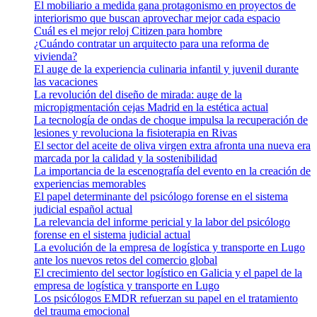
El mobiliario a medida gana protagonismo en proyectos de
interiorismo que buscan aprovechar mejor cada espacio
Cuál es el mejor reloj Citizen para hombre
¿Cuándo contratar un arquitecto para una reforma de
vivienda?
El auge de la experiencia culinaria infantil y juvenil durante
las vacaciones
La revolución del diseño de mirada: auge de la
micropigmentación cejas Madrid en la estética actual
La tecnología de ondas de choque impulsa la recuperación de
lesiones y revoluciona la fisioterapia en Rivas
El sector del aceite de oliva virgen extra afronta una nueva era
marcada por la calidad y la sostenibilidad
La importancia de la escenografía del evento en la creación de
experiencias memorables
El papel determinante del psicólogo forense en el sistema
judicial español actual
La relevancia del informe pericial y la labor del psicólogo
forense en el sistema judicial actual
La evolución de la empresa de logística y transporte en Lugo
ante los nuevos retos del comercio global
El crecimiento del sector logístico en Galicia y el papel de la
empresa de logística y transporte en Lugo
Los psicólogos EMDR refuerzan su papel en el tratamiento
del trauma emocional