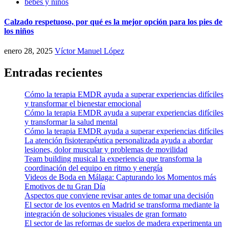
bebes y niños
Calzado respetuoso, por qué es la mejor opción para los pies de
los niños
enero 28, 2025
Víctor Manuel López
Entradas recientes
Cómo la terapia EMDR ayuda a superar experiencias difíciles
y transformar el bienestar emocional
Cómo la terapia EMDR ayuda a superar experiencias difíciles
y transformar la salud mental
Cómo la terapia EMDR ayuda a superar experiencias difíciles
La atención fisioterapéutica personalizada ayuda a abordar
lesiones, dolor muscular y problemas de movilidad
Team building musical la experiencia que transforma la
coordinación del equipo en ritmo y energía
Videos de Boda en Málaga: Capturando los Momentos más
Emotivos de tu Gran Día
Aspectos que conviene revisar antes de tomar una decisión
El sector de los eventos en Madrid se transforma mediante la
integración de soluciones visuales de gran formato
El sector de las reformas de suelos de madera experimenta un