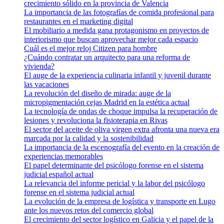
crecimiento sólido en la provincia de Valencia
La importancia de las fotografías de comida profesional para
restaurantes en el marketing digital
El mobiliario a medida gana protagonismo en proyectos de
interiorismo que buscan aprovechar mejor cada espacio
Cuál es el mejor reloj Citizen para hombre
¿Cuándo contratar un arquitecto para una reforma de
vivienda?
El auge de la experiencia culinaria infantil y juvenil durante
las vacaciones
La revolución del diseño de mirada: auge de la
micropigmentación cejas Madrid en la estética actual
La tecnología de ondas de choque impulsa la recuperación de
lesiones y revoluciona la fisioterapia en Rivas
El sector del aceite de oliva virgen extra afronta una nueva era
marcada por la calidad y la sostenibilidad
La importancia de la escenografía del evento en la creación de
experiencias memorables
El papel determinante del psicólogo forense en el sistema
judicial español actual
La relevancia del informe pericial y la labor del psicólogo
forense en el sistema judicial actual
La evolución de la empresa de logística y transporte en Lugo
ante los nuevos retos del comercio global
El crecimiento del sector logístico en Galicia y el papel de la