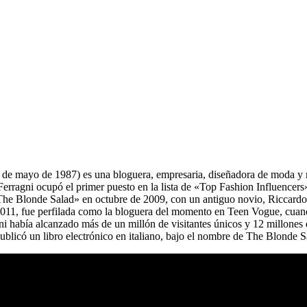
el 7 de mayo de 1987) es una bloguera, empresaria, diseñadora de moda 
erragni ocupó el primer puesto en la lista de «Top Fashion Influencers
he Blonde Salad» en octubre de 2009, con un antiguo novio, Riccardo
de 2011, fue perfilada como la bloguera del momento en Teen Vogue, cua
agni había alcanzado más de un millón de visitantes únicos y 12 millones 
licó un libro electrónico en italiano, bajo el nombre de The Blonde S