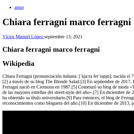
amor
Chiara ferragni marco ferragni
Víctor Manuel López
septiembre 13, 2021
Chiara ferragni marco ferragni
Wikipedia
Chiara Ferragni (pronunciación italiana: [ˈkjaːra ferˈraɲɲi]; nacida 
[2] a través de su blog The Blonde Salad.[3] En septiembre de 2017, F
Ferragni nació en Cremona en 1987.[5] Comenzó su blog de moda «T
de las mayores estrellas del street-style del año».[7] En diciembre 
ha obtenido su título universitario.[9] Para entonces, el blog de Ferr
reconocimientos como bloguera del año.[10] En diciembre de 2013, pub