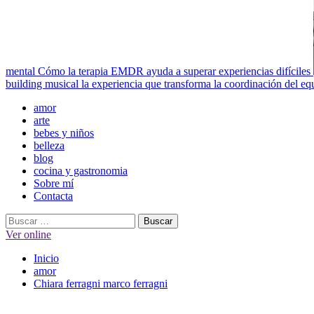
mental
Cómo la terapia EMDR ayuda a superar experiencias difíciles
building musical la experiencia que transforma la coordinación del eq
Menú
amor
principal
arte
bebes y niños
belleza
blog
cocina y gastronomia
Sobre mí
Contacta
Buscar:
Ver online
Inicio
amor
Chiara ferragni marco ferragni