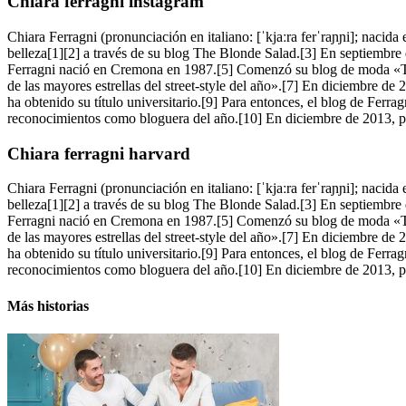
Chiara ferragni instagram
Chiara Ferragni (pronunciación en italiano: [ˈkjaːra ferˈraɲɲi]; nac
belleza[1][2] a través de su blog The Blonde Salad.[3] En septiembre 
Ferragni nació en Cremona en 1987.[5] Comenzó su blog de moda «T
de las mayores estrellas del street-style del año».[7] En diciembre 
ha obtenido su título universitario.[9] Para entonces, el blog de Ferr
reconocimientos como bloguera del año.[10] En diciembre de 2013, pub
Chiara ferragni harvard
Chiara Ferragni (pronunciación en italiano: [ˈkjaːra ferˈraɲɲi]; nac
belleza[1][2] a través de su blog The Blonde Salad.[3] En septiembre 
Ferragni nació en Cremona en 1987.[5] Comenzó su blog de moda «T
de las mayores estrellas del street-style del año».[7] En diciembre 
ha obtenido su título universitario.[9] Para entonces, el blog de Ferr
reconocimientos como bloguera del año.[10] En diciembre de 2013, pub
Más historias