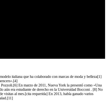
y modelo italiana que ha colaborado con marcas de moda y belleza[1]
uencers».[4]
 Pozzoli.[6] En marzo de 2011, Nueva York la presentó como «Una
ndo aún era estudiante de derecho en la Universidad Bocconi . [8] No
de visitas al mes.[cita requerida] En 2013, había ganado varios
alad.[11]