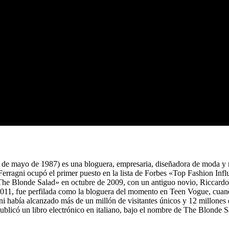
el 7 de mayo de 1987) es una bloguera, empresaria, diseñadora de moda 
erragni ocupó el primer puesto en la lista de Forbes «Top Fashion Infl
he Blonde Salad» en octubre de 2009, con un antiguo novio, Riccardo
de 2011, fue perfilada como la bloguera del momento en Teen Vogue, cua
agni había alcanzado más de un millón de visitantes únicos y 12 millones 
licó un libro electrónico en italiano, bajo el nombre de The Blonde S