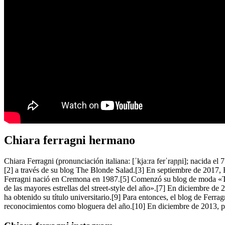
Chiara ferragni hermano
Chiara Ferragni (pronunciación italiana: [ˈkjaːra ferˈraɲɲi]; nacida 
[2] a través de su blog The Blonde Salad.[3] En septiembre de 2017, F
Ferragni nació en Cremona en 1987.[5] Comenzó su blog de moda «T
de las mayores estrellas del street-style del año».[7] En diciembre 
ha obtenido su título universitario.[9] Para entonces, el blog de Ferr
reconocimientos como bloguera del año.[10] En diciembre de 2013, pub