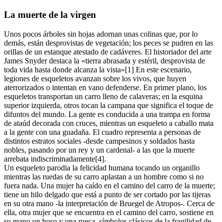
La muerte de la virgen
Unos pocos árboles sin hojas adornan unas colinas que, por lo
demás, están desprovistas de vegetación; los peces se pudren en las
orillas de un estanque atestado de cadáveres. El historiador del arte
James Snyder destaca la «tierra abrasada y estéril, desprovista de
toda vida hasta donde alcanza la vista»[1] En este escenario,
legiones de esqueletos avanzan sobre los vivos, que huyen
aterrorizados o intentan en vano defenderse. En primer plano, los
esqueletos transportan un carro lleno de calaveras; en la esquina
superior izquierda, otros tocan la campana que significa el toque de
difuntos del mundo. La gente es conducida a una trampa en forma
de ataúd decorada con cruces, mientras un esqueleto a caballo mata
a la gente con una guadaña. El cuadro representa a personas de
distintos estratos sociales -desde campesinos y soldados hasta
nobles, pasando por un rey y un cardenal- a las que la muerte
arrebata indiscriminadamente[4].
Un esqueleto parodia la felicidad humana tocando un organillo
mientras las ruedas de su carro aplastan a un hombre como si no
fuera nada. Una mujer ha caído en el camino del carro de la muerte;
tiene un hilo delgado que está a punto de ser cortado por las tijeras
en su otra mano -la interpretación de Bruegel de Atropos-. Cerca de
ella, otra mujer que se encuentra en el camino del carro, sostiene en
su mano un huso y una rueca, símbolos clásicos de la fragilidad de