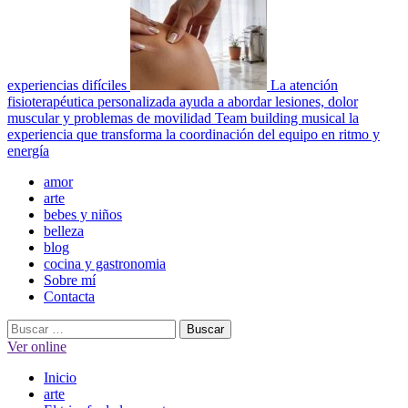
experiencias difíciles
La atención
fisioterapéutica personalizada ayuda a abordar lesiones, dolor
muscular y problemas de movilidad
Team building musical la
experiencia que transforma la coordinación del equipo en ritmo y
energía
Menú
amor
principal
arte
bebes y niños
belleza
blog
cocina y gastronomia
Sobre mí
Contacta
Buscar:
Ver online
Inicio
arte