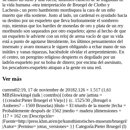
la vida humana -otra interpretación de Bruegel de Clotho y
Lachesis-; un perro hambriento mordisquea la cara de un niño
muerto que ella sostiene. Justo al lado, un cardenal es ayudado hacia
su destino por un esqueleto que lleva burlonamente el sombrero
rojo, mientras que los barriles de monedas de oro y plata de un rey
moribundo son saqueados por otro esqueleto; ajeno al hecho de que
un esqueleto le advierte con un reloj de arena vacío de que su vida
está a punto de agotarse literalmente, los últimos pensamientos del
insensato y avaro monarca le siguen obligando a echar mano de sus
inútiles y vanas riquezas, haciéndole olvidar el arrepentimiento. En
el centro, un peregrino religioso despierto es degollado por un
ladrón-esqueleto por su bolsa de dinero; por encima del asesinato,
los pescadores-esqueleto atrapan a la gente en una red.
Ver más
current02:19, 17 de noviembre de 20182.126 × 1.517 (1,61
MB)Slowking4 (talk | contribs){{obra de arte |artista =
{{creador:Pieter Bruegel el Viejo}} (c. 1525/30 ¿Breugel o
Amberes? – 1569 Bruselas) |título = El triunfo de la muerte |fecha =
Probablemente después de 1562 |medio = madera |dimensiones =
117 × 162 cm |Descripción=
|Fuente=http://press.khm.at/en/pr/kunsthistorisches-museum/bruegel/
|Autor= |Permiso= |otras_versiones= }} Categoría:Pieter Bruegel (I)