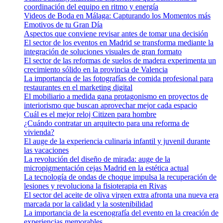
coordinación del equipo en ritmo y energía
Videos de Boda en Málaga: Capturando los Momentos más
Emotivos de tu Gran Día
Aspectos que conviene revisar antes de tomar una decisión
El sector de los eventos en Madrid se transforma mediante la
integración de soluciones visuales de gran formato
El sector de las reformas de suelos de madera experimenta un
crecimiento sólido en la provincia de Valencia
La importancia de las fotografías de comida profesional para
restaurantes en el marketing digital
El mobiliario a medida gana protagonismo en proyectos de
interiorismo que buscan aprovechar mejor cada espacio
Cuál es el mejor reloj Citizen para hombre
¿Cuándo contratar un arquitecto para una reforma de
vivienda?
El auge de la experiencia culinaria infantil y juvenil durante
las vacaciones
La revolución del diseño de mirada: auge de la
micropigmentación cejas Madrid en la estética actual
La tecnología de ondas de choque impulsa la recuperación de
lesiones y revoluciona la fisioterapia en Rivas
El sector del aceite de oliva virgen extra afronta una nueva era
marcada por la calidad y la sostenibilidad
La importancia de la escenografía del evento en la creación de
experiencias memorables