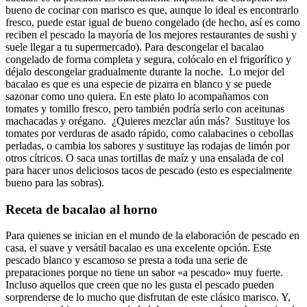
bueno de cocinar con marisco es que, aunque lo ideal es encontrarlo
fresco, puede estar igual de bueno congelado (de hecho, así es como
reciben el pescado la mayoría de los mejores restaurantes de sushi y
suele llegar a tu supermercado). Para descongelar el bacalao
congelado de forma completa y segura, colócalo en el frigorífico y
déjalo descongelar gradualmente durante la noche. Lo mejor del
bacalao es que es una especie de pizarra en blanco y se puede
sazonar como uno quiera. En este plato lo acompañamos con
tomates y tomillo fresco, pero también podría serlo con aceitunas
machacadas y orégano. ¿Quieres mezclar aún más? Sustituye los
tomates por verduras de asado rápido, como calabacines o cebollas
perladas, o cambia los sabores y sustituye las rodajas de limón por
otros cítricos. O saca unas tortillas de maíz y una ensalada de col
para hacer unos deliciosos tacos de pescado (esto es especialmente
bueno para las sobras).
Receta de bacalao al horno
Para quienes se inician en el mundo de la elaboración de pescado en
casa, el suave y versátil bacalao es una excelente opción. Este
pescado blanco y escamoso se presta a toda una serie de
preparaciones porque no tiene un sabor «a pescado» muy fuerte.
Incluso aquellos que creen que no les gusta el pescado pueden
sorprenderse de lo mucho que disfrutan de este clásico marisco. Y,