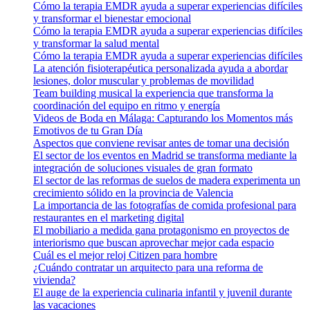
Cómo la terapia EMDR ayuda a superar experiencias difíciles
y transformar el bienestar emocional
Cómo la terapia EMDR ayuda a superar experiencias difíciles
y transformar la salud mental
Cómo la terapia EMDR ayuda a superar experiencias difíciles
La atención fisioterapéutica personalizada ayuda a abordar
lesiones, dolor muscular y problemas de movilidad
Team building musical la experiencia que transforma la
coordinación del equipo en ritmo y energía
Videos de Boda en Málaga: Capturando los Momentos más
Emotivos de tu Gran Día
Aspectos que conviene revisar antes de tomar una decisión
El sector de los eventos en Madrid se transforma mediante la
integración de soluciones visuales de gran formato
El sector de las reformas de suelos de madera experimenta un
crecimiento sólido en la provincia de Valencia
La importancia de las fotografías de comida profesional para
restaurantes en el marketing digital
El mobiliario a medida gana protagonismo en proyectos de
interiorismo que buscan aprovechar mejor cada espacio
Cuál es el mejor reloj Citizen para hombre
¿Cuándo contratar un arquitecto para una reforma de
vivienda?
El auge de la experiencia culinaria infantil y juvenil durante
las vacaciones