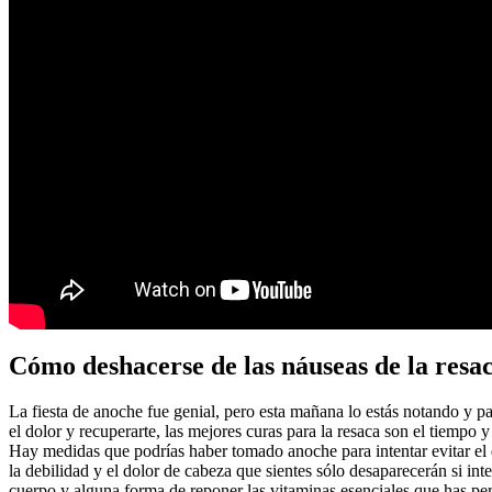
Cómo deshacerse de las náuseas de la resa
La fiesta de anoche fue genial, pero esta mañana lo estás notando y p
el dolor y recuperarte, las mejores curas para la resaca son el tiempo y
Hay medidas que podrías haber tomado anoche para intentar evitar el d
la debilidad y el dolor de cabeza que sientes sólo desaparecerán si int
cuerpo y alguna forma de reponer las vitaminas esenciales que has pe