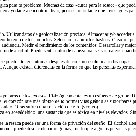
gica para tu problema. Muchas de esas «curas para la resaca» que puede
den ayudarte a encontrar alivio, pero es importante que investigues par
arlo. Utilizar datos de geolocalización precisos. Almacenar y/o acceder 
rendimiento de los anuncios. Seleccionar anuncios básicos. Crear un per
 audiencia. Medir el rendimiento de los contenidos. Desarrollar y mejor
mo de alcohol. Puede sentir dolor de cabeza, náuseas o mareos cuando 
 se pueden tener síntomas después de consumir sólo una o dos copas la 
. Aunque existen diferencias en la forma en que las personas experimen
s peligros de los excesos. Fisiológicamente, es un esfuerzo de grupo: Di
menta, el corazón late más rápido de lo normal y las glándulas sudorípara
sonido. Otras sufren una sensación de giro (vértigo).
a en acetaldehído, una sustancia que es tóxica en niveles elevados. Sin 
que la resaca puede ser una forma de privación del sueño. El alcohol alt
 también puede desencadenar migrañas, por lo que algunas personas pue