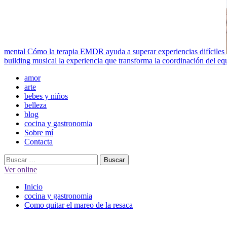
mental
Cómo la terapia EMDR ayuda a superar experiencias difíciles
building musical la experiencia que transforma la coordinación del eq
Menú
amor
principal
arte
bebes y niños
belleza
blog
cocina y gastronomia
Sobre mí
Contacta
Buscar:
Ver online
Inicio
cocina y gastronomia
Como quitar el mareo de la resaca