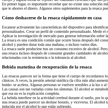
En primer lugar, es importante recordar que no existe una solución má
que te ahorres el dinero. Algunos otros suplementos para la resaca pue
Cómo deshacerse de la resaca rápidamente en casa
Escanear activamente las características del dispositivo para identific
personalizados. Crear un perfil de contenido personalizado. Medir el 
Aplicar la investigación de mercado para generar información sobre la
La resaca es una condición común que ocurre horas después del consu
alcohol y pueden durar toda una mañana, o incluso varios días.
La resaca suele producirse tras un consumo excesivo de alcohol. Pero
una resaca incluso después de consumir grandes cantidades de alcohol
relacionadas con la resistencia o la tolerancia al alcohol.
Bebida matutina de recuperación de la resaca
Las resacas parecen ser la forma que tiene el cuerpo de recordarnos lo
clásicos. A veces, la presión arterial sistólica (la cifra más alta) au
huida» se acelera. Algunas personas se vuelven sensibles a la luz o al 
Las causas son tan variadas como los síntomas. El alcohol se metaboliz
que esa no es la explicación completa.
La bebida interfiere en la actividad cerebral durante el sueño, por lo 
una resaca puede parecer un desfase horario, y viceversa. El alcohol
inducida por el alcohol lo que están sufriendo.