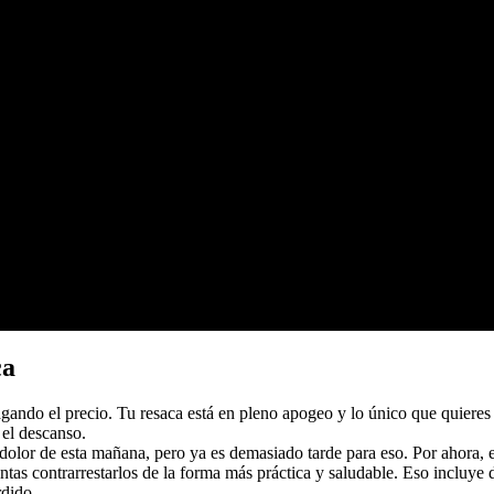
ca
agando el precio. Tu resaca está en pleno apogeo y lo único que quieres
 el descanso.
olor de esta mañana, pero ya es demasiado tarde para eso. Por ahora, el
entas contrarrestarlos de la forma más práctica y saludable. Eso incluye 
rdido.