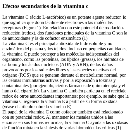
Efectos secundarios de la vitamina c
La vitamina C (ácido L-ascórbico) es un potente agente reductor, lo
que significa que dona fácilmente electrones a las moléculas
receptoras (Figura 1). En relación con este potencial de oxidación-
reducción (redox), dos funciones principales de la vitamina C son la
de antioxidante y la de cofactor enzimático (1).
La vitamina C es el principal antioxidante hidrosoluble y no
enzimático del plasma y los tejidos. Incluso en pequeñas cantidades,
la vitamina C puede proteger a las moléculas indispensables del
organismo, como las proteínas, los lípidos (grasas), los hidratos de
carbono y los ácidos nucleicos (ADN y ARN), de los daños
provocados por los radicales libres y las especies reactivas del
oxígeno (ROS) que se generan durante el metabolismo normal, por
las células inmunitarias activas y por la exposición a toxinas y
contaminantes (por ejemplo, ciertos fármacos de quimioterapia y el
humo del cigarrillo). La vitamina C también participa en el reciclaje
redox de otros antioxidantes importantes; por ejemplo, se sabe que la
vitamina C regenera la vitamina E a partir de su forma oxidada
(véase el artículo sobre la vitamina E).
El papel de la vitamina C como cofactor también está relacionado
con su potencial redox. Al mantener los metales unidos a las
enzimas en sus formas reducidas, la vitamina C ayuda a las oxidasas
de función mixta en la síntesis de varias biomoléculas críticas (1).