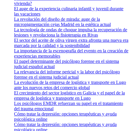
vivienda?
El auge de la experiencia culinaria infantil y juvenil durante
las vacaciones
La revolución del diseño de mirada: auge de la
micropigmentación cejas Madrid en la estética actual
La tecnología de ondas de choque impulsa la recuperación de
lesiones y revoluciona la fisioterapia en Rivas
El sector del aceite de oliva virgen extra afronta una nueva era
marcada por la calidad y la sostenibilidad
La importancia de la escenografía del evento en la creación de
experiencias memorables
El papel determinante del psicólogo forense en el sistema
judicial español actual
La relevancia del informe pericial y la labor del psicólogo
forense en el sistema judicial actual
La evolución de la empresa de logística y transporte en Lugo
ante los nuevos retos del comercio global
El crecimiento del sector logístico en Galicia y el papel de la
empresa de logística y transporte en Lugo
Los psicólogos EMDR refuerzan su papel en el tratamiento
del trauma emocional
Cómo tratar la depresión: opciones terapéuticas y ayuda
psicológica online
Cómo tratar la depresión: opciones terapéuticas y ayuda
psicológica online