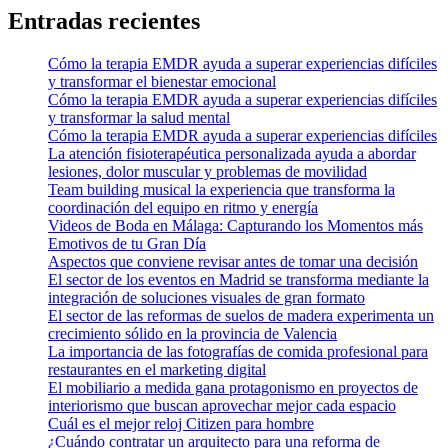
Entradas recientes
Cómo la terapia EMDR ayuda a superar experiencias difíciles
y transformar el bienestar emocional
Cómo la terapia EMDR ayuda a superar experiencias difíciles
y transformar la salud mental
Cómo la terapia EMDR ayuda a superar experiencias difíciles
La atención fisioterapéutica personalizada ayuda a abordar
lesiones, dolor muscular y problemas de movilidad
Team building musical la experiencia que transforma la
coordinación del equipo en ritmo y energía
Videos de Boda en Málaga: Capturando los Momentos más
Emotivos de tu Gran Día
Aspectos que conviene revisar antes de tomar una decisión
El sector de los eventos en Madrid se transforma mediante la
integración de soluciones visuales de gran formato
El sector de las reformas de suelos de madera experimenta un
crecimiento sólido en la provincia de Valencia
La importancia de las fotografías de comida profesional para
restaurantes en el marketing digital
El mobiliario a medida gana protagonismo en proyectos de
interiorismo que buscan aprovechar mejor cada espacio
Cuál es el mejor reloj Citizen para hombre
¿Cuándo contratar un arquitecto para una reforma de