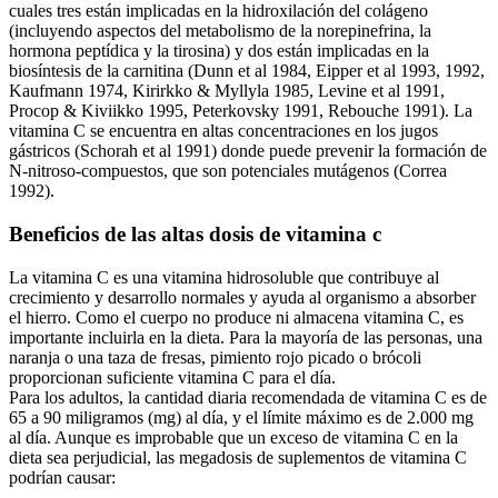
cuales tres están implicadas en la hidroxilación del colágeno
(incluyendo aspectos del metabolismo de la norepinefrina, la
hormona peptídica y la tirosina) y dos están implicadas en la
biosíntesis de la carnitina (Dunn et al 1984, Eipper et al 1993, 1992,
Kaufmann 1974, Kirirkko & Myllyla 1985, Levine et al 1991,
Procop & Kiviikko 1995, Peterkovsky 1991, Rebouche 1991). La
vitamina C se encuentra en altas concentraciones en los jugos
gástricos (Schorah et al 1991) donde puede prevenir la formación de
N-nitroso-compuestos, que son potenciales mutágenos (Correa
1992).
Beneficios de las altas dosis de vitamina c
La vitamina C es una vitamina hidrosoluble que contribuye al
crecimiento y desarrollo normales y ayuda al organismo a absorber
el hierro. Como el cuerpo no produce ni almacena vitamina C, es
importante incluirla en la dieta. Para la mayoría de las personas, una
naranja o una taza de fresas, pimiento rojo picado o brócoli
proporcionan suficiente vitamina C para el día.
Para los adultos, la cantidad diaria recomendada de vitamina C es de
65 a 90 miligramos (mg) al día, y el límite máximo es de 2.000 mg
al día. Aunque es improbable que un exceso de vitamina C en la
dieta sea perjudicial, las megadosis de suplementos de vitamina C
podrían causar: