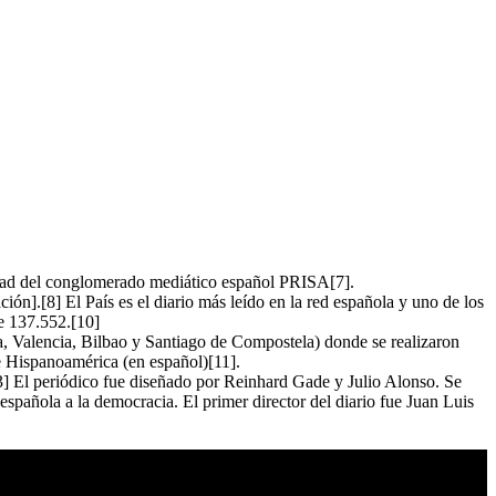
opiedad del conglomerado mediático español PRISA[7].
ón].[8] El País es el diario más leído en la red española y uno de los
e 137.552.[10]
la, Valencia, Bilbao y Santiago de Compostela) donde se realizaron
e Hispanoamérica (en español)[11].
 El periódico fue diseñado por Reinhard Gade y Julio Alonso. Se
española a la democracia. El primer director del diario fue Juan Luis