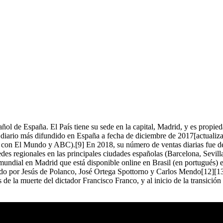
 español de España. El País tiene su sede en la capital, Madrid, y es pr
diario más difundido en España a fecha de diciembre de 2017[actualizaci
to con El Mundo y ABC).[9] En 2018, su número de ventas diarias fue d
des regionales en las principales ciudades españolas (Barcelona, Sevil
 mundial en Madrid que está disponible online en Brasil (en portugués) 
 por Jesús de Polanco, José Ortega Spottorno y Carlos Mendo[12][13]
e la muerte del dictador Francisco Franco, y al inicio de la transición 