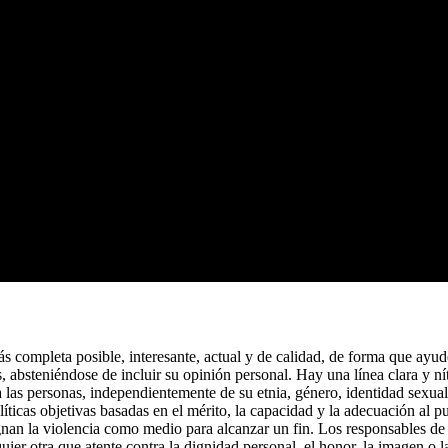
 completa posible, interesante, actual y de calidad, de forma que ayude 
s, absteniéndose de incluir su opinión personal. Hay una línea clara y ní
las personas, independientemente de su etnia, género, identidad sexual y
ticas objetivas basadas en el mérito, la capacidad y la adecuación al pu
nan la violencia como medio para alcanzar un fin. Los responsables de 
er otra que atente contra la dignidad personal, el honor, la imagen o l