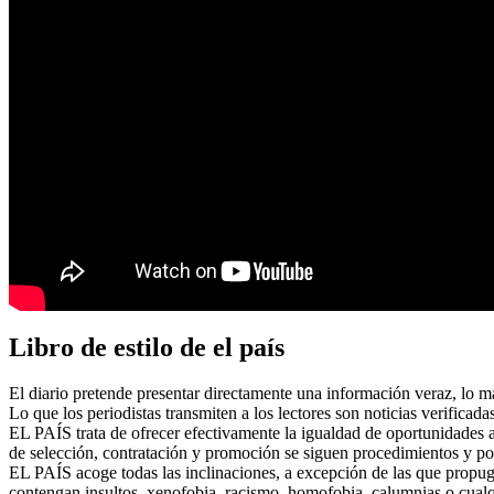
Libro de estilo de el país
El diario pretende presentar directamente una información veraz, lo más
Lo que los periodistas transmiten a los lectores son noticias verificada
EL PAÍS trata de ofrecer efectivamente la igualdad de oportunidades a 
de selección, contratación y promoción se siguen procedimientos y polí
EL PAÍS acoge todas las inclinaciones, a excepción de las que propug
contengan insultos, xenofobia, racismo, homofobia, calumnias o cualqui