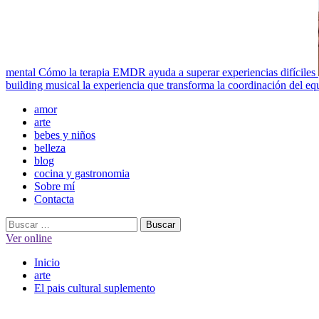
mental
Cómo la terapia EMDR ayuda a superar experiencias difíciles
building musical la experiencia que transforma la coordinación del eq
Menú
amor
principal
arte
bebes y niños
belleza
blog
cocina y gastronomia
Sobre mí
Contacta
Buscar:
Ver online
Inicio
arte
El pais cultural suplemento