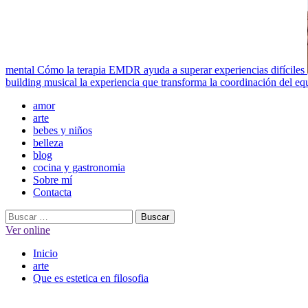
mental
Cómo la terapia EMDR ayuda a superar experiencias difíciles
building musical la experiencia que transforma la coordinación del eq
Menú
amor
principal
arte
bebes y niños
belleza
blog
cocina y gastronomia
Sobre mí
Contacta
Buscar:
Ver online
Inicio
arte
Que es estetica en filosofia