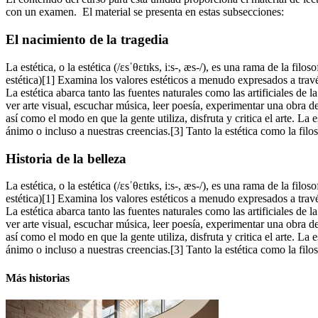
con un examen. El material se presenta en estas subsecciones:
El nacimiento de la tragedia
La estética, o la estética (/ɛsˈθɛtɪks, iːs-, æs-/), es una rama de la fil
estética)[1] Examina los valores estéticos a menudo expresados a travé
La estética abarca tanto las fuentes naturales como las artificiales de
ver arte visual, escuchar música, leer poesía, experimentar una obra de 
así como el modo en que la gente utiliza, disfruta y critica el arte. La
ánimo o incluso a nuestras creencias.[3] Tanto la estética como la fi
Historia de la belleza
La estética, o la estética (/ɛsˈθɛtɪks, iːs-, æs-/), es una rama de la fil
estética)[1] Examina los valores estéticos a menudo expresados a travé
La estética abarca tanto las fuentes naturales como las artificiales de
ver arte visual, escuchar música, leer poesía, experimentar una obra de 
así como el modo en que la gente utiliza, disfruta y critica el arte. La
ánimo o incluso a nuestras creencias.[3] Tanto la estética como la fi
Más historias