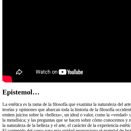
Epistemol…
La estética es la rama de la filosofía que examina la naturaleza del art
teorías y opiniones que abarcan toda la historia de la filosofía occident
emiten juicios sobre la «belleza», un ideal o valor, como la «verdad» o
la metafísica; y las preguntas que se hacen sobre cómo conocemos y re
la naturaleza de la belleza y el arte, el carácter de la experiencia estética
El contenido del curso para esta unidad proporciona el material de lec