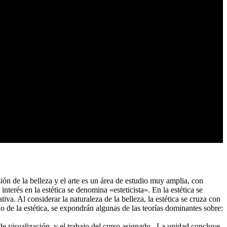
sión de la belleza y el arte es un área de estudio muy amplia, con
interés en la estética se denomina «esteticista». En la estética se
va. Al considerar la naturaleza de la belleza, la estética se cruza con
 de la estética, se expondrán algunas de las teorías dominantes sobre:
 de visualización, y el trabajo del curso asignado. La unidad concluye