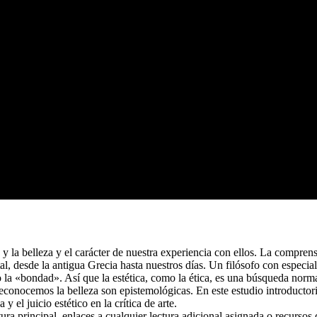
e y la belleza y el carácter de nuestra experiencia con ellos. La compren
al, desde la antigua Grecia hasta nuestros días. Un filósofo con especial 
 la «bondad». Así que la estética, como la ética, es una búsqueda normati
conocemos la belleza son epistemológicas. En este estudio introductorio
 y el juicio estético en la crítica de arte.
tura principal, enlaces a cualquier lectura adicional asignada o recursos